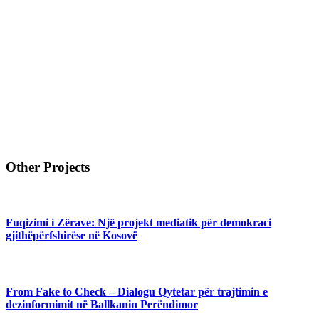
Other Projects
Fuqizimi i Zërave: Një projekt mediatik për demokraci
gjithëpërfshirëse në Kosovë
From Fake to Check – Dialogu Qytetar për trajtimin e
dezinformimit në Ballkanin Perëndimor