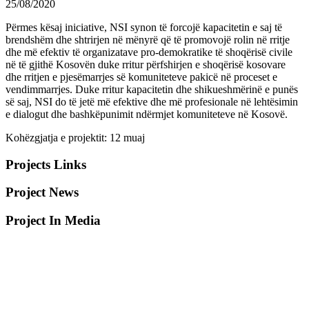
25/08/2020
Përmes kësaj iniciative, NSI synon të forcojë kapacitetin e saj të
brendshëm dhe shtrirjen në mënyrë që të promovojë rolin në rritje
dhe më efektiv të organizatave pro-demokratike të shoqërisë civile
në të gjithë Kosovën duke rritur përfshirjen e shoqërisë kosovare
dhe rritjen e pjesëmarrjes së komuniteteve pakicë në proceset e
vendimmarrjes. Duke rritur kapacitetin dhe shikueshmërinë e punës
së saj, NSI do të jetë më efektive dhe më profesionale në lehtësimin
e dialogut dhe bashkëpunimit ndërmjet komuniteteve në Kosovë.
Kohëzgjatja e projektit: 12 muaj
Projects Links
Project News
Project In Media