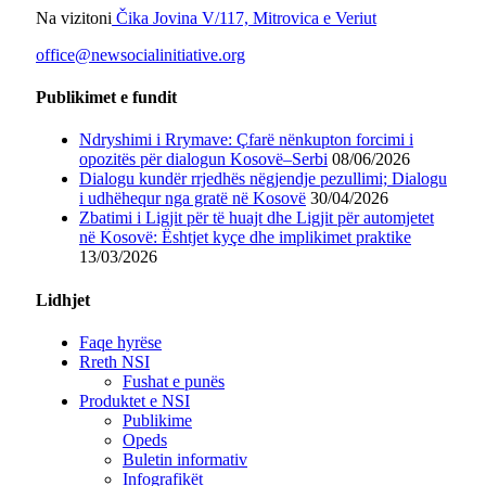
Na vizitoni
Čika Jovina V/117, Mitrovica e Veriut
office@newsocialinitiative.org
Publikimet e fundit
Ndryshimi i Rrymave: Çfarë nënkupton forcimi i
opozitës për dialogun Kosovë–Serbi
08/06/2026
Dialogu kundër rrjedhës nëgjendje pezullimi; Dialogu
i udhëhequr nga gratë në Kosovë
30/04/2026
Zbatimi i Ligjit për të huajt dhe Ligjit për automjetet
në Kosovë: Ështjet kyçe dhe implikimet praktike
13/03/2026
Lidhjet
Faqe hyrëse
Rreth NSI
Fushat e punës
Produktet e NSI
Publikime
Opeds
Buletin informativ
Infografikët