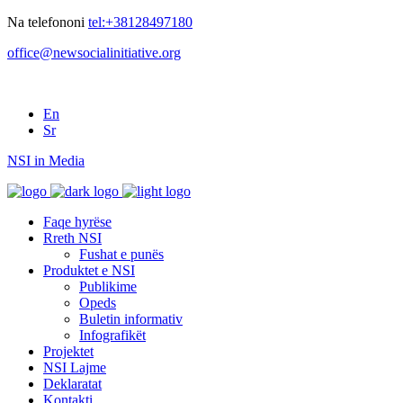
Na telefononi
tel:+38128497180
office@newsocialinitiative.org
En
Sr
NSI in Media
Faqe hyrëse
Rreth NSI
Fushat e punës
Produktet e NSI
Publikime
Opeds
Buletin informativ
Infografikët
Projektet
NSI Lajme
Deklaratat
Kontakti