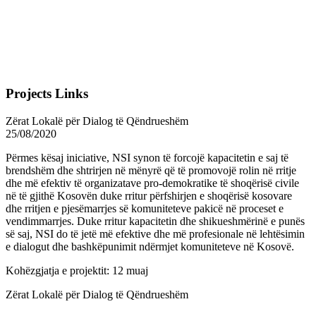
Projects Links
Zërat Lokalë për Dialog të Qëndrueshëm
25/08/2020
Përmes kësaj iniciative, NSI synon të forcojë kapacitetin e saj të
brendshëm dhe shtrirjen në mënyrë që të promovojë rolin në rritje
dhe më efektiv të organizatave pro-demokratike të shoqërisë civile
në të gjithë Kosovën duke rritur përfshirjen e shoqërisë kosovare
dhe rritjen e pjesëmarrjes së komuniteteve pakicë në proceset e
vendimmarrjes. Duke rritur kapacitetin dhe shikueshmërinë e punës
së saj, NSI do të jetë më efektive dhe më profesionale në lehtësimin
e dialogut dhe bashkëpunimit ndërmjet komuniteteve në Kosovë.
Kohëzgjatja e projektit: 12 muaj
Zërat Lokalë për Dialog të Qëndrueshëm