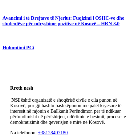
Avancimi i të Drejtave të Njeriut: Fuqizimi i OSHC-ve dhe
studentëve për ndryshime pozitive në Kosovë – HRN 3.0
Hulumtimi PCi
Rreth nesh
NSI
është organizatë e shoqërisë civile e cila punon në
Kosovë, por gjithashtu bashkëpunon me palët kryesore të
interesit në rajonin e Ballkanit Perëndimor, për të ndikuar
përfundimisht në përfshirjen, ndërtimin e besimit, proceset e
demokratizimit dhe qeverisjen e mirë në Kosovë.
Na telefononi
+38128497180