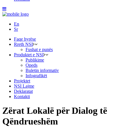
En
Sr
Faqe hyrëse
Rreth NSI
Fushat e punës
Produktet e NSI
Publikime
Opeds
Buletin informativ
Infografikët
Projektet
NSI Lajme
Deklaratat
Kontakti
Zërat Lokalë për Dialog të
Qëndrueshëm