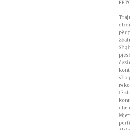
FFTC
Traj
ofro
për 
Zbat
Shqi
pjes
dezi
kont
shoq
reko
të zb
kont
dhe 
Mjet
përf