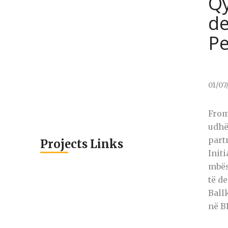
Qy
de
P
01/07
From
udhë
part
Projects Links
Init
mbës
të d
Ball
në B