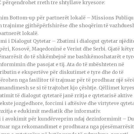
 përqendrohet rreth tre shtyllave kryesore:
nim Bottom-up për partnerët lokalë – Missions Publiq
n trajnime gjithëpërfshirëse dhe shoqërim të vazhdue
partnerët lokalë.
imi i Dialogut Qytetar – Zbatimi i dialogut qytetar njëdit
përi, Kosovë, Maqedoninë e Veriut dhe Serbi. Gjatë këtyr
ëmarrësit do të shkëmbejnë me bashkëmoshatarët e tyr
nformimin dhe pasojat e tij. Ata do të mbështeten në
ributin e ekspertëve për diskutimet e tyre dhe do të
ërohen nga fasilitor të trajnuar për të prodhuar një sër
mandimesh se si të trajtohet kjo çështje. Qëllimet krye
atimit të dialogut qytetarë janë rritja e qytetarisë aktive
ekste jozgjedhore, forcimi i aftësive dhe virtyteve qytet
nxitja e edukimit mediatik dhe informativ.
i i avokimit për kundërveprim ndaj dezinformimit – D
ituar nga rekomandimet e prodhuara nga pjesëmarrësit