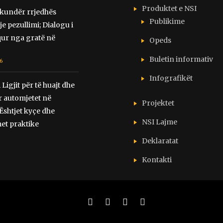
Produktet e NSI
 kundër rrjedhës
Publikime
e pezullimi; Dialogu i
ur nga gratë në
Opeds
Buletin informativ
6
Infografikët
 Ligjit për të huajt dhe
ër automjetet në
Projektet
Ështjet kyçe dhe
NSI Lajme
et praktike
6
Deklaratat
Kontakti