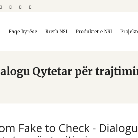
Faqe hyrëse
Rreth NSI
Produktet e NSI
Projekt
alogu Qytetar për trajtim
om Fake to Check - Dialog