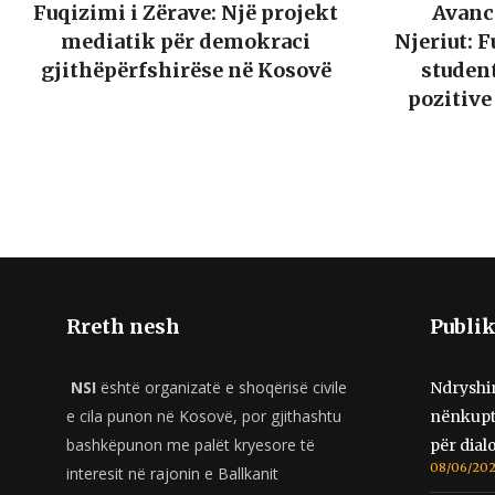
Fuqizimi i Zërave: Një projekt
Avanci
mediatik për demokraci
Njeriut: 
gjithëpërfshirëse në Kosovë
studen
pozitive
Rreth nesh
Publik
NSI
është organizatë e shoqërisë civile
Ndryshim
e cila punon në Kosovë, por gjithashtu
nënkupto
bashkëpunon me palët kryesore të
për dia
08/06/20
interesit në rajonin e Ballkanit