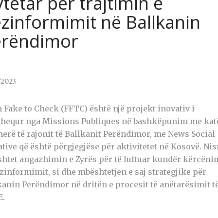
tetar për trajtimin e
zinformimit në Ballkanin
erëndimor
/2023
 Fake to Check (FFTC) është një projekt inovativ i
hequr nga Missions Publiques në bashkëpunim me kat
nerë të rajonit të Ballkanit Perëndimor, me News Social
iative që është përgjegjëse për aktivitetet në Kosovë. Ni
htet angazhimin e Zyrës për të luftuar kundër kërcën
ezinformimit, si dhe mbështetjen e saj strategjike për
kanin Perëndimor në dritën e procesit të anëtarësimit të
E.