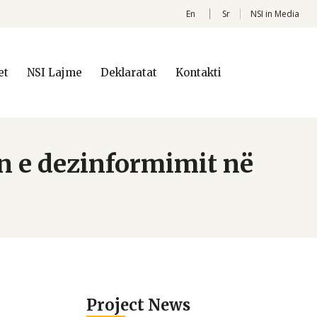
En
Sr
NSI in Media
et
NSI Lajme
Deklaratat
Kontakti
in e dezinformimit në
u
Project News