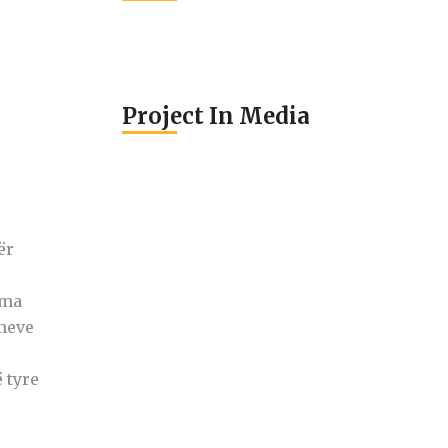
Project In Media
ër
sma
imeve
 tyre