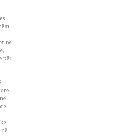
ues
shëm
or në
e,
e për
ë
sore
 në
are
uke
 në