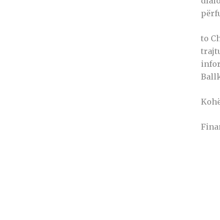
dial
përf
to C
traj
info
Ball
Kohë
Fina