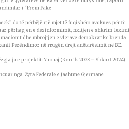
ogun e qytetarëve në katër vende të ndryshme, raporti
undimtar i “From Fake
heck” do të përbëjë një mjet të fuqishëm avokues për të
tuar përhapjen e dezinformimit, nxitjen e shkrim-leximi
rmacionit dhe mbrojtjen e vlerave demokratike brenda
kanit Perëndimor në rrugën drejt anëtarësimit në BE.
zgjatja e projektit: 7 muaj (Korrik 2023 – Shkurt 2024)
ncuar nga: Zyra Federale e Jashtme Gjermane