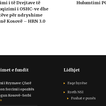
mi i të Drejtave të
Hulumtimi P
Fuqizimi i OSHC-ve dhe
tëve për ndryshime
 në Kosovë – HRN 3.0
imet e fundit
Lidhjet
i i Rrymave: Çfarë
Faqe hyrëse
n forcimi i opozitës
Rreth NSI
logun Kosovë–Serbi
Fushat e punës
26