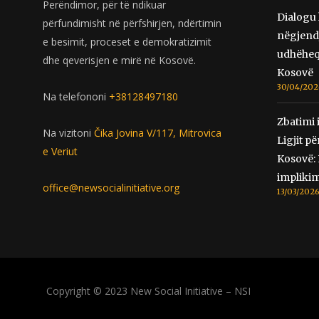
Perëndimor, për të ndikuar
Dialogu
përfundimisht në përfshirjen, ndërtimin
nëgjendj
e besimit, proceset e demokratizimit
udhëheq
dhe qeverisjen e mirë në Kosovë.
Kosovë
30/04/202
Na telefononi
+38128497180
Zbatimi i
Na vizitoni
Čika Jovina V/117, Mitrovica
Ligjit p
e Veriut
Kosovë: 
implikim
office@newsocialinitiative.org
13/03/202
Copyright © 2023 New Social Initiative – NSI