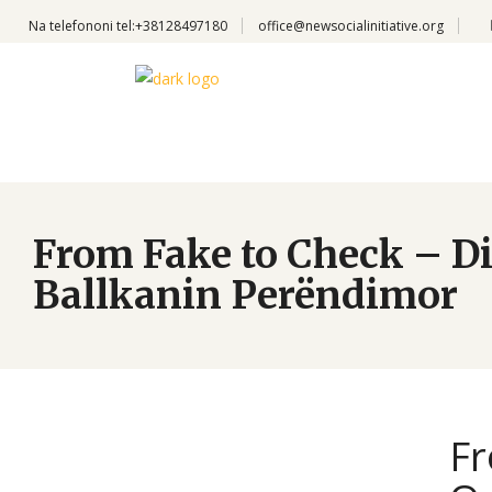
Na telefononi
tel:+38128497180
office@newsocialinitiative.org
From Fake to Check – Di
Ballkanin Perëndimor
Fr