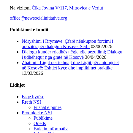
Na vizitoni
Čika Jovina V/117, Mitrovica e Veriut
office@newsocialinitiative.org
Publikimet e fundit
Ndryshimi i Rrymave: Çfarë nënkupton forcimi i
opozitës për dialogun Kosovë–Serbi
08/06/2026
Dialogu kundër rrjedhës nëgjendje pezullimi; Dialogu
i udhëhequr nga gratë në Kosovë
30/04/2026
Zbatimi i Ligjit për të huajt dhe Ligjit për automjetet
në Kosovë: Ështjet kyçe dhe implikimet praktike
13/03/2026
Lidhjet
Faqe hyrëse
Rreth NSI
Fushat e punës
Produktet e NSI
Publikime
Opeds
Buletin informativ