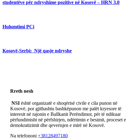
studentëve për ndryshime pozitive në Kosovë – HRN 3.0
Hulumtimi PCi
Kosovë-Serbi: Një qasje ndryshe
Rreth nesh
NSI
është organizatë e shoqërisë civile e cila punon në
Kosovë, por gjithashtu bashkëpunon me palët kryesore të
interesit në rajonin e Ballkanit Perëndimor, për të ndikuar
përfundimisht në përfshirjen, ndërtimin e besimit, proceset e
demokratizimit dhe qeverisjen e mirë në Kosovë.
Na telefononi
+38128497180