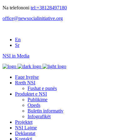
Na telefononi
tel:+38128497180
office@newsocialinitiative.org
En
Sr
NSI in Media
Faqe hyrëse
Rreth NSI
Fushat e punës
Produktet e NSI
Publikime
Opeds
Buletin informativ
Infografikët
Projektet
NSI Lajme
Deklaratat
Kontakti