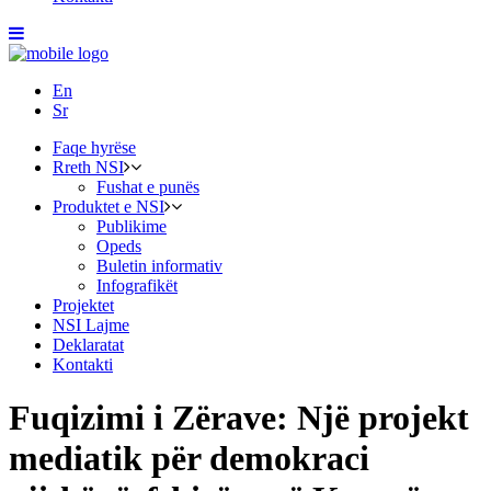
En
Sr
Faqe hyrëse
Rreth NSI
Fushat e punës
Produktet e NSI
Publikime
Opeds
Buletin informativ
Infografikët
Projektet
NSI Lajme
Deklaratat
Kontakti
Fuqizimi i Zërave: Një projekt
mediatik për demokraci