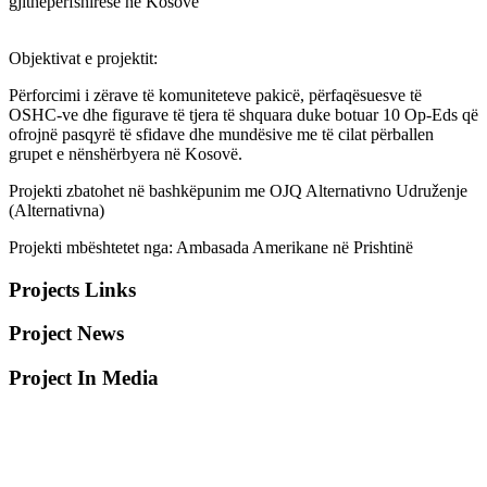
gjithëpërfshirëse në Kosovë
Objektivat e projektit:
Përforcimi i zërave të komuniteteve pakicë, përfaqësuesve të
OSHC-ve dhe figurave të tjera të shquara duke botuar 10 Op-Eds që
ofrojnë pasqyrë të sfidave dhe mundësive me të cilat përballen
grupet e nënshërbyera në Kosovë.
Projekti zbatohet në bashkëpunim me OJQ Alternativno Udruženje
(Alternativna)
Projekti mbështetet nga: Ambasada Amerikane në Prishtinë
Projects Links
Project News
Project In Media