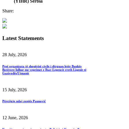
(YIHR) Serbia
Share:
Latest Statements
28 July, 2026
Pesë organizata të shoqërisë civile i dërguan letër Bankës
Botërore lidhur me veprimet e Ibar-Lepencit rreth Liqenit të
Gazivodës/Ujmanit
15 July, 2026
Përgjigje ndaj zonjës Paunović
12 June, 2026