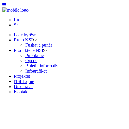
En
Sr
Faqe hyrëse
Rreth NSI
Fushat e punës
Produktet e NSI
Publikime
Opeds
Buletin informativ
Infografikët
Projektet
NSI Lajme
Deklaratat
Kontakti