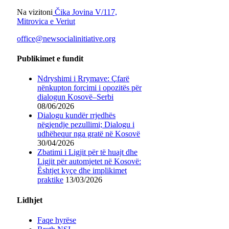
Na vizitoni
Čika Jovina V/117,
Mitrovica e Veriut
office@newsocialinitiative.org
Publikimet e fundit
Ndryshimi i Rrymave: Çfarë
nënkupton forcimi i opozitës për
dialogun Kosovë–Serbi
08/06/2026
Dialogu kundër rrjedhës
nëgjendje pezullimi; Dialogu i
udhëhequr nga gratë në Kosovë
30/04/2026
Zbatimi i Ligjit për të huajt dhe
Ligjit për automjetet në Kosovë:
Ështjet kyçe dhe implikimet
praktike
13/03/2026
Lidhjet
Faqe hyrëse