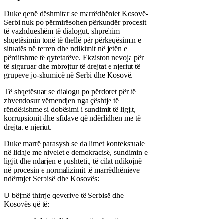
Duke qenë dëshmitar se marrëdhëniet Kosovë-
Serbi nuk po përmirësohen përkundër procesit
të vazhdueshëm të dialogut, shprehim
shqetësimin tonë të thellë për përkeqësimin e
situatës në terren dhe ndikimit në jetën e
përditshme të qytetarëve. Ekziston nevoja për
të siguruar dhe mbrojtur të drejtat e njeriut të
grupeve jo-shumicë në Serbi dhe Kosovë.
Të shqetësuar se dialogu po përdoret për të
zhvendosur vëmendjen nga çështje të
rëndësishme si dobësimi i sundimit të ligjit,
korrupsionit dhe sfidave që ndërlidhen me të
drejtat e njeriut.
Duke marrë parasysh se dallimet kontekstuale
në lidhje me nivelet e demokracisë, sundimin e
ligjit dhe ndarjen e pushtetit, të cilat ndikojnë
në procesin e normalizimit të marrëdhënieve
ndërmjet Serbisë dhe Kosovës:
U bëjmë thirrje qeverive të Serbisë dhe
Kosovës që të: