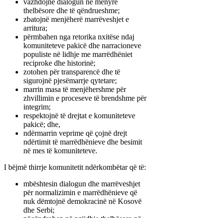
vazhdojnë dialogun në mënyrë
thelbësore dhe të qëndrueshme;
zbatojnë menjëherë marrëveshjet e
arritura;
përmbahen nga retorika nxitëse ndaj
komuniteteve pakicë dhe narracioneve
populiste në lidhje me marrëdhëniet
reciproke dhe historinë;
zotohen për transparencë dhe të
sigurojnë pjesëmarrje qytetare;
marrin masa të menjëhershme për
zhvillimin e proceseve të brendshme për
integrim;
respektojnë të drejtat e komuniteteve
pakicë; dhe,
ndërmarrin veprime që çojnë drejt
ndërtimit të marrëdhënieve dhe besimit
në mes të komuniteteve.
I bëjmë thirrje komunitetit ndërkombëtar që të:
mbështesin dialogun dhe marrëveshjet
për normalizimin e marrëdhënieve që
nuk dëmtojnë demokracinë në Kosovë
dhe Serbi;