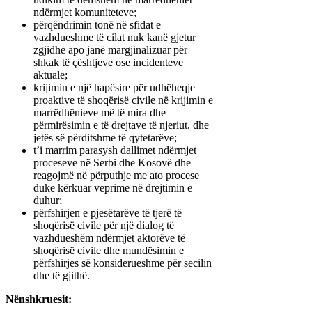
ndërmjet komuniteteve;
përqëndrimin tonë në sfidat e
vazhdueshme të cilat nuk kanë gjetur
zgjidhe apo janë margjinalizuar për
shkak të çështjeve ose incidenteve
aktuale;
krijimin e një hapësire për udhëheqje
proaktive të shoqërisë civile në krijimin e
marrëdhënieve më të mira dhe
përmirësimin e të drejtave të njeriut, dhe
jetës së përditshme të qytetarëve;
t’i marrim parasysh dallimet ndërmjet
proceseve në Serbi dhe Kosovë dhe
reagojmë në përputhje me ato procese
duke kërkuar veprime në drejtimin e
duhur;
përfshirjen e pjesëtarëve të tjerë të
shoqërisë civile për një dialog të
vazhdueshëm ndërmjet aktorëve të
shoqërisë civile dhe mundësimin e
përfshirjes së konsiderueshme për secilin
dhe të gjithë.
Nënshkruesit: