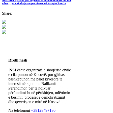
Nevojiten sqarime për veprimet e Policisë së Kosovës dhe
mbrojtjen e të drejtave pronësore në kampin Rezala
Share:
Rreth nesh
NSI
është organizatë e shoqërisë civile
e cila punon në Kosovë, por gjithashtu
bashkëpunon me palët kryesore të
interesit në rajonin e Ballkanit
Perëndimor, për të ndikuar
përfundimisht në përfshirjen, ndërtimin
e besimit, proceset e demokratizimit
dhe qeverisjen e mirë në Kosovë.
Na telefononi
+38128497180