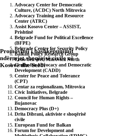
Advocacy Center for Democratic
Culture, (ACDC) North Mitrovica
Advocacy Training and Resource
Center (ATRC)
Assist Kosovo Center – ASSIST,
Prishtinë
Belgrade Fund for Political Excellence
(BFPE)
Belgrade Centre for Security Policy
Promovimi i bashkëpunimit
Balkan Policy Research Group
ndërmjet shoqërisë civile në
Crno-beli svet, Mitrovica North
Kosovë dhe Serbi
Center for Advocacy and Democratic
Development (CADD)
Center for Peace and Tolerance
(CPT)
Centar za regionalizam, Mitrovica
Civic Initiatives, Belgrade
Council for Human Rights –
Bujanovac
Democracy Plus (D+)
Drita Dibrani, aktiviste e shoqërisë
civile
European Fund for Balkan
Forum for Development and
Multiethnic Collaboration (FDMC)