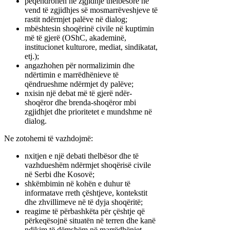
pëqëndrohen në zgjidhje thelbësore në
vend të zgjidhjes së mosmarrëveshjeve të
rastit ndërmjet palëve në dialog;
mbështesin shoqërinë civile në kuptimin
më të gjerë (OShC, akademinë,
institucionet kulturore, mediat, sindikatat,
etj.);
angazhohen për normalizimin dhe
ndërtimin e marrëdhënieve të
qëndrueshme ndërmjet dy palëve;
nxisin një debat më të gjerë ndër-
shoqëror dhe brenda-shoqëror mbi
zgjidhjet dhe prioritetet e mundshme në
dialog.
Ne zotohemi të vazhdojmë:
nxitjen e një debati thelbësor dhe të
vazhdueshëm ndërmjet shoqërisë civile
në Serbi dhe Kosovë;
shkëmbimin në kohën e duhur të
informatave rreth çështjeve, kontekstit
dhe zhvillimeve në të dyja shoqëritë;
reagime të përbashkëta për çështje që
përkeqësojnë situatën në terren dhe kanë
ndikim të dëmshëm në marrëdhëniet