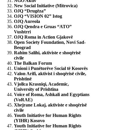
NGO Aktiv
New Social Initiative (Mitrovica)
OJQ “Drugëza”
OJQ “VISION 02” Istog
OJQ Aureola
OJQ Qendra e Gruas “ATO”
Vushtrri
OJQ Roma in Action Gjakovë
Open Society Foundation, Novi Sad-
Beograd
Rahim Salihi, aktiviste e shoqërisë
civile
The Balkan Forum
Unioni i Punëtorëve Social të Kosovës
Valon Arifi,
aktivist i shoqërisë civile,
Prishtinë
Vjollca Krasniqi, Academic,
University of Prishtina
Voice of Roma, Ashkali and Egyptians
(VoRAE)
Xhejrane Lokaj, aktiviste e shoqërisë
civile
Youth Initiative for Human Rights
(YIHR) Kosovo
Youth Initiative for Human Rights