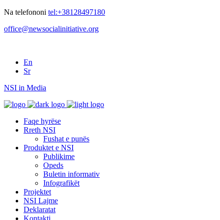
Na telefononi
tel:+38128497180
office@newsocialinitiative.org
En
Sr
NSI in Media
Faqe hyrëse
Rreth NSI
Fushat e punës
Produktet e NSI
Publikime
Opeds
Buletin informativ
Infografikët
Projektet
NSI Lajme
Deklaratat
Kontakti