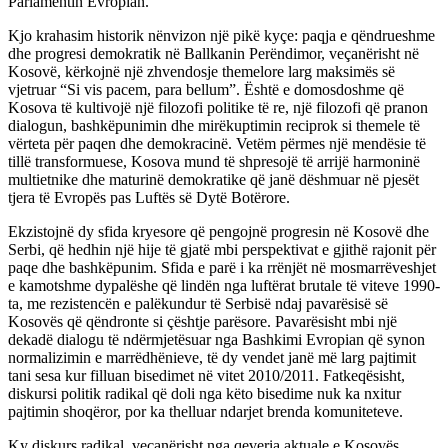
Parlamentin Evropian.
Kjo krahasim historik nënvizon një pikë kyçe: paqja e qëndrueshme
dhe progresi demokratik në Ballkanin Perëndimor, veçanërisht në
Kosovë, kërkojnë një zhvendosje themelore larg maksimës së
vjetruar “Si vis pacem, para bellum”. Është e domosdoshme që
Kosova të kultivojë një filozofi politike të re, një filozofi që pranon
dialogun, bashkëpunimin dhe mirëkuptimin reciprok si themele të
vërteta për paqen dhe demokracinë. Vetëm përmes një mendësie të
tillë transformuese, Kosova mund të shpresojë të arrijë harmoninë
multietnike dhe maturinë demokratike që janë dëshmuar në pjesët
tjera të Evropës pas Luftës së Dytë Botërore.
Ekzistojnë dy sfida kryesore që pengojnë progresin në Kosovë dhe
Serbi, që hedhin një hije të gjatë mbi perspektivat e gjithë rajonit për
paqe dhe bashkëpunim. Sfida e parë i ka rrënjët në mosmarrëveshjet
e kamotshme dypalëshe që lindën nga luftërat brutale të viteve 1990-
ta, me rezistencën e palëkundur të Serbisë ndaj pavarësisë së
Kosovës që qëndronte si çështje parësore. Pavarësisht mbi një
dekadë dialogu të ndërmjetësuar nga Bashkimi Evropian që synon
normalizimin e marrëdhënieve, të dy vendet janë më larg pajtimit
tani sesa kur filluan bisedimet në vitet 2010/2011. Fatkeqësisht,
diskursi politik radikal që doli nga këto bisedime nuk ka nxitur
pajtimin shoqëror, por ka thelluar ndarjet brenda komuniteteve.
Ky diskurs radikal, veçanërisht nga qeveria aktuale e Kosovës,