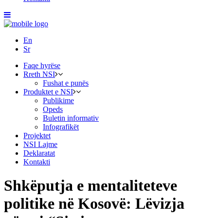
En
Sr
Faqe hyrëse
Rreth NSI
Fushat e punës
Produktet e NSI
Publikime
Opeds
Buletin informativ
Infografikët
Projektet
NSI Lajme
Deklaratat
Kontakti
Shkëputja e mentaliteteve
politike në Kosovë: Lëvizja