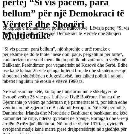
përtej “Si vis pacem, para
bellum” për një Demokraci të
Vërtetë dhe Shoqëri
Shkëputja e mentaliteteve politike në Kosovë: Lëvizja përtej “Si vis
Multietnike
pacem, para bellum” për një Demokraci të Vërtetë dhe Shoqëri
Multietnike
“Si vis pacem, para bellum”, një shprehje e urtë romake e
përjetshme që do të thotë “nëse doni paqe, përgatituni për luftë”,
karakterizon me vend mentalitetin politik mbizotërues jo vetëm në
Ballkanin Perëndimor, por veçanërisht në Kosovë dhe Serbi. Edhe
pse kanë kaluar 25 vite që nga luftërat brutale dhe shkatërruese që
shoqëruan shpërbërjen e Jugosllavisë, mentaliteti politik i rajonit
mbetet i ngulitur në etosin e viteve 1990-ta.
Në krahasim me këtë, kujtojmë transformimin e shkëlqyer në
Evropë vetëm 25 vite pas Luftës së Dytë Botërore. Franca dhe
Gjermania jo vetëm që ndërtuan një partneritet të ri, por ishin edhe
vendimtare në zgjerimin e Bashkimit Evropian. Në këtë periudhë,
Danimarka, Irlanda dhe Mbretëria e Bashkuar u bashkuan me këtë
komunitet në rritje, ndërsa qytetarët në Spanjë, Portugali dhe Greqi
arritën të rrëzojnë diktaturat. Në fund të viteve 1970-ta, qytetarët
evropianë madje kanë marrë pjesë drejtpërsëdrejti në zgjedhjet për