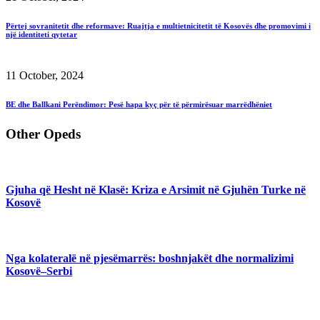
Përtej sovranitetit dhe reformave: Ruajtja e multietnicitetit të Kosovës dhe promovimi i
një identiteti qytetar
11 October, 2024
BE dhe Ballkani Perëndimor: Pesë hapa kyç për të përmirësuar marrëdhëniet
Other Opeds
Gjuha që Hesht në Klasë: Kriza e Arsimit në Gjuhën Turke në
Kosovë
Nga kolateralë në pjesëmarrës: boshnjakët dhe normalizimi
Kosovë–Serbi