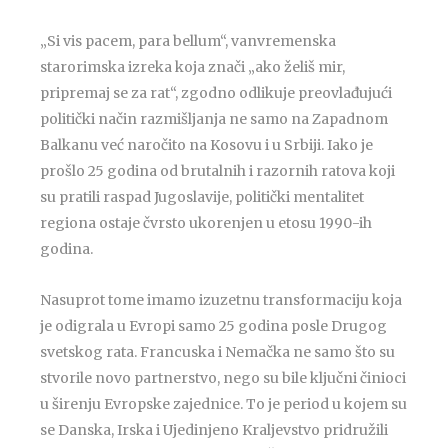
„Si vis pacem, para bellum“, vanvremenska
starorimska izreka koja znači „ako želiš mir,
pripremaj se za rat“, zgodno odlikuje preovlađujući
politički način razmišljanja ne samo na Zapadnom
Balkanu već naročito na Kosovu i u Srbiji. Iako je
prošlo 25 godina od brutalnih i razornih ratova koji
su pratili raspad Jugoslavije, politički mentalitet
regiona ostaje čvrsto ukorenjen u etosu 1990-ih
godina.
Nasuprot tome imamo izuzetnu transformaciju koja
je odigrala u Evropi samo 25 godina posle Drugog
svetskog rata. Francuska i Nemačka ne samo što su
stvorile novo partnerstvo, nego su bile ključni činioci
u širenju Evropske zajednice. To je period u kojem su
se Danska, Irska i Ujedinjeno Kraljevstvo pridružili