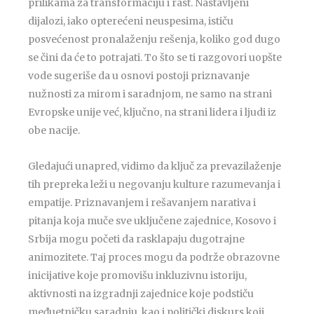
prilikama za transformaciju i rast. Nastavljeni
dijalozi, iako opterećeni neuspesima, ističu
posvećenost pronalaženju rešenja, koliko god dugo
se čini da će to potrajati. To što se ti razgovori uopšte
vode sugeriše da u osnovi postoji priznavanje
nužnosti za mirom i saradnjom, ne samo na strani
Evropske unije već, ključno, na strani lidera i ljudi iz
obe nacije.
Gledajući unapred, vidimo da ključ za prevazilaženje
tih prepreka leži u negovanju kulture razumevanja i
empatije. Priznavanjem i rešavanjem narativa i
pitanja koja muče sve uključene zajednice, Kosovo i
Srbija mogu početi da rasklapaju dugotrajne
animozitete. Taj proces mogu da podrže obrazovne
inicijative koje promovišu inkluzivnu istoriju,
aktivnosti na izgradnji zajednice koje podstiču
međuetničku saradnju, kao i politički diskurs koji