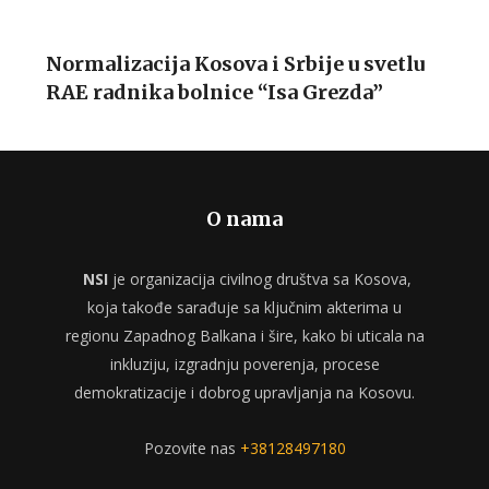
Normalizacija Kosova i Srbije u svetlu
RAE radnika bolnice “Isa Grezda”
O nama
NSI
je organizacija civilnog društva sa Kosova,
koja takođe sarađuje sa ključnim akterima u
regionu Zapadnog Balkana i šire, kako bi uticala na
inkluziju, izgradnju poverenja, procese
demokratizacije i dobrog upravljanja na Kosovu.
Pozovite nas
+38128497180