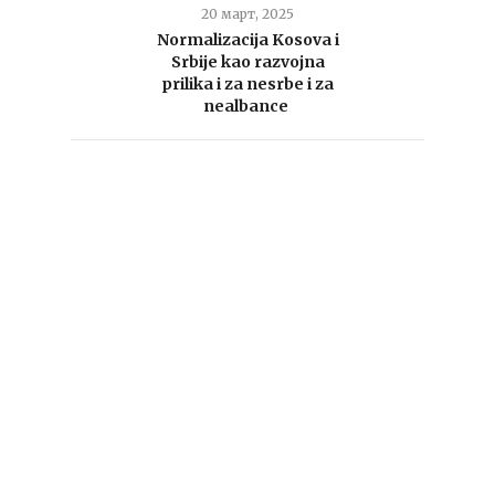
20 март, 2025
Normalizacija Kosova i
Srbije kao razvojna
prilika i za nesrbe i za
nealbance