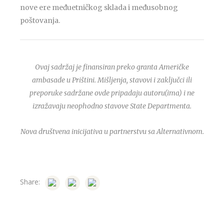
nove ere međuetničkog sklada i međusobnog
poštovanja.
Ovaj sadržaj je finansiran preko granta Američke
ambasade u Prištini. Mišljenja, stavovi i zaključci ili
preporuke sadržane ovde pripadaju autoru(ima) i ne
izražavaju neophodno stavove State Departmenta.
Nova društvena inicijativa u partnerstvu sa Alternativnom.
Share: