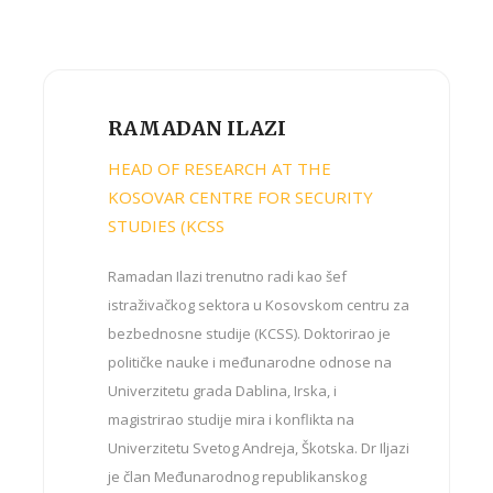
RAMADAN ILAZI
HEAD OF RESEARCH AT THE
KOSOVAR CENTRE FOR SECURITY
STUDIES (KCSS
Ramadan Ilazi trenutno radi kao šef
istraživačkog sektora u Kosovskom centru za
bezbednosne studije (KCSS). Doktorirao je
političke nauke i međunarodne odnose na
Univerzitetu grada Dablina, Irska, i
magistrirao studije mira i konflikta na
Univerzitetu Svetog Andreja, Škotska. Dr Iljazi
je član Međunarodnog republikanskog