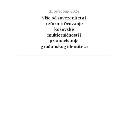
21 октобар, 2024
Više od suvereniteta i
reformi: Očuvanje
kosovske
multietničnosti i
promovisanje
građanskog identiteta