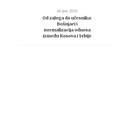
26 јун, 2025
Od zaloga do učesnika:
Bošnjaci i
normalizacija odnosa
između Kosova i Srbije