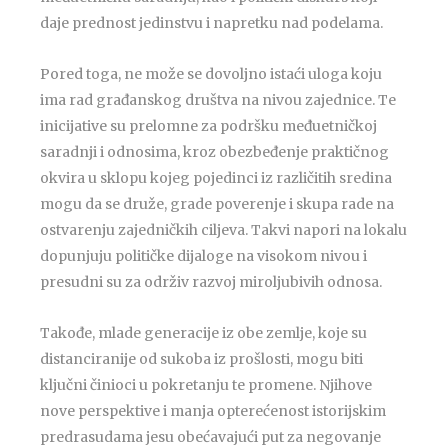
daje prednost jedinstvu i napretku nad podelama.
Pored toga, ne može se dovoljno istaći uloga koju
ima rad građanskog društva na nivou zajednice. Te
inicijative su prelomne za podršku međuetničkoj
saradnji i odnosima, kroz obezbeđenje praktičnog
okvira u sklopu kojeg pojedinci iz različitih sredina
mogu da se druže, grade poverenje i skupa rade na
ostvarenju zajedničkih ciljeva. Takvi napori na lokalu
dopunjuju političke dijaloge na visokom nivou i
presudni su za održiv razvoj miroljubivih odnosa.
Takođe, mlade generacije iz obe zemlje, koje su
distanciranije od sukoba iz prošlosti, mogu biti
ključni činioci u pokretanju te promene. Njihove
nove perspektive i manja opterećenost istorijskim
predrasudama jesu obećavajući put za negovanje