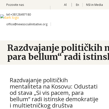
Pozovite nas
Al
En
NSI in Media
tel:+38128497180
office@newsocialinitiative.org
Razdvajanje političkih m
para bellum“ radi istin
Razdvajanje političkih
mentaliteta na Kosovu: Odustati
od stava „Si vis pacem, para
bellum“ radi istinske demokratije
i multietničkog društva