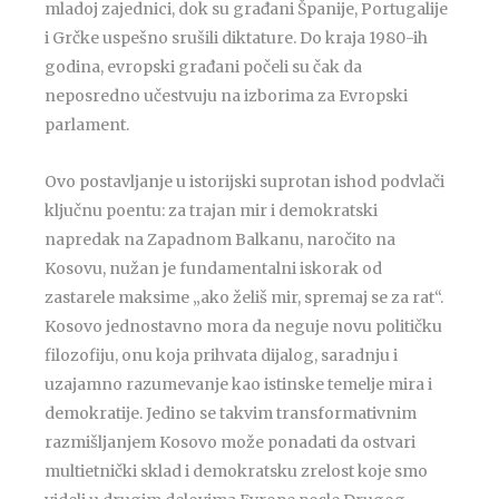
mladoj zajednici, dok su građani Španije, Portugalije
i Grčke uspešno srušili diktature. Do kraja 1980-ih
godina, evropski građani počeli su čak da
neposredno učestvuju na izborima za Evropski
parlament.
Ovo postavljanje u istorijski suprotan ishod podvlači
ključnu poentu: za trajan mir i demokratski
napredak na Zapadnom Balkanu, naročito na
Kosovu, nužan je fundamentalni iskorak od
zastarele maksime „ako želiš mir, spremaj se za rat“.
Kosovo jednostavno mora da neguje novu političku
filozofiju, onu koja prihvata dijalog, saradnju i
uzajamno razumevanje kao istinske temelje mira i
demokratije. Jedino se takvim transformativnim
razmišljanjem Kosovo može ponadati da ostvari
multietnički sklad i demokratsku zrelost koje smo