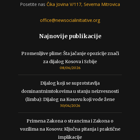
Posetite nas
Čika Jovina V/117, Severna Mitrovica
office@newsocialinitiative.org
Najnovije publikacije
Promenljive plime: Šta jačanje opozicije znači
za dijalog Kosova i Srbije
08/06/2026
Dijalog koji se suprotstavlja
dominantnimtokovima u stanju neizvesnosti
(limba): Dijalog na Kosovu koji vode žene
30/04/2026
Primena Zakona o strancima i Zakona o
vozilima na Kosovu: Ključna pitanja i praktične
implikacije