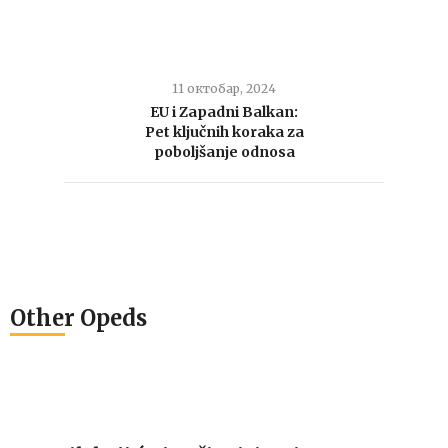
11 октобар, 2024
EU i Zapadni Balkan:
Pet ključnih koraka za
poboljšanje odnosa
Other Opeds