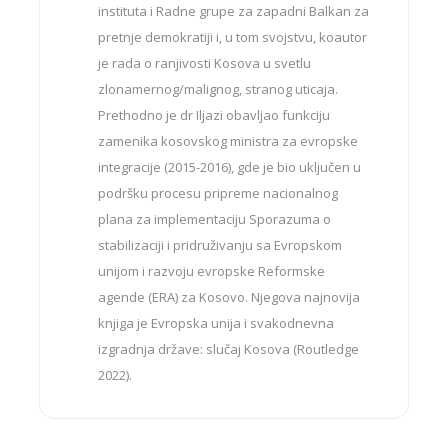
instituta i Radne grupe za zapadni Balkan za
pretnje demokratiji i, u tom svojstvu, koautor
je rada o ranjivosti Kosova u svetlu
zlonamernog/malignog, stranog uticaja.
Prethodno je dr Iljazi obavljao funkciju
zamenika kosovskog ministra za evropske
integracije (2015-2016), gde je bio uključen u
podršku procesu pripreme nacionalnog
plana za implementaciju Sporazuma o
stabilizaciji i pridruživanju sa Evropskom
unijom i razvoju evropske Reformske
agende (ERA) za Kosovo. Njegova najnovija
knjiga je Evropska unija i svakodnevna
izgradnja države: slučaj Kosova (Routledge
2022).