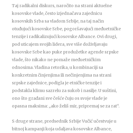
Taj radikalni diskurs, naročito na strani aktuelne
kosovske vlade, često izjednačava zajednicu
kosovskih Srba sa vladom Srbije, na taj način
otuđujući kosovske Srbe, pogoršavajući međuetničke
tenzije i radikalizujući kosovske Albance. Ovi drugi,
pod uticajem svojih lidera, sve više doživljavaju
kosovske Srbe kao puke produžetke agende srpske
vlade, što nikako ne pomaže međuetničkim
odnosima. Vladina retorika, u kombinaciji sa
konkretnim činjenjima ili nečinjenjima na strani
srpske zajednice, podigla je etničke tenzije i
podstakla klimu sazrelu za sukob i nasilje. U suštini,
ono što građani sve češće čuju os svoje vlade je
opasna maksima: „ako želiš mir, pripremaj se za rat“.
S druge strane, predsednik Srbije Vučić učestvuje u
bitnoj kampanji koja udaljava kosovske Albance,