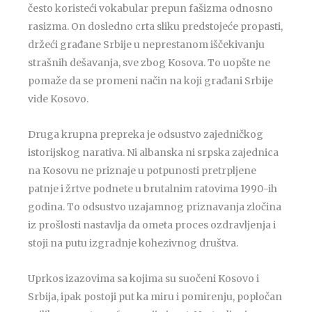
često koristeći vokabular prepun fašizma odnosno
rasizma. On dosledno crta sliku predstojeće propasti,
držeći građane Srbije u neprestanom iščekivanju
strašnih dešavanja, sve zbog Kosova. To uopšte ne
pomaže da se promeni način na koji građani Srbije
vide Kosovo.
Druga krupna prepreka je odsustvo zajedničkog
istorijskog narativa. Ni albanska ni srpska zajednica
na Kosovu ne priznaje u potpunosti pretrpljene
patnje i žrtve podnete u brutalnim ratovima 1990-ih
godina. To odsustvo uzajamnog priznavanja zločina
iz prošlosti nastavlja da ometa proces ozdravljenja i
stoji na putu izgradnje kohezivnog društva.
Uprkos izazovima sa kojima su suočeni Kosovo i
Srbija, ipak postoji put ka miru i pomirenju, popločan