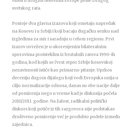
videli u drugim delovima Evrope posle Drugog
svetskog rata.
Postoje dva glavna izazova koji ometaju napredak
na Kosovu i u Srbiji i koji bacaju dugačku senku nad
izgledima za mir i saradnju u celom regionu. Prvi
izazov uvrežen je u ukorenjenim bilateralnim
sporovima proisteklim iz brutalnih ratova 1990-ih
godina, kod kojih se čvrst otpor Srbije kosovskoj
nezavisnosti ističe kao primarno pitanje. Uprkos
deceniju dugom dijalogu koji vodi Evropska unija u
cilju normalizacije odnosa, danas su obe nacije dalje
od pomirenja nego u vreme kad je diskusija počela
2010/2011. godine. Na žalost, radikalni politički
diskurs koji potiče iz tih razgovora nije podstakao
društveno pomirenje već je produbio podele između
zajednica.