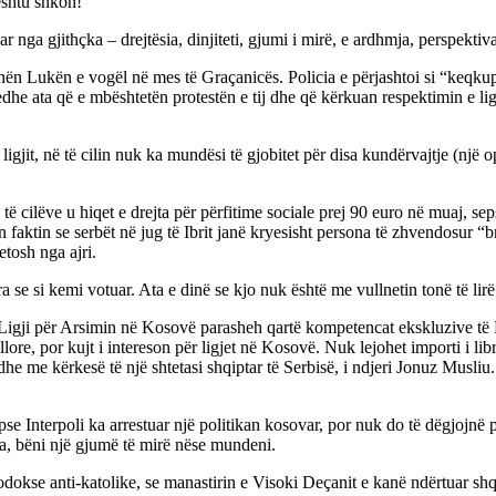
ështu shkon!
ar nga gjithçka – drejtësia, dinjiteti, gjumi i mirë, e ardhmja, perspekti
 rrahën Lukën e vogël në mes të Graçanicës. Policia e përjashtoi si “keq
edhe ata që e mbështetën protestën e tij dhe që kërkuan respektimin e ligj
jit, në të cilin nuk ka mundësi të gjobitet për disa kundërvajtje (një ops
 të cilëve u hiqet e drejta për përfitime sociale prej 90 euro në muaj, se
n faktin se serbët në jug të Ibrit janë kryesisht persona të zhvendosur
etosh nga ajri.
a se si kemi votuar. Ata e dinë se kjo nuk është me vullnetin tonë të li
igji për Arsimin në Kosovë parasheh qartë kompetencat ekskluzive të Mi
lore, por kujt i intereson për ligjet në Kosovë. Nuk lejohet importi i l
 dhe me kërkesë të një shtetasi shqiptar të Serbisë, i ndjeri Jonuz Musliu
 Interpoli ka arrestuar një politikan kosovar, por nuk do të dëgjojnë pë
Pra, bëni një gjumë të mirë nëse mundeni.
dokse anti-katolike, se manastirin e Visoki Deçanit e kanë ndërtuar shqi