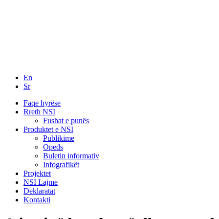
En
Sr
Faqe hyrëse
Rreth NSI
Fushat e punës
Produktet e NSI
Publikime
Opeds
Buletin informativ
Infografikët
Projektet
NSI Lajme
Deklaratat
Kontakti