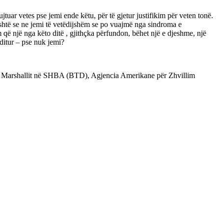
tuar vetes pse jemi ende këtu, për të gjetur justifikim për veten tonë.
është se ne jemi të vetëdijshëm se po vuajmë nga sindroma e
që një nga këto ditë , gjithçka përfundon, bëhet një e djeshme, një
ditur – pse nuk jemi?
ë Marshallit në SHBA (BTD), Agjencia Amerikane për Zhvillim