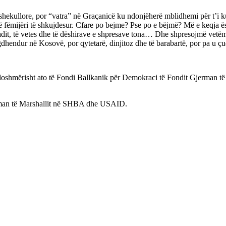
shekullore, por “vatra” në Graçanicë ku ndonjëherë mblidhemi për t’i kuj
jë fëmijëri të shkujdesur. Cfare po bejme? Pse po e bëjmë? Më e keqja 
radit, të vetes dhe të dëshirave e shpresave tona… Dhe shpresojmë vetëm 
gdhendur në Kosovë, por qytetarë, dinjitoz dhe të barabartë, por pa u çu
doshmërisht ato të Fondi Ballkanik për Demokraci të Fondit Gjerman t
erman të Marshallit në SHBA dhe USAID.