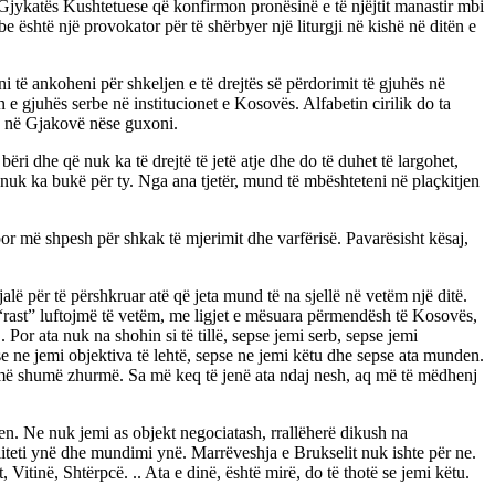
i Gjykatës Kushtetuese që konfirmon pronësinë e të njëjtit manastir mbi
 është një provokator për të shërbyer një liturgji në kishë në ditën e
 të ankoheni për shkeljen e të drejtës së përdorimit të gjuhës në
 e gjuhës serbe në institucionet e Kosovës. Alfabetin cirilik do ta
lik në Gjakovë nëse guxoni.
i dhe që nuk ka të drejtë të jetë atje dhe do të duhet të largohet,
nuk ka bukë për ty. Nga ana tjetër, mund të mbështeteni në plaçkitjen
 por më shpesh për shkak të mjerimit dhe varfërisë. Pavarësisht kësaj,
 për të përshkruar atë që jeta mund të na sjellë në vetëm një ditë.
o “rast” luftojmë të vetëm, me ligjet e mësuara përmendësh të Kosovës,
Por ata nuk na shohin si të tillë, sepse jemi serb, sepse jemi
se ne jemi objektiva të lehtë, sepse ne jemi këtu dhe sepse ata munden.
sa më shumë zhurmë. Sa më keq të jenë ata ndaj nesh, aq më të mëdhenj
hen. Ne nuk jemi as objekt negociatash, rrallëherë dikush na
liteti ynë dhe mundimi ynë. Marrëveshja e Brukselit nuk ishte për ne.
Vitinë, Shtërpcë. .. Ata e dinë, është mirë, do të thotë se jemi këtu.