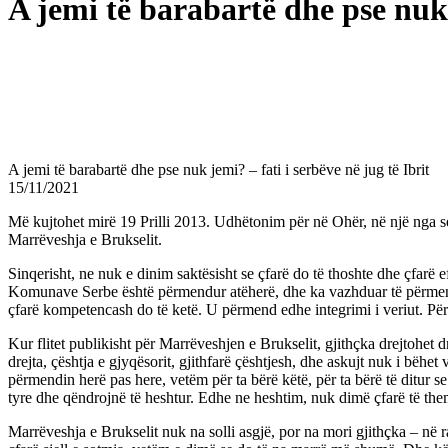
A jemi të barabartë dhe pse nuk j
A jemi të barabartë dhe pse nuk jemi? – fati i serbëve në jug të Ibrit
15/11/2021
Më kujtohet mirë 19 Prilli 2013. Udhëtonim për në Ohër, në një nga sem
Marrëveshja e Brukselit.
Sinqerisht, ne nuk e dinim saktësisht se çfarë do të thoshte dhe çfarë ef
Komunave Serbe është përmendur atëherë, dhe ka vazhduar të përmendet 
çfarë kompetencash do të ketë. U përmend edhe integrimi i veriut. Pë
Kur flitet publikisht për Marrëveshjen e Brukselit, gjithçka drejtohet d
drejta, çështja e gjyqësorit, gjithfarë çështjesh, dhe askujt nuk i bëh
përmendin herë pas here, vetëm për ta bërë këtë, për ta bërë të ditur 
tyre dhe qëndrojnë të heshtur. Edhe ne heshtim, nuk dimë çfarë të themi
Marrëveshja e Brukselit nuk na solli asgjë, por na mori gjithçka – në 