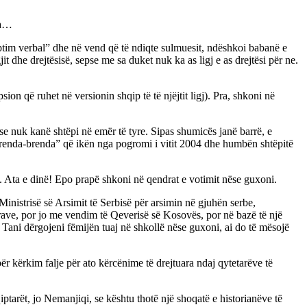
va…
kuptim verbal” dhe në vend që të ndiqte sulmuesit, ndëshkoi babanë e
it dhe drejtësisë, sepse me sa duket nuk ka as ligj e as drejtësi për ne.
ion që ruhet në versionin shqip të të njëjtit ligj). Pra, shkoni në
pse nuk kanë shtëpi në emër të tyre. Sipas shumicës janë barrë, e
 “brenda-brenda” që ikën nga pogromi i vitit 2004 dhe humbën shtëpitë
rë. Ata e dinë! Epo prapë shkoni në qendrat e votimit nëse guxoni.
nistrisë së Arsimit të Serbisë për arsimin në gjuhën serbe,
ibrave, por jo me vendim të Qeverisë së Kosovës, por në bazë të një
. Tani dërgojeni fëmijën tuaj në shkollë nëse guxoni, ai do të mësojë
r kërkim falje për ato kërcënime të drejtuara ndaj qytetarëve të
ptarët, jo Nemanjiqi, se kështu thotë një shoqatë e historianëve të