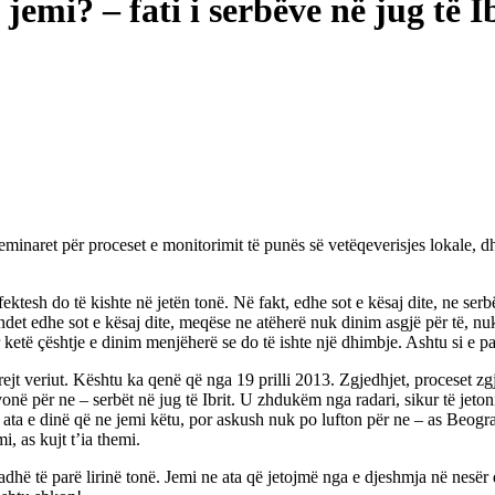
emi? – fati i serbëve në jug të I
inaret për proceset e monitorimit të punës së vetëqeverisjes lokale, dh
ektesh do të kishte në jetën tonë. Në fakt, edhe sot e kësaj dite, ne serb
edhe sot e kësaj dite, meqëse ne atëherë nuk dinim asgjë për të, nuk je
r ketë çështje e dinim menjëherë se do të ishte një dhimbje. Ashtu si 
rejt veriut. Kështu ka qenë që nga 19 prilli 2013. Zgjedhjet, proceset zgje
et vonë për ne – serbët në jug të Ibrit. U zhdukëm nga radari, sikur të 
se ata e dinë që ne jemi këtu, por askush nuk po lufton për ne – as Beog
, as kujt t’ia themi.
radhë të parë lirinë tonë. Jemi ne ata që jetojmë nga e djeshmja në nesër