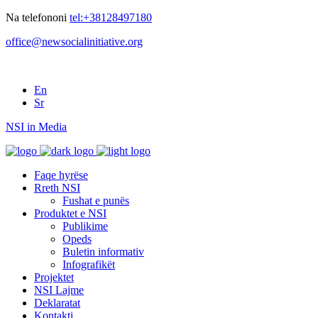
Na telefononi
tel:+38128497180
office@newsocialinitiative.org
En
Sr
NSI in Media
Faqe hyrëse
Rreth NSI
Fushat e punës
Produktet e NSI
Publikime
Opeds
Buletin informativ
Infografikët
Projektet
NSI Lajme
Deklaratat
Kontakti