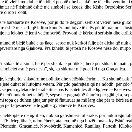
orike të vlefshme duhet të hidhet poshtë dhe bashkë me të edhe vendimi 
imtar në Prishtinë është një simbol i së keqes, dhe Kisha Ortodokse Serbe
 o rob i Zotit.
ë të barabartë në Kosovë, por ju do të dëgjoni serbisht vetëm nëse guxoni
është një serb që lufton kundër mullinjve të erës për të ruajtur statusin
tje na lejohet të jemi vetëm serbë. Provoni të kërkoni serbisht dhe ciri
 të blejë bukë e as ilaçe, sepse nuk kërkoi falje për diçka që nuk e bër
qeveritare nga Gjakova. Pra kthehu të jetosh në Kosovë nëse do, mirpo 
r shkak të arsimit, herë për shkak të politikës, herë për shkak të inatit,
 mbetet asnjë pas nesh”, siç ka shkruar një poet i ri nga Graçanica.
, keqbërje, shkatërrime politike dhe vetëshkatërrim… Ka shumë pak fjalë
të jetë duhet të luftojmë vetëm. Për çdo padrejtësi që na ndodh, për çd
 jemi qytetarë të barabartë sipas Kushtetutës dhe ligjeve të Kosovës. . 
 tjerët nuk duhet ta bëjnë, sepse ne paguajmë faturën për gjithçka, sep
mi topa që duhen gjuajtur për të fluturuar sa më larg dhe për të bërë 
oja përfaqësuesve të të gjithë qytetarëve të Kosovës.
as helikopterë që ngrihen, nuk ka gatishmëri luftarake, por nuk rregullo
MUTE. Megjithatë, ndonjëherë, ata lexojnë nga buzët tona – ky është rea
 – Plemetin, Graçanicë, Novobërdë, Kamenicë, Ranillug, Partesh, Kllokot, 