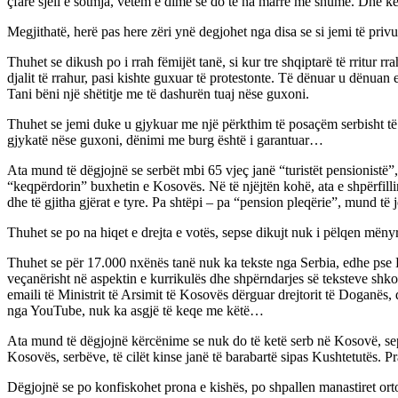
çfarë sjell e sotmja, vetëm e dimë se do të na marrë më shumë. Dhe k
Megjithatë, herë pas here zëri ynë degjohet nga disa se si jemi të privu
Thuhet se dikush po i rrah fëmijët tanë, si kur tre shqiptarë të rritur
djalit të rrahur, pasi kishte guxuar të protestonte. Të dënuar u dënuan 
Tani bëni një shëtitje me të dashurën tuaj nëse guxoni.
Thuhet se jemi duke u gjykuar me një përkthim të posaçëm serbisht të lig
gjykatë nëse guxoni, dënimi me burg është i garantuar…
Ata mund të dëgjojnë se serbët mbi 65 vjeç janë “turistët pensionistë”,
“keqpërdorin” buxhetin e Kosovës. Në të njëjtën kohë, ata e shpërfilli
dhe të gjitha gjërat e tyre. Pa shtëpi – pa “pension pleqërie”, mund të j
Thuhet se po na hiqet e drejta e votës, sepse dikujt nuk i pëlqen mënyr
Thuhet se për 17.000 nxënës tanë nuk ka tekste nga Serbia, edhe pse L
veçanërisht në aspektin e kurrikulës dhe shpërndarjes së teksteve shkol
emaili të Ministrit të Arsimit të Kosovës dërguar drejtorit të Doganës,
nga YouTube, nuk ka asgjë të keqe me këtë…
Ata mund të dëgjojnë kërcënime se nuk do të ketë serb në Kosovë, sepse
Kosovës, serbëve, të cilët kinse janë të barabartë sipas Kushtetutës. 
Dëgjojnë se po konfiskohet prona e kishës, po shpallen manastiret orto