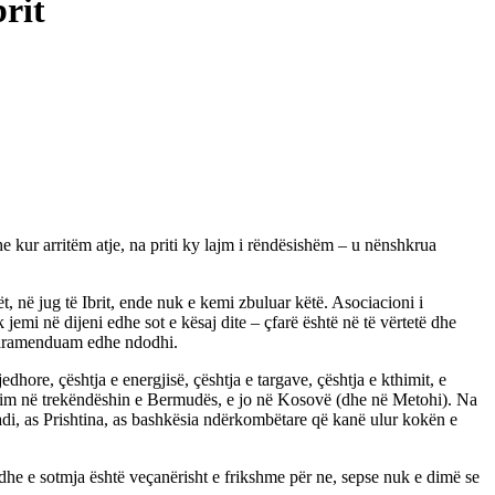
brit
e kur arritëm atje, na priti ky lajm i rëndësishëm – u nënshkrua
ët, në jug të Ibrit, ende nuk e kemi zbuluar këtë. Asociacioni i
mi në dijeni edhe sot e kësaj dite – çfarë është në të vërtetë dhe
e paramenduam edhe ndodhi.
dhore, çështja e energjisë, çështja e targave, çështja e kthimit, e
jetonim në trekëndëshin e Bermudës, e jo në Kosovë (dhe në Metohi). Na
radi, as Prishtina, as bashkësia ndërkombëtare që kanë ulur kokën e
 dhe e sotmja është veçanërisht e frikshme për ne, sepse nuk e dimë se