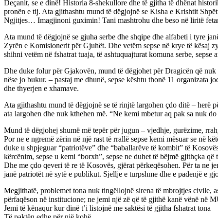
Deçanit, se e dinë! Historia 8-shekullore dhe të gjitha të dhënat hist
pronën e tij. Ata gjithashtu mund të dëgjojnë se Kisha e Krishtit Shpët
Ngjitjes… Imagjinoni guximin! Tani mashtrohu dhe beso në liritë fetare
Ata mund të dëgjojnë se gjuha serbe dhe shqipe dhe alfabeti i tyre jan
Zyrën e Komisionerit për Gjuhët. Dhe vetëm sepse në krye të kësaj zyre 
shihni vetëm në fshatrat tuaja, të ashtuquajturat komuna serbe, sepse a
Dhe duke folur për Gjakovën, mund të dëgjohet për Dragicën që nuk mund
nëse jo bukur. – pastaj me dhunë, sepse kështu thonë 11 organizata jo
dhe thyerjen e xhamave.
Ata gjithashtu mund të dëgjojnë se të rinjtë largohen çdo ditë – herë pë
ata largohen dhe nuk kthehen më. “Ne kemi mbetur aq pak sa nuk do të
Mund të dëgjohej shumë më tepër për jugun – vjedhje, gurëzime, rrahje
Por ne e ngremë zërin në një rast të rrallë sepse kemi mësuar se në kë
duke u shpjeguar “patriotëve” dhe “baballarëve të kombit” të Kosovës se
kërcënim, sepse u kemi “borxh”, sepse ne duhet të bëjmë gjithçka që të
Dhe me çdo qeveri të re të Kosovës, gjërat përkeqësohen. Për ta ne je
janë patriotët në sytë e publikut. Sjellje e turpshme dhe e padenjë e gj
Megjithatë, problemet tona nuk tingëllojnë sirena të mbrojtjes civile, 
përfaqëson në institucione; ne jemi një zë që të gjithë kanë vënë në 
Jemi të kënaqur kur dinë t’i listojnë me saktësi të gjitha fshatrat tona
Të paktën edhe për një kohë…