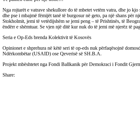
Nga rojtarët e vatrave shekullore do të mbetet vetëm vatra, dhe jo kjo 
dhe pse i mbajmë fëmijët tanë të burgosur në geto, pa një shans për n
Stokholmit, jemi të vetëdijshëm se jemi peng – të Prishtinës, të Beog
ëndërr e shëmtuar. Se vjen një ditë kur nuk do të jemi më njerëz të pa
Seria e Op-Eds brenda Kolektivit të Kosovës
Opinionet e shprehura në këtë seri të op-eds nuk përfaqësojnë domos
Ndërkombëtar (USAID) ose Qeverisë së SH.B.A.
Projekt mbështetet nga Fondi Ballkanik për Demokraci i Fondit Gj
Share: