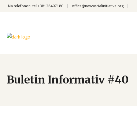
Na telefononi
tel:+38128497180
office@newsocialinitiative.org
Buletin Informativ #40