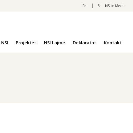
En
Sr
NSI in Media
 NSI
Projektet
NSI Lajme
Deklaratat
Kontakti