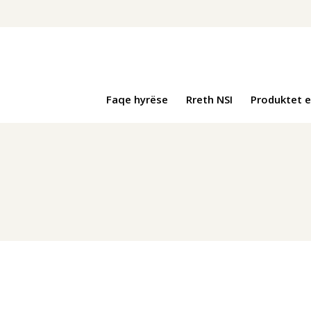
Faqe hyrëse
Rreth NSI
Produktet e