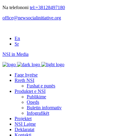
Na telefononi
tel:+38128497180
office@newsocialinitiative.org
En
Sr
NSI in Media
Faqe hyrëse
Rreth NSI
Fushat e punës
Produktet e NSI
Publikime
Opeds
Buletin informativ
Infografikët
Projektet
NSI Lajme
Deklaratat
Kontakti