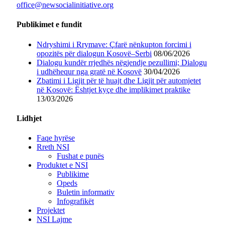
office@newsocialinitiative.org
Publikimet e fundit
Ndryshimi i Rrymave: Çfarë nënkupton forcimi i
opozitës për dialogun Kosovë–Serbi
08/06/2026
Dialogu kundër rrjedhës nëgjendje pezullimi; Dialogu
i udhëhequr nga gratë në Kosovë
30/04/2026
Zbatimi i Ligjit për të huajt dhe Ligjit për automjetet
në Kosovë: Ështjet kyçe dhe implikimet praktike
13/03/2026
Lidhjet
Faqe hyrëse
Rreth NSI
Fushat e punës
Produktet e NSI
Publikime
Opeds
Buletin informativ
Infografikët
Projektet
NSI Lajme