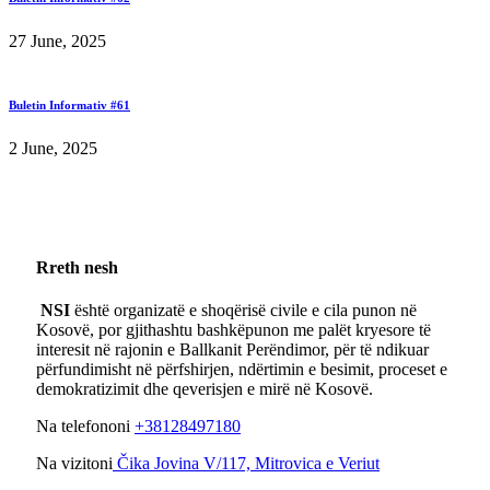
27 June, 2025
Buletin Informativ #61
2 June, 2025
Rreth nesh
NSI
është organizatë e shoqërisë civile e cila punon në
Kosovë, por gjithashtu bashkëpunon me palët kryesore të
interesit në rajonin e Ballkanit Perëndimor, për të ndikuar
përfundimisht në përfshirjen, ndërtimin e besimit, proceset e
demokratizimit dhe qeverisjen e mirë në Kosovë.
Na telefononi
+38128497180
Na vizitoni
Čika Jovina V/117, Mitrovica e Veriut