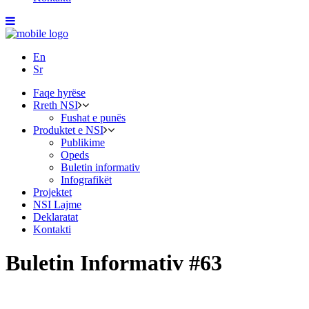
En
Sr
Faqe hyrëse
Rreth NSI
Fushat e punës
Produktet e NSI
Publikime
Opeds
Buletin informativ
Infografikët
Projektet
NSI Lajme
Deklaratat
Kontakti
Buletin Informativ #63