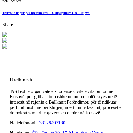
6/02/2025
Thirrje e hapur për pjesëmarrës – Grupi punues i të Rinjëve
Share:
Rreth nesh
NSI
është organizatë e shoqërisë civile e cila punon në
Kosovë, por gjithashtu bashkëpunon me palët kryesore të
interesit në rajonin e Ballkanit Perëndimor, për të ndikuar
përfundimisht në përfshirjen, ndërtimin e besimit, proceset e
demokratizimit dhe qeverisjen e mirë në Kosovë.
Na telefononi
+38128497180
Na vizitoni
Čika Jovina V/117, Mitrovica e Veriut