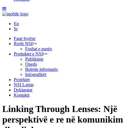
En
Sr
Faqe hyrëse
Rreth NSI
Fushat e punës
Produktet e NSI
Publikime
Opeds
Buletin informativ
Infografikët
Projektet
NSI Lajme
Deklaratat
Kontakti
Linking Through Lenses: Një
perspektivë e re në komunikim