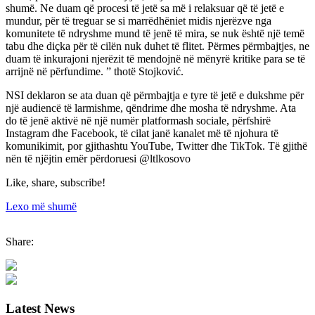
shumë. Ne duam që procesi të jetë sa më i relaksuar që të jetë e
mundur, për të treguar se si marrëdhëniet midis njerëzve nga
komunitete të ndryshme mund të jenë të mira, se nuk është një temë
tabu dhe diçka për të cilën nuk duhet të flitet. Përmes përmbajtjes, ne
duam të inkurajoni njerëzit të mendojnë në mënyrë kritike para se të
arrijnë në përfundime. ” thotë Stojković.
NSI deklaron se ata duan që përmbajtja e tyre të jetë e dukshme për
një audiencë të larmishme, qëndrime dhe mosha të ndryshme. Ata
do të jenë aktivë në një numër platformash sociale, përfshirë
Instagram dhe Facebook, të cilat janë kanalet më të njohura të
komunikimit, por gjithashtu YouTube, Twitter dhe TikTok. Të gjithë
nën të njëjtin emër përdoruesi @ltlkosovo
Like, share, subscribe!
Lexo më shumë
Share:
Latest News