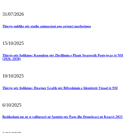
31/07/2026
Thirrje publike për studio animacioni apo agjenci marketingu
15/10/2025
Thirrje për Aplikime: Konsulent për Zhvillimin e Planit Strategjik Pesëvjeçar të NSI
(2026–2030)
10/10/2025
Thirrje për Aplikime: Dizajner Grafik për Rifreskimin e Identitetit Vizual të NSI
6/10/2025
Bashkohuni me ne si vullnetarë në Samitin për Paqe dhe Demokraci në Kosovë 2025