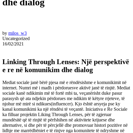
dhe dialog
by
milos_w3
Uncategorized
16/02/2021
Linking Through Lenses: Një perspektivë
e re në komunikim dhe dialog
Mediat sociale janë bërë pjesa më e rëndësishme e komunikimit në
internet. Numri më i madh i përdoruesve aktivë janë të rinjtë. Mediat
sociale kanë ndikimin më të fortë mbi ta, veçanërisht duke pasur
parasysh që ata ndjekin përdorues me ndikim të këtyre rrjeteve, të
njohur më mirë si ndikues(influencer). Kjo është arsyeja pse ky
kanal komunikimi ka një rëndësi të veçantë. Iniciativa e Re Sociale
ka filluar projektin Liking Through Lenses, për të zgjeruar
mundësitë që të rinjtë të përfshihen në aktivitete krijuese dhe
alternative, si dhe për të përcjellë dhe promovuar histori pozitive në
lidhje me marrëdhëniet e të rinjve nga komunitete të ndryshme në