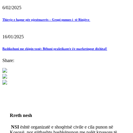
6/02/2025
Thirrje e hapur për pjesëmarrës – Grupi punues i të Rinjëve
16/01/2025
Bashkohuni me ekipin tonë: Bëhuni praktikant/e i/e marketingut dixhital!
Share:
Rreth nesh
NSI
është organizatë e shoqërisë civile e cila punon në
Kosovë, por gjithashtu bashkëpunon me palët kryesore të