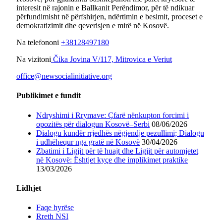
interesit në rajonin e Ballkanit Perëndimor, për të ndikuar
përfundimisht në përfshirjen, ndërtimin e besimit, proceset e
demokratizimit dhe qeverisjen e mirë në Kosovë.
Na telefononi
+38128497180
Na vizitoni
Čika Jovina V/117, Mitrovica e Veriut
office@newsocialinitiative.org
Publikimet e fundit
Ndryshimi i Rrymave: Çfarë nënkupton forcimi i
opozitës për dialogun Kosovë–Serbi
08/06/2026
Dialogu kundër rrjedhës nëgjendje pezullimi; Dialogu
i udhëhequr nga gratë në Kosovë
30/04/2026
Zbatimi i Ligjit për të huajt dhe Ligjit për automjetet
në Kosovë: Ështjet kyçe dhe implikimet praktike
13/03/2026
Lidhjet
Faqe hyrëse
Rreth NSI