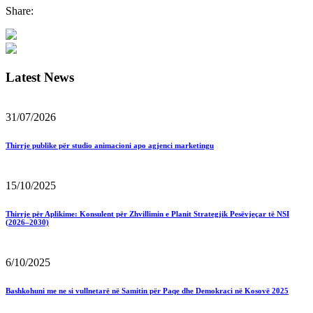
Share:
Latest News
31/07/2026
Thirrje publike për studio animacioni apo agjenci marketingu
15/10/2025
Thirrje për Aplikime: Konsulent për Zhvillimin e Planit Strategjik Pesëvjeçar të NSI
(2026–2030)
6/10/2025
Bashkohuni me ne si vullnetarë në Samitin për Paqe dhe Demokraci në Kosovë 2025