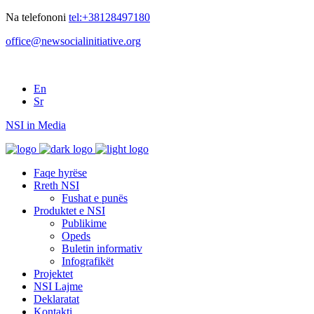
Na telefononi
tel:+38128497180
office@newsocialinitiative.org
En
Sr
NSI in Media
Faqe hyrëse
Rreth NSI
Fushat e punës
Produktet e NSI
Publikime
Opeds
Buletin informativ
Infografikët
Projektet
NSI Lajme
Deklaratat
Kontakti