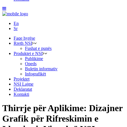
En
Sr
Faqe hyrëse
Rreth NSI
Fushat e punës
Produktet e NSI
Publikime
Opeds
Buletin informativ
Infografikët
Projektet
NSI Lajme
Deklaratat
Kontakti
Thirrje për Aplikime: Dizajner
Grafik për Rifreskimin e