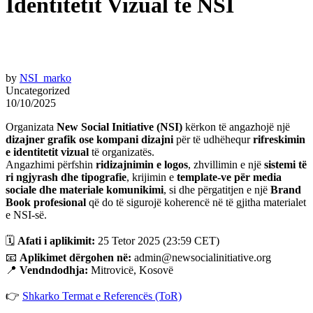
Identitetit Vizual të NSI
by
NSI_marko
Uncategorized
10/10/2025
Organizata
New Social Initiative (NSI)
kërkon të angazhojë një
dizajner grafik ose kompani dizajni
për të udhëhequr
rifreskimin
e identitetit vizual
të organizatës.
Angazhimi përfshin
ridizajnimin e logos
, zhvillimin e një
sistemi të
ri ngjyrash dhe tipografie
, krijimin e
template-ve për media
sociale dhe materiale komunikimi
, si dhe përgatitjen e një
Brand
Book profesional
që do të sigurojë koherencë në të gjitha materialet
e NSI-së.
🗓️
Afati i aplikimit:
25 Tetor 2025 (23:59 CET)
📧
Aplikimet dërgohen në:
admin@newsocialinitiative.org
📍
Vendndodhja:
Mitrovicë, Kosovë
👉
Shkarko Termat e Referencës (ToR)