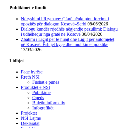
Publikimet e fundit
Ndryshimi i Rrymave: Çfarë nënkupton forcimi i
opozitës për dialogun Kosovë–Serbi
08/06/2026
Dialogu kundër rrjedhës nëgjendje pezullimi; Dialogu
i udhëhequr nga gratë në Kosovë
30/04/2026
Zbatimi i Ligjit për të huajt dhe Ligjit për automjetet
në Kosovë: Ështjet kyçe dhe implikimet praktike
13/03/2026
Lidhjet
Faqe hyrëse
Rreth NSI
Fushat e punës
Produktet e NSI
Publikime
Opeds
Buletin informativ
Infografikët
Projektet
NSI Lajme
Deklaratat