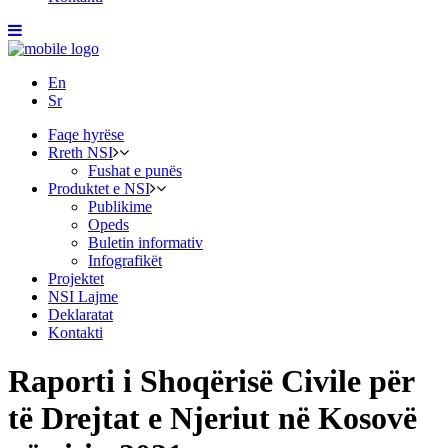
En
Sr
Faqe hyrëse
Rreth NSI
Fushat e punës
Produktet e NSI
Publikime
Opeds
Buletin informativ
Infografikët
Projektet
NSI Lajme
Deklaratat
Kontakti
Raporti i Shoqërisë Civile për
të Drejtat e Njeriut në Kosovë