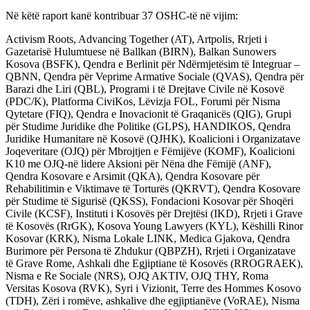
Në këtë raport kanë kontribuar 37 OSHC-të në vijim:
Activism Roots, Advancing Together (AT), Artpolis, Rrjeti i
Gazetarisë Hulumtuese në Ballkan (BIRN), Balkan Sunowers
Kosova (BSFK), Qendra e Berlinit për Ndërmjetësim të Integruar –
QBNN, Qendra për Veprime Armative Sociale (QVAS), Qendra për
Barazi dhe Liri (QBL), Programi i të Drejtave Civile në Kosovë
(PDC/K), Platforma CiviKos, Lëvizja FOL, Forumi për Nisma
Qytetare (FIQ), Qendra e Inovacionit të Graqanicës (QIG), Grupi
për Studime Juridike dhe Politike (GLPS), HANDIKOS, Qendra
Juridike Humanitare në Kosovë (QJHK), Koalicioni i Organizatave
Joqeveritare (OJQ) për Mbrojtjen e Fëmijëve (KOMF), Koalicioni
K10 me OJQ-në lidere Aksioni për Nëna dhe Fëmijë (ANF),
Qendra Kosovare e Arsimit (QKA), Qendra Kosovare për
Rehabilitimin e Viktimave të Torturës (QKRVT), Qendra Kosovare
për Studime të Sigurisë (QKSS), Fondacioni Kosovar për Shoqëri
Civile (KCSF), Instituti i Kosovës për Drejtësi (IKD), Rrjeti i Grave
të Kosovës (RrGK), Kosova Young Lawyers (KYL), Këshilli Rinor
Kosovar (KRK), Nisma Lokale LINK, Medica Gjakova, Qendra
Burimore për Persona të Zhdukur (QBPZH), Rrjeti i Organizatave
të Grave Rome, Ashkali dhe Egjiptiane të Kosovës (RROGRAEK),
Nisma e Re Sociale (NRS), OJQ AKTIV, OJQ THY, Roma
Versitas Kosova (RVK), Syri i Vizionit, Terre des Hommes Kosovo
(TDH), Zëri i romëve, ashkalive dhe egjiptianëve (VoRAE), Nisma