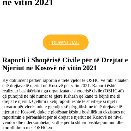
në vitin 2021
DOWNLOAD
Raporti i Shoqërisë Civile për të Drejtat e
Njeriut në Kosovë në vitin 2021
Ky dokument përbën raportin e tretë vjetor të OSHC-ve mbi situatën
e të drejtave të njeriut në Kosovë për vitin 2021. Raporti është
realizuar bashkërisht nga organizatat e shoqërisë civile (OSHC-të)
që punojnë në një numër të gjerë fushash që kanë të bëjnë me të
drejtat e njeriut. Qëllimi i këtij raporti është të shërbejë si mjet i
pavarur për vlerësimin e gjendjes së përgjithshme të të drejtave të
njeriut në Kosovë, duke e plotësuar kështu boshllëkun ekzistues në
raportimin e përbashkët për të drejtat e njeriut në Kosovë në nivel
vendor dhe ndërkombëtar, si dhe për ta shtuar bashkëpunimin dhe
koordinimin mes OSHC-ve.