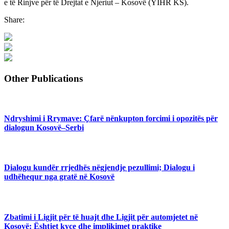
e të Rinjve për të Drejtat e Njeriut – Kosovë (YIHR KS).
Share:
Other Publications
Ndryshimi i Rrymave: Çfarë nënkupton forcimi i opozitës për
dialogun Kosovë–Serbi
Dialogu kundër rrjedhës nëgjendje pezullimi; Dialogu i
udhëhequr nga gratë në Kosovë
Zbatimi i Ligjit për të huajt dhe Ligjit për automjetet në
Kosovë: Ështjet kyçe dhe implikimet praktike