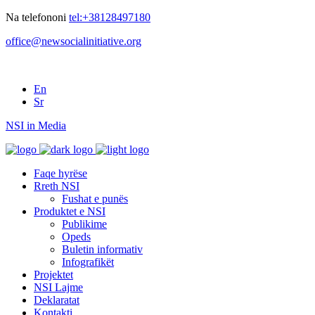
Na telefononi
tel:+38128497180
office@newsocialinitiative.org
En
Sr
NSI in Media
Faqe hyrëse
Rreth NSI
Fushat e punës
Produktet e NSI
Publikime
Opeds
Buletin informativ
Infografikët
Projektet
NSI Lajme
Deklaratat
Kontakti