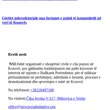
Gjetjet ndersektoriale nga forumet e pulsit të komunitetit në
veri të Kosovës
Rreth nesh
NSI
është organizatë e shoqërisë civile e cila punon në
Kosovë, por gjithashtu bashkëpunon me palët kryesore të
interesit në rajonin e Ballkanit Perëndimor, për të ndikuar
përfundimisht në përfshirjen, ndërtimin e besimit, proceset e
demokratizimit dhe qeverisjen e mirë në Kosovë.
Na telefononi
+38128497180
Na vizitoni
Čika Jovina V/117, Mitrovica e Veriut
office@newsocialinitiative.org