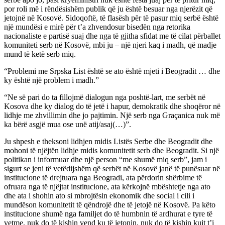
por roli më i rëndësishëm publik që ju është besuar nga njerëzit që
jetojnë në Kosovë. Sidoqoftë, të flasësh për të pasur miq serbë është
një mundësi e mirë për t’a zhvendosur bisedën nga retorika
nacionaliste e partisë suaj dhe nga të gjitha sfidat me të cilat përballet
komuniteti serb në Kosovë, mbi ju – një njeri kaq i madh, që madje
mund të ketë serb miq.
“Problemi me Srpska List është se ato është mjeti i Beogradit … dhe
ky është një problem i madh.”
“Ne së pari do ta fillojmë dialogun nga poshtë-lart, me serbët në
Kosova dhe ky dialog do të jetë i hapur, demokratik dhe shoqëror në
lidhje me zhvillimin dhe jo pajtimin. Një serb nga Graçanica nuk më
ka bërë asgjë mua ose unë atij/asaj(…)”.
Ju shpesh e theksoni lidhjen midis Listës Serbe dhe Beogradit dhe
mohoni të njëjtën lidhje midis komunitetit serb dhe Beogradit. Si një
politikan i informuar dhe një person “me shumë miq serb”, jam i
sigurt se jeni të vetëdijshëm që serbët në Kosovë janë të punësuar në
institucione të drejtuara nga Beogradi, ata përdorin shërbime të
ofruara nga të njëjtat institucione, ata kërkojnë mbështetje nga ato
dhe ata i shohin ato si mbrojtësin ekonomik dhe social i cili i
mundëson komunitetit të qëndrojë dhe të jetojë në Kosovë. Pa këto
institucione shumë nga familjet do të humbnin të ardhurat e tyre të
vetme, nuk do të kishin vend ku të jetonin, nuk do të kishin kujt t’i