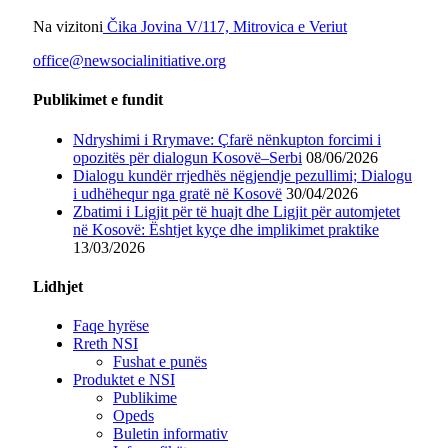
Na vizitoni
Čika Jovina V/117, Mitrovica e Veriut
office@newsocialinitiative.org
Publikimet e fundit
Ndryshimi i Rrymave: Çfarë nënkupton forcimi i
opozitës për dialogun Kosovë–Serbi
08/06/2026
Dialogu kundër rrjedhës nëgjendje pezullimi; Dialogu
i udhëhequr nga gratë në Kosovë
30/04/2026
Zbatimi i Ligjit për të huajt dhe Ligjit për automjetet
në Kosovë: Ështjet kyçe dhe implikimet praktike
13/03/2026
Lidhjet
Faqe hyrëse
Rreth NSI
Fushat e punës
Produktet e NSI
Publikime
Opeds
Buletin informativ