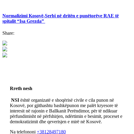
Normalizimi Kosovë-Serbi në dritën e punëtorëve RAE të
spitalit “Isa Grezda”
Share:
Rreth nesh
NSI
është organizatë e shoqërisë civile e cila punon në
Kosovë, por gjithashtu bashkëpunon me palët kryesore të
interesit në rajonin e Ballkanit Perëndimor, për të ndikuar
përfundimisht në përfshirjen, ndërtimin e besimit, proceset e
demokratizimit dhe qeverisjen e mirë në Kosovë.
Na telefononi
+38128497180