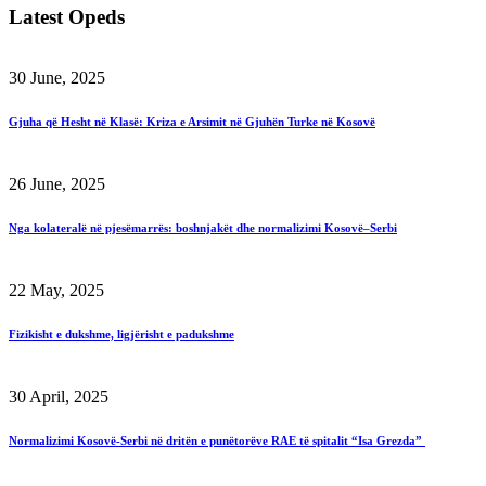
Latest Opeds
30 June, 2025
Gjuha që Hesht në Klasë: Kriza e Arsimit në Gjuhën Turke në Kosovë
26 June, 2025
Nga kolateralë në pjesëmarrës: boshnjakët dhe normalizimi Kosovë–Serbi
22 May, 2025
Fizikisht e dukshme, ligjërisht e padukshme
30 April, 2025
Normalizimi Kosovë-Serbi në dritën e punëtorëve RAE të spitalit “Isa Grezda”