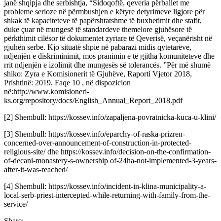
janë shqipja dhe serbishtja, “Sidoqoftë, qeveria përballet me
probleme serioze në përmbushjen e këtyre detyrimeve ligjore për
shkak të kapaciteteve të papërshtatshme të buxhetimit dhe stafit,
duke çuar në mungesë të standardeve themelore gjuhësore të
përkthimit cilësor të dokumentet zyrtare të Qeverisë, veçanërisht në
gjuhën serbe. Kjo situatë shpie në pabarazi midis qytetarëve,
ndjenjën e diskriminimit, mos pranimin e të gjitha komuniteteve dhe
rrit ndjenjën e izolimit dhe mungesës së tolerancës. ”Për më shumë
shiko: Zyra e Komisionerit të Gjuhëve, Raporti Vjetor 2018,
Prishtinë: 2019, Faqe 10 , në dispozicion
në:http://www.komisioneri-
ks.org/repository/docs/English_Annual_Report_2018.pdf
[2] Shembull: https://kossev.info/zapaljena-povratnicka-kuca-u-klini/
[3] Shembull: https://kossev.info/eparchy-of-raska-prizren-
concerned-over-announcement-of-construction-in-protected-
religious-site/ dhe https://kossev.info/decision-on-the-confirmation-
of-decani-monastery-s-ownership of-24ha-not-implemented-3-years-
after-it-was-reached/
[4] Shembull: https://kossev.info/incident-in-klina-municipality-a-
local-serb-priest-intercepted-while-returning-with-family-from-the-
service/
Share: