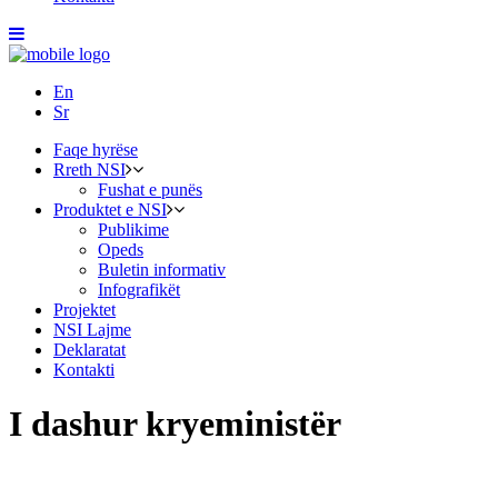
En
Sr
Faqe hyrëse
Rreth NSI
Fushat e punës
Produktet e NSI
Publikime
Opeds
Buletin informativ
Infografikët
Projektet
NSI Lajme
Deklaratat
Kontakti
I dashur kryeministër