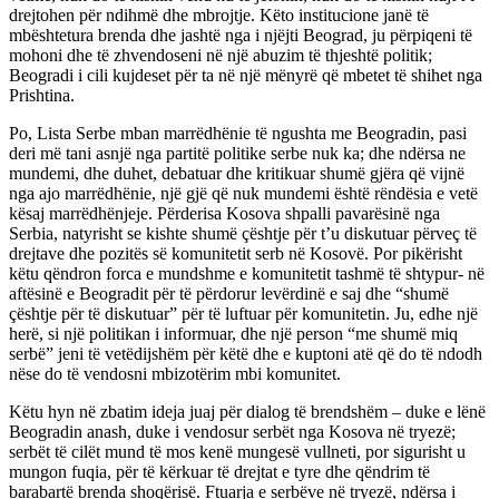
drejtohen për ndihmë dhe mbrojtje. Këto institucione janë të
mbështetura brenda dhe jashtë nga i njëjti Beograd, ju përpiqeni të
mohoni dhe të zhvendoseni në një abuzim të thjeshtë politik;
Beogradi i cili kujdeset për ta në një mënyrë që mbetet të shihet nga
Prishtina.
Po, Lista Serbe mban marrëdhënie të ngushta me Beogradin, pasi
deri më tani asnjë nga partitë politike serbe nuk ka; dhe ndërsa ne
mundemi, dhe duhet, debatuar dhe kritikuar shumë gjëra që vijnë
nga ajo marrëdhënie, një gjë që nuk mundemi është rëndësia e vetë
kësaj marrëdhënjeje. Përderisa Kosova shpalli pavarësinë nga
Serbia, natyrisht se kishte shumë çështje për t’u diskutuar përveç të
drejtave dhe pozitës së komunitetit serb në Kosovë. Por pikërisht
këtu qëndron forca e mundshme e komunitetit tashmë të shtypur- në
aftësinë e Beogradit për të përdorur levërdinë e saj dhe “shumë
çështje për të diskutuar” për të luftuar për komunitetin. Ju, edhe një
herë, si një politikan i informuar, dhe një person “me shumë miq
serbë” jeni të vetëdijshëm për këtë dhe e kuptoni atë që do të ndodh
nëse do të vendosni mbizotërim mbi komunitet.
Këtu hyn në zbatim ideja juaj për dialog të brendshëm – duke e lënë
Beogradin anash, duke i vendosur serbët nga Kosova në tryezë;
serbët të cilët mund të mos kenë mungesë vullneti, por sigurisht u
mungon fuqia, për të kërkuar të drejtat e tyre dhe qëndrim të
barabartë brenda shoqërisë. Ftuarja e serbëve në tryezë, ndërsa i