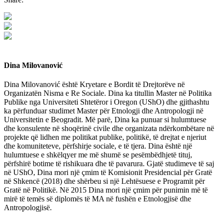
Dina Milovanović
Dina Milovanović është Kryetare e Bordit të Drejtorëve në
Organizatën Nisma e Re Sociale. Dina ka titullin Master në Politika
Publike nga Universiteti Shtetëror i Oregon (UShO) dhe gjithashtu
ka përfunduar studimet Master për Etnologji dhe Antropologji në
Universitetin e Beogradit. Më parë, Dina ka punuar si hulumtuese
dhe konsulente në shoqërinë civile dhe organizata ndërkombëtare në
projekte që lidhen me politikat publike, politikë, të drejtat e njeriut
dhe komuniteteve, përfshirje sociale, e të tjera. Dina është një
hulumtuese e shkëlqyer me më shumë se pesëmbëdhjetë tituj,
përfshirë botime të rishikuara dhe të pavarura. Gjatë studimeve të saj
në UShO, Dina mori një çmim të Komisionit Presidencial për Gratë
në Shkencë (2018) dhe shërbeu si një Lehtësuese e Programit për
Gratë në Politikë. Në 2015 Dina mori një çmim për punimin më të
mirë të temës së diplomës të MA në fushën e Etnologjisë dhe
Antropologjisë.