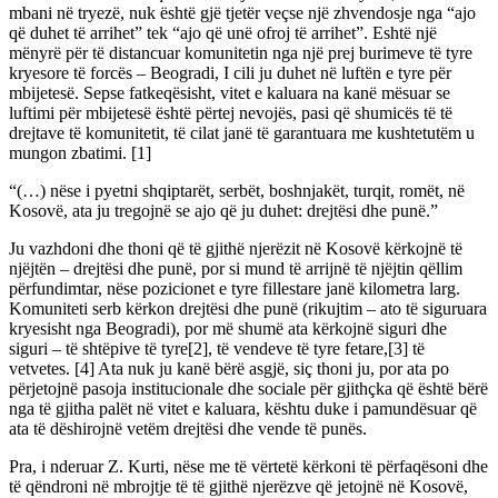
mbani në tryezë, nuk është gjë tjetër veçse një zhvendosje nga “ajo
që duhet të arrihet” tek “ajo që unë ofroj të arrihet”. Eshtë një
mënyrë për të distancuar komunitetin nga një prej burimeve të tyre
kryesore të forcës – Beogradi, I cili ju duhet në luftën e tyre për
mbijetesë. Sepse fatkeqësisht, vitet e kaluara na kanë mësuar se
luftimi për mbijetesë është përtej nevojës, pasi që shumicës të të
drejtave të komunitetit, të cilat janë të garantuara me kushtetutëm u
mungon zbatimi. [1]
“(…) nëse i pyetni shqiptarët, serbët, boshnjakët, turqit, romët, në
Kosovë, ata ju tregojnë se ajo që ju duhet: drejtësi dhe punë.”
Ju vazhdoni dhe thoni që të gjithë njerëzit në Kosovë kërkojnë të
njëjtën – drejtësi dhe punë, por si mund të arrijnë të njëjtin qëllim
përfundimtar, nëse pozicionet e tyre fillestare janë kilometra larg.
Komuniteti serb kërkon drejtësi dhe punë (rikujtim – ato të siguruara
kryesisht nga Beogradi), por më shumë ata kërkojnë siguri dhe
siguri – të shtëpive të tyre[2], të vendeve të tyre fetare,[3] të
vetvetes. [4] Ata nuk ju kanë bërë asgjë, siç thoni ju, por ata po
përjetojnë pasoja institucionale dhe sociale për gjithçka që është bërë
nga të gjitha palët në vitet e kaluara, kështu duke i pamundësuar që
ata të dëshirojnë vetëm drejtësi dhe vende të punës.
Pra, i nderuar Z. Kurti, nëse me të vërtetë kërkoni të përfaqësoni dhe
të qëndroni në mbrojtje të të gjithë njerëzve që jetojnë në Kosovë,