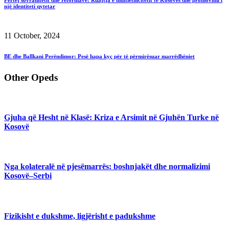
një identiteti qytetar
11 October, 2024
BE dhe Ballkani Perëndimor: Pesë hapa kyç për të përmirësuar marrëdhëniet
Other Opeds
Gjuha që Hesht në Klasë: Kriza e Arsimit në Gjuhën Turke në
Kosovë
Nga kolateralë në pjesëmarrës: boshnjakët dhe normalizimi
Kosovë–Serbi
Fizikisht e dukshme, ligjërisht e padukshme