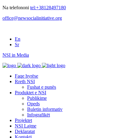
Na telefononi
tel:+38128497180
office@newsocialinitiative.org
En
Sr
NSI in Media
Faqe hyrëse
Rreth NSI
Fushat e punës
Produktet e NSI
Publikime
Opeds
Buletin informativ
Infografikët
Projektet
NSI Lajme
Deklaratat
Kontakti