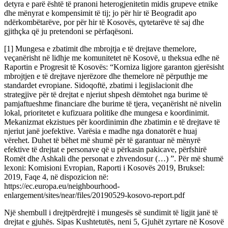
detyra e parë është të pranoni heterogjenitetin midis grupeve etnike
dhe mënyrat e kompensimit të tij; jo për hir të Beogradit apo
ndërkombëtarëve, por për hir të Kosovës, qytetarëve të saj dhe
gjithçka që ju pretendoni se përfaqësoni.
[1] Mungesa e zbatimit dhe mbrojtja e të drejtave themelore,
veçanërisht në lidhje me komunitetet në Kosovë, u theksua edhe në
Raportin e Progresit të Kosovës: “Korniza ligjore garanton gjerësisht
mbrojtjen e të drejtave njerëzore dhe themelore në përputhje me
standardet evropiane. Sidoqoftë, zbatimi i legjislacionit dhe
strategjive për të drejtat e njeriut shpesh dëmtohet nga burime të
pamjaftueshme financiare dhe burime të tjera, veçanërisht në nivelin
lokal, prioritetet e kufizuara politike dhe mungesa e koordinimit.
Mekanizmat ekzistues për koordinimin dhe zbatimin e të drejtave të
njeriut janë joefektive. Varësia e madhe nga donatorët e huaj
vërehet. Duhet të bëhet më shumë për të garantuar në mënyrë
efektive të drejtat e personave që u përkasin pakicave, përfshirë
Romët dhe Ashkali dhe personat e zhvendosur (…) ”. Për më shumë
lexoni: Komisioni Evropian, Raporti i Kosovës 2019, Bruksel:
2019, Faqe 4, në dispozicion në:
https://ec.europa.eu/neighbourhood-
enlargement/sites/near/files/20190529-kosovo-report.pdf
Një shembull i drejtpërdrejtë i mungesës së sundimit të ligjit janë të
drejtat e gjuhës. Sipas Kushtetutës, neni 5, Gjuhët zyrtare në Kosovë