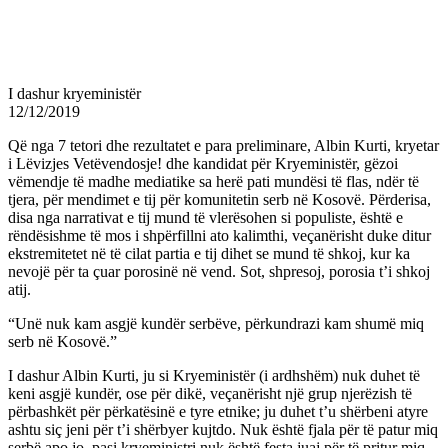
I dashur kryeministër
12/12/2019
Që nga 7 tetori dhe rezultatet e para preliminare, Albin Kurti, kryetar
i Lëvizjes Vetëvendosje! dhe kandidat për Kryeministër, gëzoi
vëmendje të madhe mediatike sa herë pati mundësi të flas, ndër të
tjera, për mendimet e tij për komunitetin serb në Kosovë. Përderisa,
disa nga narrativat e tij mund të vlerësohen si populiste, është e
rëndësishme të mos i shpërfillni ato kalimthi, veçanërisht duke ditur
ekstremitetet në të cilat partia e tij dihet se mund të shkoj, kur ka
nevojë për ta çuar porosinë në vend. Sot, shpresoj, porosia t’i shkoj
atij.
“Unë nuk kam asgjë kundër serbëve, përkundrazi kam shumë miq
serb në Kosovë.”
I dashur Albin Kurti, ju si Kryeministër (i ardhshëm) nuk duhet të
keni asgjë kundër, ose për dikë, veçanërisht një grup njerëzish të
përbashkët për përkatësinë e tyre etnike; ju duhet t’u shërbeni atyre
ashtu siç jeni për t’i shërbyer kujtdo. Nuk është fjala për të patur miq
serbë apo jo, pasi kryeministri nuk është festa juaj për të pritur miq,