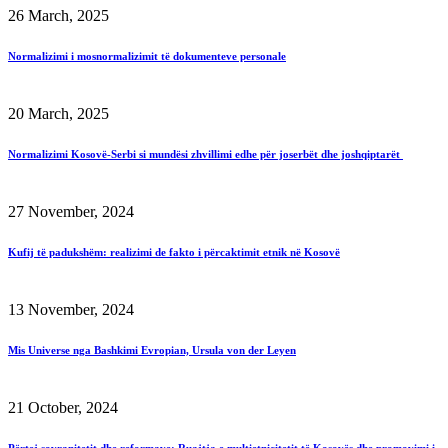
26 March, 2025
Normalizimi i mosnormalizimit të dokumenteve personale
20 March, 2025
Normalizimi Kosovë-Serbi si mundësi zhvillimi edhe për joserbët dhe joshqiptarët
27 November, 2024
Kufij të padukshëm: realizimi de fakto i përcaktimit etnik në Kosovë
13 November, 2024
Mis Universe nga Bashkimi Evropian, Ursula von der Leyen
21 October, 2024
Përtej sovranitetit dhe reformave: Ruajtja e multietnicitetit të Kosovës dhe promovimi i