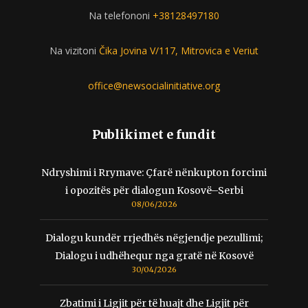
Na telefononi
+38128497180
Na vizitoni
Čika Jovina V/117, Mitrovica e Veriut
office@newsocialinitiative.org
Publikimet e fundit
Ndryshimi i Rrymave: Çfarë nënkupton forcimi
i opozitës për dialogun Kosovë–Serbi
08/06/2026
Dialogu kundër rrjedhës nëgjendje pezullimi;
Dialogu i udhëhequr nga gratë në Kosovë
30/04/2026
Zbatimi i Ligjit për të huajt dhe Ligjit për