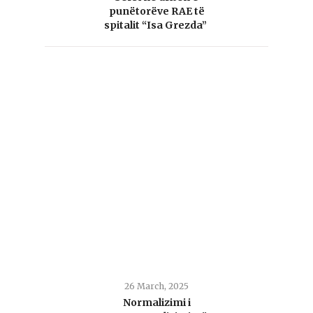
punëtorëve RAE të
spitalit “Isa Grezda”
26 March, 2025
Normalizimi i