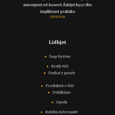
automjetet në Kosovë: Ështjet kyçe dhe
implikimet praktike
13/03/2026
Lidhjet
Faqe hyrëse
Rreth NSI
Fushat e punës
Produktet e NSI
Publikime
Opeds
Buletin informativ