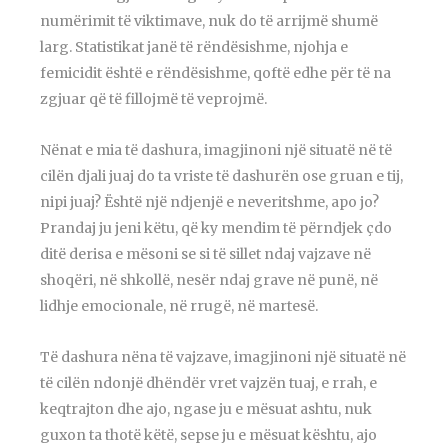
numërimit të viktimave, nuk do të arrijmë shumë
larg. Statistikat janë të rëndësishme, njohja e
femicidit është e rëndësishme, qoftë edhe për të na
zgjuar që të fillojmë të veprojmë.
Nënat e mia të dashura, imagjinoni një situatë në të
cilën djali juaj do ta vriste të dashurën ose gruan e tij,
nipi juaj? Është një ndjenjë e neveritshme, apo jo?
Prandaj ju jeni këtu, që ky mendim të përndjek çdo
ditë derisa e mësoni se si të sillet ndaj vajzave në
shoqëri, në shkollë, nesër ndaj grave në punë, në
lidhje emocionale, në rrugë, në martesë.
Të dashura nëna të vajzave, imagjinoni një situatë në
të cilën ndonjë dhëndër vret vajzën tuaj, e rrah, e
keqtrajton dhe ajo, ngase ju e mësuat ashtu, nuk
guxon ta thotë këtë, sepse ju e mësuat kështu, ajo