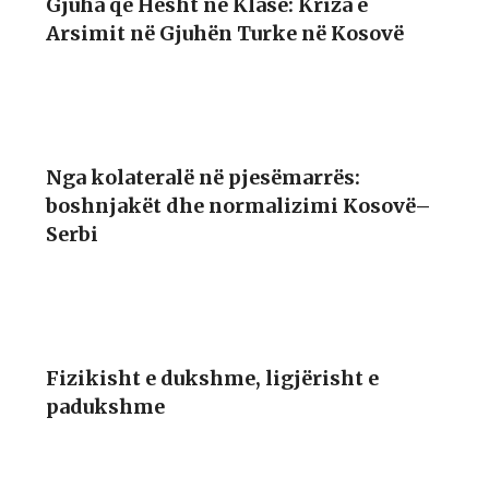
Gjuha që Hesht në Klasë: Kriza e
Arsimit në Gjuhën Turke në Kosovë
Nga kolateralë në pjesëmarrës:
boshnjakët dhe normalizimi Kosovë–
Serbi
Fizikisht e dukshme, ligjërisht e
padukshme