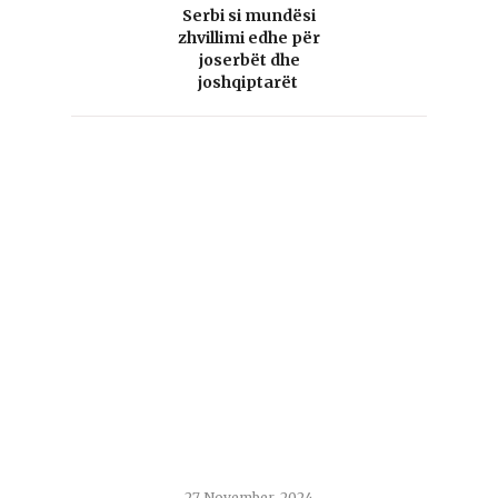
Serbi si mundësi
zhvillimi edhe për
joserbët dhe
joshqiptarët
27 November, 2024