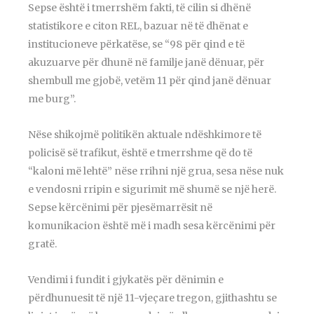
Sepse është i tmerrshëm fakti, të cilin si dhënë
statistikore e citon REL, bazuar në të dhënat e
institucioneve përkatëse, se “98 për qind e të
akuzuarve për dhunë në familje janë dënuar, për
shembull me gjobë, vetëm 11 për qind janë dënuar
me burg”.
Nëse shikojmë politikën aktuale ndëshkimore të
policisë së trafikut, është e tmerrshme që do të
“kaloni më lehtë” nëse rrihni një grua, sesa nëse nuk
e vendosni rripin e sigurimit më shumë se një herë.
Sepse kërcënimi për pjesëmarrësit në
komunikacion është më i madh sesa kërcënimi për
gratë.
Vendimi i fundit i gjykatës për dënimin e
përdhunuesit të një 11-vjeçare tregon, gjithashtu se