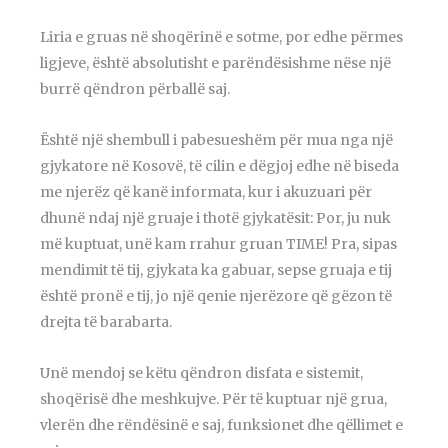
Liria e gruas në shoqërinë e sotme, por edhe përmes
ligjeve, është absolutisht e parëndësishme nëse një
burrë qëndron përballë saj.
Është një shembull i pabesueshëm për mua nga një
gjykatore në Kosovë, të cilin e dëgjoj edhe në biseda
me njerëz që kanë informata, kur i akuzuari për
dhunë ndaj një gruaje i thotë gjykatësit: Por, ju nuk
më kuptuat, unë kam rrahur gruan TIME! Pra, sipas
mendimit të tij, gjykata ka gabuar, sepse gruaja e tij
është pronë e tij, jo një qenie njerëzore që gëzon të
drejta të barabarta.
Unë mendoj se këtu qëndron disfata e sistemit,
shoqërisë dhe meshkujve. Për të kuptuar një grua,
vlerën dhe rëndësinë e saj, funksionet dhe qëllimet e