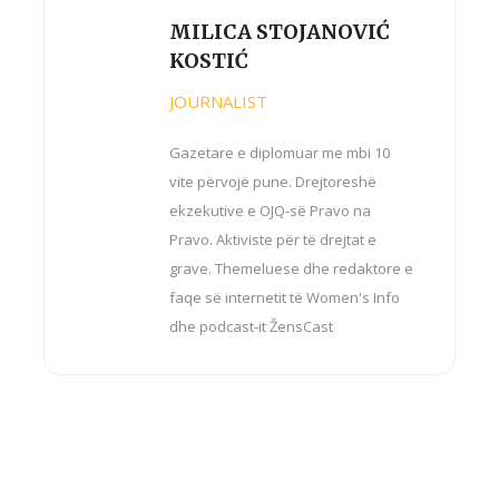
MILICA STOJANOVIĆ
KOSTIĆ
JOURNALIST
Gazetare e diplomuar me mbi 10
vite përvojë pune. Drejtoreshë
ekzekutive e OJQ-së Pravo na
Pravo. Aktiviste për të drejtat e
grave. Themeluese dhe redaktore e
faqe së internetit të Women's Info
dhe podcast-it ŽensCast