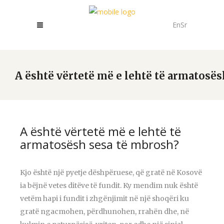
En
Sr
A është vërtetë më e lehtë të armatosës
A është vërtetë më e lehtë të
armatosësh sesa të mbrosh?
Kjo është një pyetje dëshpëruese, që gratë në Kosovë
ia bëjnë vetes ditëve të fundit. Ky mendim nuk është
vetëm hapi i fundit i zhgënjimit në një shoqëri ku
gratë ngacmohen, përdhunohen, rrahën dhe, në