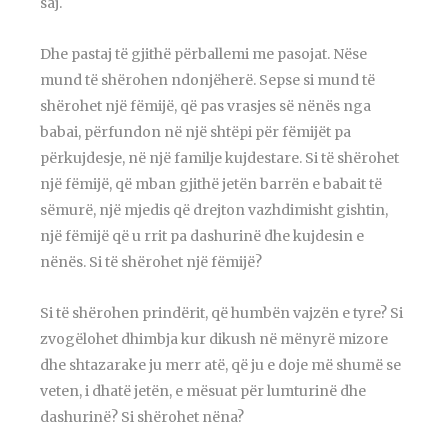
saj.
Dhe pastaj të gjithë përballemi me pasojat. Nëse
mund të shërohen ndonjëherë. Sepse si mund të
shërohet një fëmijë, që pas vrasjes së nënës nga
babai, përfundon në një shtëpi për fëmijët pa
përkujdesje, në një familje kujdestare. Si të shërohet
një fëmijë, që mban gjithë jetën barrën e babait të
sëmurë, një mjedis që drejton vazhdimisht gishtin,
një fëmijë që u rrit pa dashurinë dhe kujdesin e
nënës. Si të shërohet një fëmijë?
Si të shërohen prindërit, që humbën vajzën e tyre? Si
zvogëlohet dhimbja kur dikush në mënyrë mizore
dhe shtazarake ju merr atë, që ju e doje më shumë se
veten, i dhatë jetën, e mësuat për lumturinë dhe
dashurinë? Si shërohet nëna?