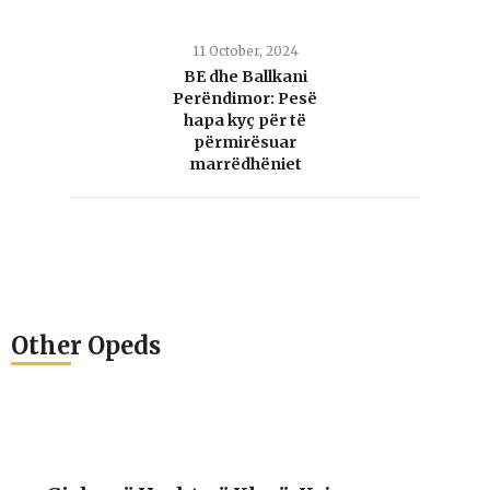
11 October, 2024
BE dhe Ballkani
Perëndimor: Pesë
hapa kyç për të
përmirësuar
marrëdhëniet
Other Opeds