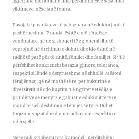
ligjet janë më humane ndaj përdhunuesve sesa ndaj
viktimave, nëse janë femra.
Pasojat e postulateve të pabazuara në edukim janë të
pashërueshme. Prandaj është e një rëndësie
vendimtare, që ne si shoqëri të zgjohemi dhe të
veprojmë në drejtimin e duhur, dhe kjo është në
radhë të parë për të rinjtë, fëmijët dhe familjet. Si? Të
përfshihet konkretisht barazia gjinore, toleranca,
respekti si lëndë e detyrueshme në shkollë. Mësoni
fëmijët tuaj, që në moshë të re, për bukurinë e
diversitetit në çdo kuptim. Të ngritët vetëdija e
prindërve se mënyra e gabuar e edukimit të tyre
mund të sjell dështimin e fëmijës së tyre. Duhet
fuqizuar vajzat dhe djemtë lidhur me respektin e
ndërsjellë.
Nëse nuk zgjohemi nga ky model i përditshëm i