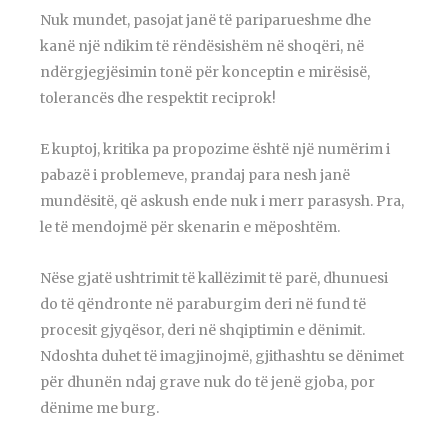
Nuk mundet, pasojat janë të pariparueshme dhe
kanë një ndikim të rëndësishëm në shoqëri, në
ndërgjegjësimin tonë për konceptin e mirësisë,
tolerancës dhe respektit reciprok!
E kuptoj, kritika pa propozime është një numërim i
pabazë i problemeve, prandaj para nesh janë
mundësitë, që askush ende nuk i merr parasysh. Pra,
le të mendojmë për skenarin e mëposhtëm.
Nëse gjatë ushtrimit të kallëzimit të parë, dhunuesi
do të qëndronte në paraburgim deri në fund të
procesit gjyqësor, deri në shqiptimin e dënimit.
Ndoshta duhet të imagjinojmë, gjithashtu se dënimet
për dhunën ndaj grave nuk do të jenë gjoba, por
dënime me burg.