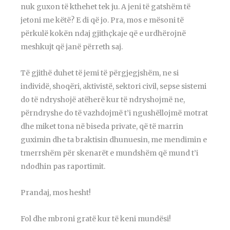
nuk guxon të kthehet tek ju. A jeni të gatshëm të
jetoni me këtë? E di që jo. Pra, mos e mësoni të
përkulë kokën ndaj gjithçkaje që e urdhërojnë
meshkujt që janë përreth saj.
Të gjithë duhet të jemi të përgjegjshëm, ne si
individë, shoqëri, aktivistë, sektori civil, sepse sistemi
do të ndryshojë atëherë kur të ndryshojmë ne,
përndryshe do të vazhdojmë t’i ngushëllojmë motrat
dhe miket tona në biseda private, që të marrin
guximin dhe ta braktisin dhunuesin, me mendimin e
tmerrshëm për skenarët e mundshëm që mund t’i
ndodhin pas raportimit.
Prandaj, mos hesht!
Fol dhe mbroni gratë kur të keni mundësi!