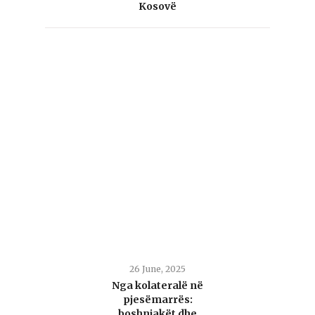
Kosovë
26 June, 2025
Nga kolateralë në
pjesëmarrës:
boshnjakët dhe