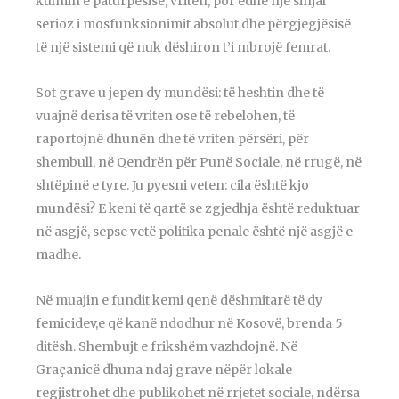
kulmin e paturpësisë, vriten, por edhe një sinjal
serioz i mosfunksionimit absolut dhe përgjegjësisë
të një sistemi që nuk dëshiron t’i mbrojë femrat.
Sot grave u jepen dy mundësi: të heshtin dhe të
vuajnë derisa të vriten ose të rebelohen, të
raportojnë dhunën dhe të vriten përsëri, për
shembull, në Qendrën për Punë Sociale, në rrugë, në
shtëpinë e tyre. Ju pyesni veten: cila është kjo
mundësi? E keni të qartë se zgjedhja është reduktuar
në asgjë, sepse vetë politika penale është një asgjë e
madhe.
Në muajin e fundit kemi qenë dëshmitarë të dy
femicidev,e që kanë ndodhur në Kosovë, brenda 5
ditësh. Shembujt e frikshëm vazhdojnë. Në
Graçanicë dhuna ndaj grave nëpër lokale
regjistrohet dhe publikohet në rrjetet sociale, ndërsa