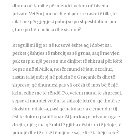
dhuna në familje përmendet vetëm në biseda
private. Vetëm jam në dijeni për tre raste të tilla, të
cilat me përgjegjësi pohoj se po shpeshtohen, por
çfarë po bën policia dhe sistemi?
Rregullimi ligjor në Kosovë është aq i dobët sa i
përket çështjes së mbrojtjes së gruas, saqë më vjen
pak turp si një person me dinjitet të shkruaj për këtë.
Sepse unë si Milica, nesër mund të jam e rrahur,
rastin ta lajmëroj në policinë e Graçanicës dhe të
shpresoj që dhunuesi pas 48 orësh të mos bëjë një
krim edhe më të rëndë. Po, vetëm mund të shpresoj,
sepse ai mundet vetëm ta shikojë letrën, që thotë se
ekziston ndalesa, pasi që hakmarrja e çmendur tij
është duke u planifikuar. Si jam kaq e privuar nga e
drejta, një grua që mbi të gjitha dëshiron të jetojë, të
punojë dhe të rrisë fëmijën e saj, e lirë ta bëjë këtë?