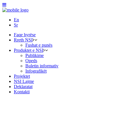
En
Sr
Faqe hyrëse
Rreth NSI
Fushat e punës
Produktet e NSI
Publikime
Opeds
Buletin informativ
Infografikët
Projektet
NSI Lajme
Deklaratat
Kontakti