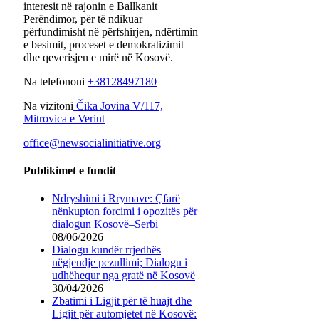
interesit në rajonin e Ballkanit
Perëndimor, për të ndikuar
përfundimisht në përfshirjen, ndërtimin
e besimit, proceset e demokratizimit
dhe qeverisjen e mirë në Kosovë.
Na telefononi
+38128497180
Na vizitoni
Čika Jovina V/117,
Mitrovica e Veriut
office@newsocialinitiative.org
Publikimet e fundit
Ndryshimi i Rrymave: Çfarë
nënkupton forcimi i opozitës për
dialogun Kosovë–Serbi
08/06/2026
Dialogu kundër rrjedhës
nëgjendje pezullimi; Dialogu i
udhëhequr nga gratë në Kosovë
30/04/2026
Zbatimi i Ligjit për të huajt dhe
Ligjit për automjetet në Kosovë: