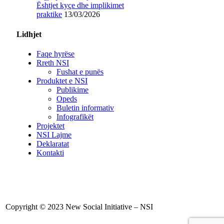
Ështjet kyçe dhe implikimet
praktike
13/03/2026
Lidhjet
Faqe hyrëse
Rreth NSI
Fushat e punës
Produktet e NSI
Publikime
Opeds
Buletin informativ
Infografikët
Projektet
NSI Lajme
Deklaratat
Kontakti
Copyright © 2023 New Social Initiative – NSI