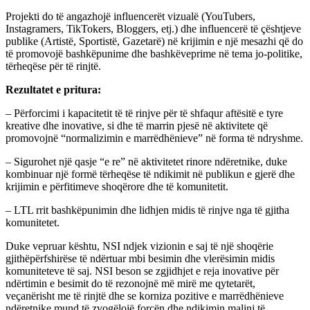
Projekti do të angazhojë influencerët vizualë (YouTubers,
Instagramers, TikTokers, Bloggers, etj.) dhe influencerë të çështjeve
publike (Artistë, Sportistë, Gazetarë) në krijimin e një mesazhi që do
të promovojë bashkëpunime dhe bashkëveprime në tema jo-politike,
tërheqëse për të rinjtë.
Rezultatet e pritura:
– Përforcimi i kapacitetit të të rinjve për të shfaqur aftësitë e tyre
kreative dhe inovative, si dhe të marrin pjesë në aktivitete që
promovojnë “normalizimin e marrëdhënieve” në forma të ndryshme.
– Sigurohet një qasje “e re” në aktivitetet rinore ndëretnike, duke
kombinuar një formë tërheqëse të ndikimit në publikun e gjerë dhe
krijimin e përfitimeve shoqërore dhe të komunitetit.
– LTL rrit bashkëpunimin dhe lidhjen midis të rinjve nga të gjitha
komunitetet.
Duke vepruar kështu, NSI ndjek vizionin e saj të një shoqërie
gjithëpërfshirëse të ndërtuar mbi besimin dhe vlerësimin midis
komuniteteve të saj. NSI beson se zgjidhjet e reja inovative për
ndërtimin e besimit do të rezonojnë më mirë me qytetarët,
veçanërisht me të rinjtë dhe se korniza pozitive e marrëdhënieve
ndëretnike mund të zvogëlojë forcën dhe ndikimin malinj të