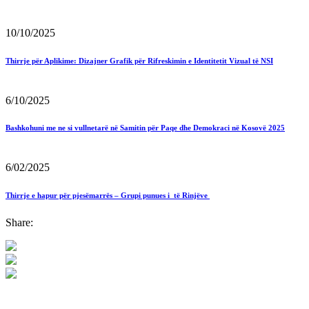
10/10/2025
Thirrje për Aplikime: Dizajner Grafik për Rifreskimin e Identitetit Vizual të NSI
6/10/2025
Bashkohuni me ne si vullnetarë në Samitin për Paqe dhe Demokraci në Kosovë 2025
6/02/2025
Thirrje e hapur për pjesëmarrës – Grupi punues i të Rinjëve
Share: