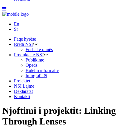
En
Sr
Faqe hyrëse
Rreth NSI
Fushat e punës
Produktet e NSI
Publikime
Opeds
Buletin informativ
Infografikët
Projektet
NSI Lajme
Deklaratat
Kontakti
Njoftimi i projektit: Linking
Through Lenses