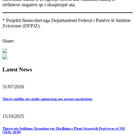
rrëfimeve negative qe i shoqërojnë ata.
* Projekti financohet nga Departamenti Federal i Punëve të Jashtme
Zvicerane (DFPJZ).
Share:
Latest News
31/07/2026
Thirrje publike për studio animacioni apo agjenci marketingu
15/10/2025
Thirrje për Aplikime: Konsulent për Zhvillimin e Planit Strategjik Pesëvjeçar të NSI
(2026–2030)