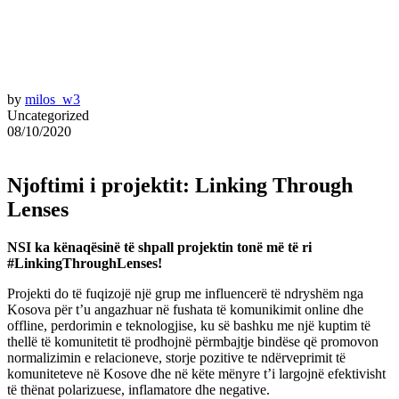
by
milos_w3
Uncategorized
08/10/2020
Njoftimi i projektit: Linking Through
Lenses
NSI ka kënaqësinë të shpall projektin tonë më të ri
#LinkingThroughLenses!
Projekti do të fuqizojë një grup me influencerë të ndryshëm nga
Kosova për t’u angazhuar në fushata të komunikimit online dhe
offline, perdorimin e teknologjise, ku së bashku me një kuptim të
thellë të komunitetit të prodhojnë përmbajtje bindëse që promovon
normalizimin e relacioneve, storje pozitive te ndërveprimit të
komuniteteve në Kosove dhe në këte mënyre t’i largojnë efektivisht
të thënat polarizuese, inflamatore dhe negative.