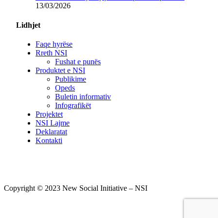
13/03/2026
Lidhjet
Faqe hyrëse
Rreth NSI
Fushat e punës
Produktet e NSI
Publikime
Opeds
Buletin informativ
Infografikët
Projektet
NSI Lajme
Deklaratat
Kontakti
Copyright © 2023 New Social Initiative – NSI