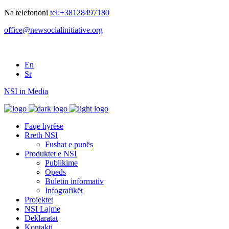
Na telefononi
tel:+38128497180
office@newsocialinitiative.org
En
Sr
NSI in Media
Faqe hyrëse
Rreth NSI
Fushat e punës
Produktet e NSI
Publikime
Opeds
Buletin informativ
Infografikët
Projektet
NSI Lajme
Deklaratat
Kontakti