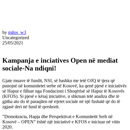
by
milos_w3
Uncategorized
25/05/2021
Kampanja e inciatives Open në mediat
sociale-Na ndiqni!
Gjate muave të fundit, NSI, së bashku me tetë OJQ të tjera që
punojnë në komunitetet serbe në Kosovë, ka qenë pjesë e iniciativës
së Hapur e filluar nga Fondacioni i Shoqërisë së Hapur të Kosovës
(KFOS). Si pjesë e kësaj iniciative, u shkruan tetë analiza dhe të
gjitha ato do të paraqiten në rrjetet sociale në një fushatë që do të
zgjasë deri në fund të qershorit.
”Demokracia, Hapja dhe Perspektivat e Komunitetit Serb në
Kosovë – OPEN” është një iniciativë e KFOS e iniciuar në vitin
2020.