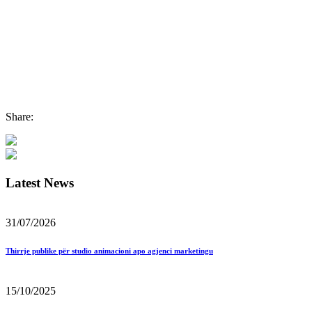
Share:
Latest News
31/07/2026
Thirrje publike për studio animacioni apo agjenci marketingu
15/10/2025