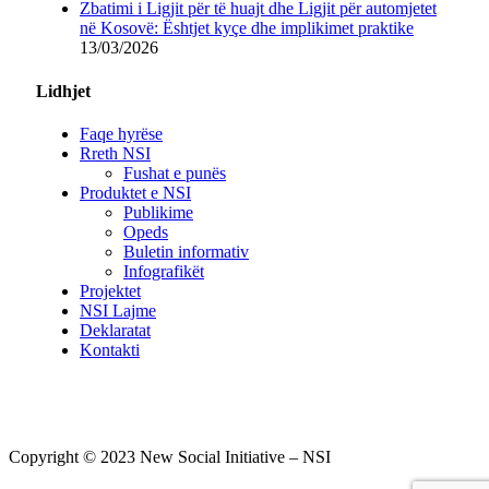
Zbatimi i Ligjit për të huajt dhe Ligjit për automjetet
në Kosovë: Ështjet kyçe dhe implikimet praktike
13/03/2026
Lidhjet
Faqe hyrëse
Rreth NSI
Fushat e punës
Produktet e NSI
Publikime
Opeds
Buletin informativ
Infografikët
Projektet
NSI Lajme
Deklaratat
Kontakti
Copyright © 2023 New Social Initiative – NSI