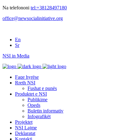
Na telefononi
tel:+38128497180
office@newsocialinitiative.org
En
Sr
NSI in Media
Faqe hyrëse
Rreth NSI
Fushat e punës
Produktet e NSI
Publikime
Opeds
Buletin informativ
Infografikët
Projektet
NSI Lajme
Deklaratat
Kontakti