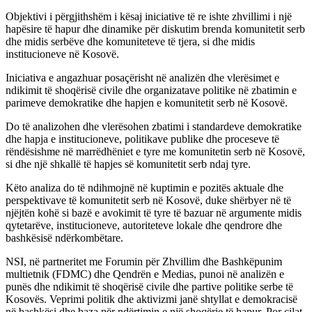
Objektivi i përgjithshëm i kësaj iniciative të re ishte zhvillimi i një
hapësire të hapur dhe dinamike për diskutim brenda komunitetit serb
dhe midis serbëve dhe komuniteteve të tjera, si dhe midis
institucioneve në Kosovë.
Iniciativa e angazhuar posaçërisht në analizën dhe vlerësimet e
ndikimit të shoqërisë civile dhe organizatave politike në zbatimin e
parimeve demokratike dhe hapjen e komunitetit serb në Kosovë.
Do të analizohen dhe vlerësohen zbatimi i standardeve demokratike
dhe hapja e institucioneve, politikave publike dhe proceseve të
rëndësishme në marrëdhëniet e tyre me komunitetin serb në Kosovë,
si dhe një shkallë të hapjes së komunitetit serb ndaj tyre.
Këto analiza do të ndihmojnë në kuptimin e pozitës aktuale dhe
perspektivave të komunitetit serb në Kosovë, duke shërbyer në të
njëjtën kohë si bazë e avokimit të tyre të bazuar në argumente midis
qytetarëve, institucioneve, autoriteteve lokale dhe qendrore dhe
bashkësisë ndërkombëtare.
NSI, në partneritet me Forumin për Zhvillim dhe Bashkëpunim
multietnik (FDMC) dhe Qendrën e Medias, punoi në analizën e
punës dhe ndikimit të shoqërisë civile dhe partive politike serbe të
Kosovës. Veprimi politik dhe aktivizmi janë shtyllat e demokracisë
në bashkësi dhe baza për ndërtimin e një shoqërie të hapur. Por cilat