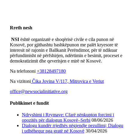
Rreth nesh
NSI
është organizatë e shoqërisë civile e cila punon në
Kosovë, por gjithashtu bashkëpunon me palët kryesore të
interesit në rajonin e Ballkanit Perëndimor, për të ndikuar
përfundimisht në përfshirjen, ndërtimin e besimit, proceset e
demokratizimit dhe qeverisjen e mirë në Kosovë.
Na telefononi
+38128497180
Na vizitoni
Čika Jovina V/117, Mitrovica e Veriut
office@newsocialinitiative.org
Publikimet e fundit
Ndryshimi i Rrymave: Çfarë nënkupton forcimi i
opozitës për dialogun Kosovë–Serbi
08/06/2026
Dialogu kundër rrjedhës nëgjendje pezullimi; Dialogu
i udhëhequr nga gratë në Kosovë
30/04/2026