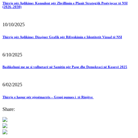
Thirrje për Aplikime: Konsulent për Zhvillimin e Planit Strategjik Pesëvjeçar të NSI
(2026–2030)
10/10/2025
Thirrje për Aplikime: Dizajner Grafik për Rifreskimin e Identitetit Vizual të NSI
6/10/2025
Bashkohuni me ne si vullnetarë në Samitin për Paqe dhe Demokraci në Kosovë 2025
6/02/2025
Thirrje e hapur për pjesëmarrës – Grupi punues i të Rinjëve
Share: