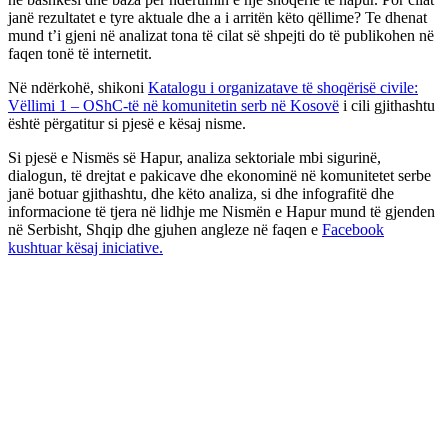
janë rezultatet e tyre aktuale dhe a i arritën këto qëllime? Te dhenat
mund t’i gjeni në analizat tona të cilat së shpejti do të publikohen në
faqen tonë të internetit.
Në ndërkohë, shikoni
Katalogu i organizatave të shoqërisë civile:
Vëllimi 1 – OShC-të në komunitetin serb në Kosovë
i cili gjithashtu
është përgatitur si pjesë e kësaj nisme.
Si pjesë e Nismës së Hapur, analiza sektoriale mbi sigurinë,
dialogun, të drejtat e pakicave dhe ekonominë në komunitetet serbe
janë botuar gjithashtu, dhe këto analiza, si dhe infografitë dhe
informacione të tjera në lidhje me Nismën e Hapur mund të gjenden
në Serbisht, Shqip dhe gjuhen angleze në faqen e
Facebook
kushtuar kësaj iniciative.