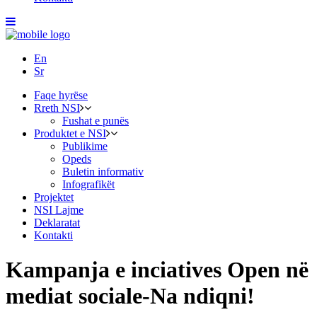
En
Sr
Faqe hyrëse
Rreth NSI
Fushat e punës
Produktet e NSI
Publikime
Opeds
Buletin informativ
Infografikët
Projektet
NSI Lajme
Deklaratat
Kontakti
Kampanja e inciatives Open në
mediat sociale-Na ndiqni!