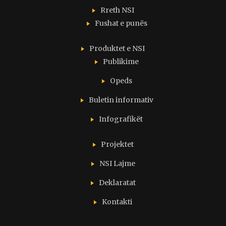
Rreth NSI
Fushat e punës
Produktet e NSI
Publikime
Opeds
Buletin informativ
Infografikët
Projektet
NSI Lajme
Deklaratat
Kontakti