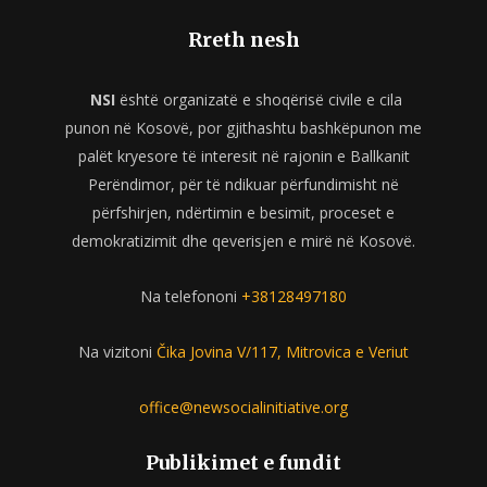
Rreth nesh
NSI
është organizatë e shoqërisë civile e cila
punon në Kosovë, por gjithashtu bashkëpunon me
palët kryesore të interesit në rajonin e Ballkanit
Perëndimor, për të ndikuar përfundimisht në
përfshirjen, ndërtimin e besimit, proceset e
demokratizimit dhe qeverisjen e mirë në Kosovë.
Na telefononi
+38128497180
Na vizitoni
Čika Jovina V/117, Mitrovica e Veriut
office@newsocialinitiative.org
Publikimet e fundit