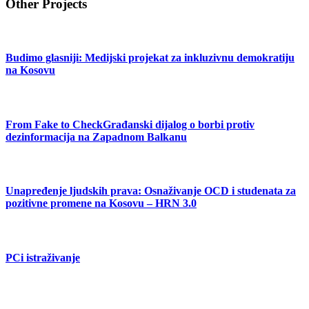
Other Projects
Budimo glasniji: Medijski projekat za inkluzivnu demokratiju
na Kosovu
From Fake to CheckGrađanski dijalog o borbi protiv
dezinformacija na Zapadnom Balkanu
Unapređenje ljudskih prava: Osnaživanje OCD i studenata za
pozitivne promene na Kosovu – HRN 3.0
PCi istraživanje