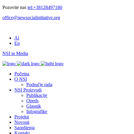
Pozovite nas
tel:+38128497180
office@newsocialinitiative.org
Al
En
NSI in Media
Početna
O NSI
Područje rada
NSI Proizvodi
Publikacije
Opeds
Glasnik
Infografike
Projekti
Novosti
Saopštenja
Kontakt