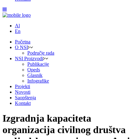
Al
En
Početna
O NSI
Područje rada
NSI Proizvodi
Publikacije
Opeds
Glasnik
Infografike
Projekti
Novosti
Saopštenja
Kontakt
Izgradnja kapaciteta
organizacija civilnog društva