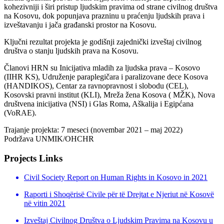
kohezivniji i širi pristup ljudskim pravima od strane civilnog društva
na Kosovu, dok popunjava prazninu u praćenju ljudskih prava i
izveštavanju i jača građanski prostor na Kosovu.
Ključni rezultat projekta je godišnji zajednički izveštaj civilnog
društva o stanju ljudskih prava na Kosovu.
Članovi HRN su Inicijativa mladih za ljudska prava – Kosovo
(IIHR KS), Udruženje paraplegičara i paralizovane dece Kosova
(HANDIKOS), Centar za ravnopravnost i slobodu (CEL),
Kosovski pravni institut (KLI), Mreža žena Kosova ( MŽK), Nova
društvena inicijativa (NSI) i Glas Roma, Aškalija i Egipćana
(VoRAE).
Trajanje projekta: 7 meseci (novembar 2021 – maj 2022)
Podržava UNMIK/OHCHR
Projects Links
Civil Society Report on Human Rights in Kosovo in 2021
Raporti i Shoqërisë Civile për të Drejtat e Njeriut në Kosovë
në vitin 2021
Izveštaj Civilnog Društva o Ljudskim Pravima na Kosovu u