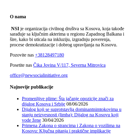
O nama
NSI
je organizacija civilnog društva sa Kosova, koja takođe
sarađuje sa ključnim akterima u regionu Zapadnog Balkana i
šire, kako bi uticala na inkluziju, izgradnju poverenja,
procese demokratizacije i dobrog upravljanja na Kosovu.
Pozovite nas
+38128497180
Posetite nas
Čika Jovina V/117, Severna Mitrovica
office@newsocialinitiative.org
Najnovije publikacije
Promenljive plime: Šta jačanje opozicije znači za
dijalog Kosova i Srbije
08/06/2026
Dijalog koji se suprotstavlja dominantnimtokovima u
stanju neizvesnosti (limba): Dijalog na Kosovu koji
vode žene
30/04/2026
Primena Zakona o strancima i Zakona o vozilima na
Kosovu: Ključna pitanja i praktične implikacije