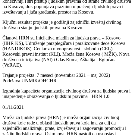
kohezivniji i širi pristup ljudskim pravima od strane civilnog društva
na Kosovu, dok popunjava prazninu u praćenju ljudskih prava i
izveštavanju i jača građanski prostor na Kosovu.
Ključni rezultat projekta je godišnji zajednički izveštaj civilnog
društva o stanju ljudskih prava na Kosovu.
Članovi HRN su Inicijativa mladih za ljudska prava – Kosovo
(IIHR KS), Udruženje paraplegičara i paralizovane dece Kosova
(HANDIKOS), Centar za ravnopravnost i slobodu (CEL),
Kosovski pravni institut (KLI), Mreža žena Kosova ( MŽK), Nova
društvena inicijativa (NSI) i Glas Roma, Aškalija i Egipćana
(VoRAE).
Trajanje projekta: 7 meseci (novembar 2021 – maj 2022)
Podržava UNMIK/OHCHR
Izgradnja kapaciteta organizacija civilnog društva za ljudska prava i
unapređenje obrazovanja o ljudskim pravima - HRN 1.0
01/11/2021
Mreža za ljudska prava (HRN) je mreža organizacija civilnog
društva koje rade u oblasti ljudskih prava koja ima za cilj da
zajednički analiziraju, prate, izvještavaju i zagovaraju promociju i
zaštitu ljudskih prava. Osim toga, HRN nastoji da uspostavi