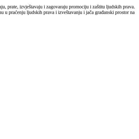
u, prate, izvještavaju i zagovaraju promociju i zaštitu ljudskih prava.
u praćenju ljudskih prava i izveštavanju i jača građanski prostor na