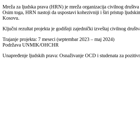
Mreža za ljudska prava (HRN) je mreža organizacija civilnog društva koj
Osim toga, HRN nastoji da uspostavi kohezivniji i širi pristup ljudsk
Kosovu.
Ključni rezultat projekta je godišnji zajednički izveštaj civilnog druš
Trajanje projekta: 7 meseci (septembar 2023 – maj 2024)
Podržava UNMIK/OHCHR
Unapređenje ljudskih prava: Osnaživanje OCD i studenata za pozit