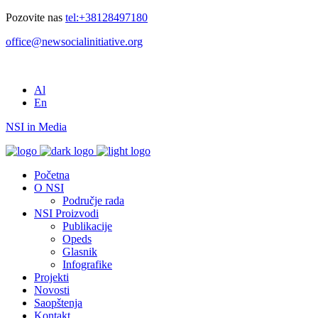
Pozovite nas
tel:+38128497180
office@newsocialinitiative.org
Al
En
NSI in Media
Početna
O NSI
Područje rada
NSI Proizvodi
Publikacije
Opeds
Glasnik
Infografike
Projekti
Novosti
Saopštenja
Kontakt