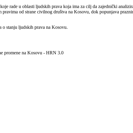
e rade u oblasti ljudskih prava koja ima za cilj da zajednički analiziraj
im pravima od strane civilnog društva na Kosovu, dok popunjava prazninu 
tva o stanju ljudskih prava na Kosovu.
ivne promene na Kosovu - HRN 3.0