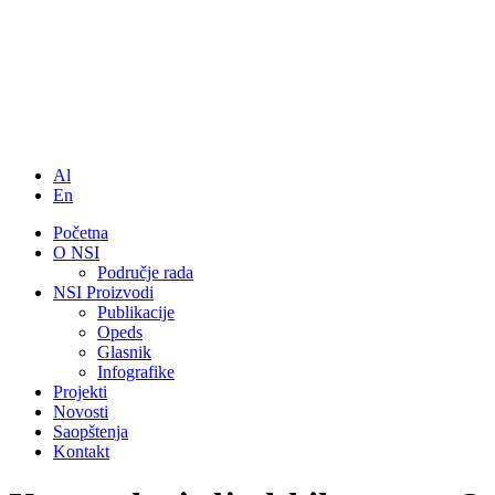
Al
En
Početna
O NSI
Područje rada
NSI Proizvodi
Publikacije
Opeds
Glasnik
Infografike
Projekti
Novosti
Saopštenja
Kontakt