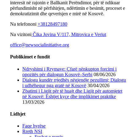
interesit në rajonin e Ballkanit Perëndimor, për të ndikuar
përfundimisht në përfshirjen, ndërtimin e besimit, proceset e
demokratizimit dhe qeverisjen e mirë në Kosovë.
Na telefononi
+38128497180
Na vizitoni
Čika Jovina V/117, Mitrovica e Veriut
office@newsocialinitiative.org
Publikimet e fundit
Ndryshimi i Rrymave: Çfarë nënkupton forcimi i
opozitës për dialogun Kosovë–Serbi
08/06/2026
Dialogu kundër rrjedhës nëgjendje pezullimi; Dialogu
i udhëhequr nga gratë në Kosovë
30/04/2026
Zbatimi i Ligjit për të huajt dhe Ligjit për automjetet
në Kosovë: Ështjet kyçe dhe implikimet praktike
13/03/2026
Lidhjet
Faqe hyrëse
Rreth NSI
Fushat e punës