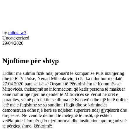
by
milos_w3
Uncategorized
29/04/2020
Njoftime për shtyp
Lidhur me sulmin fizik ndaj pronarit të kompanisë Puls inzinjering
dhe të RTV Pulse, Nenad Millenkoviq, i cila ka ndodhur me datë
27.04.2020 para selisë së Organit të Përkohshëm të Komunës së
Mitrovicës, theksojmë se informacioni që katër persona të maskuar
kanë rrahur një njeri në qendër të Mitrovicës së Veriut në orët e
paradites, vë në pah faktin se dhuna në Kosovë edhe një herë doli të
jetë më e fuqishme se sa sundimi i ligjit dhe se kriminelët
demonstruan edhe një herë se ndjehen superiorë ndaj gjyqësorit dhe
drejtësisë. Ne vend te dënimit të mëtejmë të rastit, që është i
vetëkuptueshëm për çdo njeri normal dhe institucion apo organizatë
të përgjegjshme, kërkojmë: