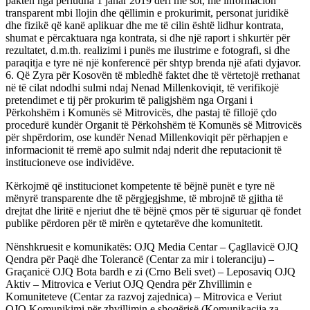
paktën nga periudha 1 janar 2019 deri më sot, me informacion
transparent mbi llojin dhe qëllimin e prokurimit, personat juridikë
dhe fizikë që kanë aplikuar dhe me të cilin është lidhur kontrata,
shumat e përcaktuara nga kontrata, si dhe një raport i shkurtër për
rezultatet, d.m.th. realizimi i punës me ilustrime e fotografi, si dhe
paraqitja e tyre në një konferencë për shtyp brenda një afati dyjavor.
6. Që Zyra për Kosovën të mbledhë faktet dhe të vërtetojë rrethanat
në të cilat ndodhi sulmi ndaj Nenad Millenkoviqit, të verifikojë
pretendimet e tij për prokurim të paligjshëm nga Organi i
Përkohshëm i Komunës së Mitrovicës, dhe pastaj të fillojë çdo
procedurë kundër Organit të Përkohshëm të Komunës së Mitrovicës
për shpërdorim, ose kundër Nenad Millenkoviqit për përhapjen e
informacionit të rremë apo sulmit ndaj nderit dhe reputacionit të
institucioneve ose individëve.
Kërkojmë që institucionet kompetente të bëjnë punët e tyre në
mënyrë transparente dhe të përgjegjshme, të mbrojnë të gjitha të
drejtat dhe liritë e njeriut dhe të bëjnë çmos për të siguruar që fondet
publike përdoren për të mirën e qytetarëve dhe komunitetit.
Nënshkruesit e komunikatës: OJQ Media Centar – Çagllavicë OJQ
Qendra për Paqë dhe Tolerancë (Centar za mir i toleranciju) –
Graçanicë OJQ Bota bardh e zi (Crno Beli svet) – Leposaviq OJQ
Aktiv – Mitrovica e Veriut OJQ Qendra për Zhvillimin e
Komuniteteve (Centar za razvoj zajednica) – Mitrovica e Veriut
OJQ Komunikimi për zhvillimin e shoqërisë (Komunikacija za