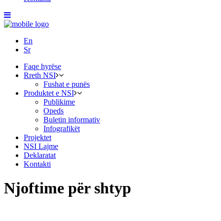
En
Sr
Faqe hyrëse
Rreth NSI
Fushat e punës
Produktet e NSI
Publikime
Opeds
Buletin informativ
Infografikët
Projektet
NSI Lajme
Deklaratat
Kontakti
Njoftime për shtyp