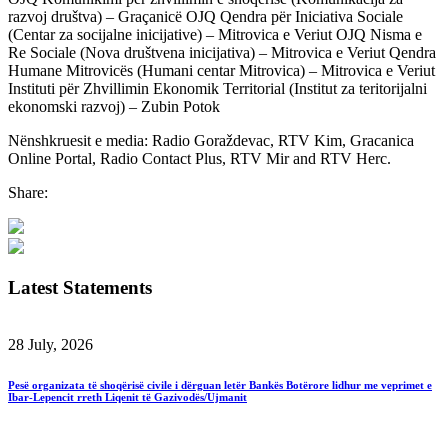
razvoj društva) – Graçanicë OJQ Qendra për Iniciativa Sociale
(Centar za socijalne inicijative) – Mitrovica e Veriut OJQ Nisma e
Re Sociale (Nova društvena inicijativa) – Mitrovica e Veriut Qendra
Humane Mitrovicës (Humani centar Mitrovica) – Mitrovica e Veriut
Instituti për Zhvillimin Ekonomik Territorial (Institut za teritorijalni
ekonomski razvoj) – Zubin Potok
Nënshkruesit e media: Radio Goraždevac, RTV Kim, Gracanica
Online Portal, Radio Contact Plus, RTV Mir and RTV Herc.
Share:
Latest Statements
28 July, 2026
Pesë organizata të shoqërisë civile i dërguan letër Bankës Botërore lidhur me veprimet e
Ibar-Lepencit rreth Liqenit të Gazivodës/Ujmanit