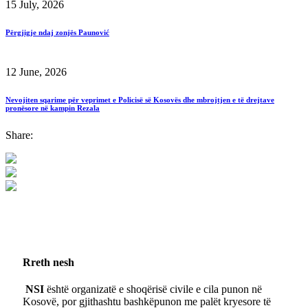
15 July, 2026
Përgjigje ndaj zonjës Paunović
12 June, 2026
Nevojiten sqarime për veprimet e Policisë së Kosovës dhe mbrojtjen e të drejtave
pronësore në kampin Rezala
Share:
Rreth nesh
NSI
është organizatë e shoqërisë civile e cila punon në
Kosovë, por gjithashtu bashkëpunon me palët kryesore të