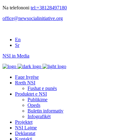
Na telefononi
tel:+38128497180
office@newsocialinitiative.org
En
Sr
NSI in Media
Faqe hyrëse
Rreth NSI
Fushat e punës
Produktet e NSI
Publikime
Opeds
Buletin informativ
Infografikët
Projektet
NSI Lajme
Deklaratat
Kontakti