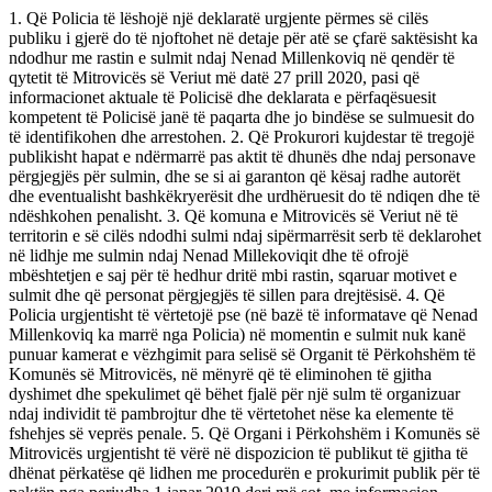
1. Që Policia të lëshojë një deklaratë urgjente përmes së cilës
publiku i gjerë do të njoftohet në detaje për atë se çfarë saktësisht ka
ndodhur me rastin e sulmit ndaj Nenad Millenkoviq në qendër të
qytetit të Mitrovicës së Veriut më datë 27 prill 2020, pasi që
informacionet aktuale të Policisë dhe deklarata e përfaqësuesit
kompetent të Policisë janë të paqarta dhe jo bindëse se sulmuesit do
të identifikohen dhe arrestohen. 2. Që Prokurori kujdestar të tregojë
publikisht hapat e ndërmarrë pas aktit të dhunës dhe ndaj personave
përgjegjës për sulmin, dhe se si ai garanton që kësaj radhe autorët
dhe eventualisht bashkëkryerësit dhe urdhëruesit do të ndiqen dhe të
ndëshkohen penalisht. 3. Që komuna e Mitrovicës së Veriut në të
territorin e së cilës ndodhi sulmi ndaj sipërmarrësit serb të deklarohet
në lidhje me sulmin ndaj Nenad Millekoviqit dhe të ofrojë
mbështetjen e saj për të hedhur dritë mbi rastin, sqaruar motivet e
sulmit dhe që personat përgjegjës të sillen para drejtësisë. 4. Që
Policia urgjentisht të vërtetojë pse (në bazë të informatave që Nenad
Millenkoviq ka marrë nga Policia) në momentin e sulmit nuk kanë
punuar kamerat e vëzhgimit para selisë së Organit të Përkohshëm të
Komunës së Mitrovicës, në mënyrë që të eliminohen të gjitha
dyshimet dhe spekulimet që bëhet fjalë për një sulm të organizuar
ndaj individit të pambrojtur dhe të vërtetohet nëse ka elemente të
fshehjes së veprës penale. 5. Që Organi i Përkohshëm i Komunës së
Mitrovicës urgjentisht të vërë në dispozicion të publikut të gjitha të
dhënat përkatëse që lidhen me procedurën e prokurimit publik për të