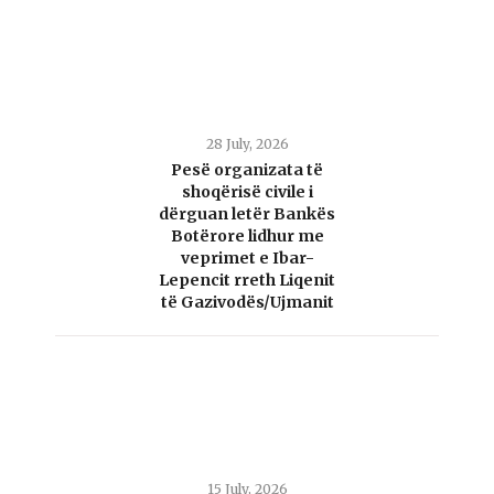
28 July, 2026
Pesë organizata të
shoqërisë civile i
dërguan letër Bankës
Botërore lidhur me
veprimet e Ibar-
Lepencit rreth Liqenit
të Gazivodës/Ujmanit
15 July, 2026