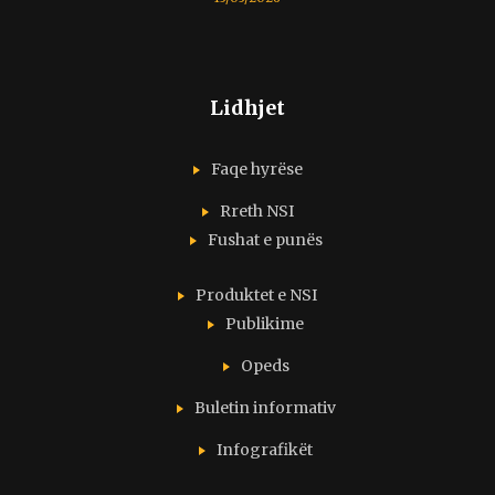
Lidhjet
Faqe hyrëse
Rreth NSI
Fushat e punës
Produktet e NSI
Publikime
Opeds
Buletin informativ
Infografikët