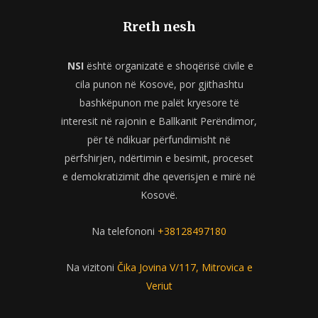
Rreth nesh
NSI
është organizatë e shoqërisë civile e
cila punon në Kosovë, por gjithashtu
bashkëpunon me palët kryesore të
interesit në rajonin e Ballkanit Perëndimor,
për të ndikuar përfundimisht në
përfshirjen, ndërtimin e besimit, proceset
e demokratizimit dhe qeverisjen e mirë në
Kosovë.
Na telefononi
+38128497180
Na vizitoni
Čika Jovina V/117, Mitrovica e
Veriut