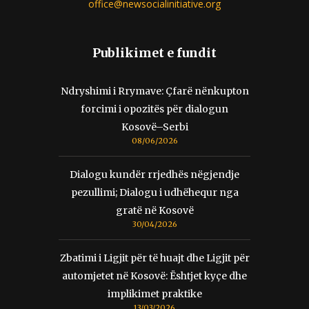
office@newsocialinitiative.org
Publikimet e fundit
Ndryshimi i Rrymave: Çfarë nënkupton
forcimi i opozitës për dialogun
Kosovë–Serbi
08/06/2026
Dialogu kundër rrjedhës nëgjendje
pezullimi; Dialogu i udhëhequr nga
gratë në Kosovë
30/04/2026
Zbatimi i Ligjit për të huajt dhe Ligjit për
automjetet në Kosovë: Ështjet kyçe dhe
implikimet praktike
13/03/2026