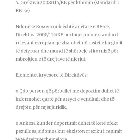
5.Direktiva 2008/115/KE për kthimin (standardi i
BE-së)
Ndonëse Kosova nuk është anëtare e BE-së,
Direktiva 2008/115/KE përfaqëson një standard
relevant evropian që zbatohet në rastet e largimit
të detyruar dhe mund të shërbejë si kornizë për
mbrojtjen e të drejtave të njeriut.
Elementet kryesore të Direktivës:
o Çdo person që përballet me deportim duhet të
informohet qartë për arsyet e vendimit dhe të
drejtën për mjet juridik.
o Ankesa kundër deportimit duhet të ketë efekt
pezullues, sidomos kur ekziston rreziku i cenimit
të të drejtave themelore.