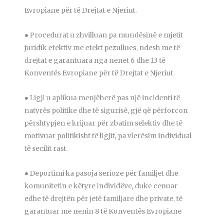
Evropiane për të Drejtat e Njeriut.
● Procedurat u zhvilluan pa mundësinë e mjetit
juridik efektiv me efekt pezullues, ndesh me të
drejtat e garantuara nga nenet 6 dhe 13 të
Konventës Evropiane për të Drejtat e Njeriut.
● Ligji u aplikua menjëherë pas një incidenti të
natyrës politike dhe të sigurisë, gjë që përforcon
përshtypjen e krijuar për zbatim selektiv dhe të
motivuar politikisht të ligjit, pa vlerësim individual
të secilit rast.
● Deportimi ka pasoja serioze për familjet dhe
komunitetin e këtyre individëve, duke cenuar
edhe të drejtën për jetë familjare dhe private, të
garantuar me nenin 8 të Konventës Evropiane