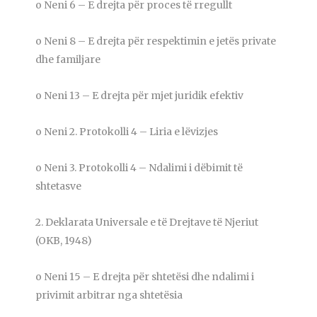
o Neni 6 – E drejta për proces të rregullt
o Neni 8 – E drejta për respektimin e jetës private
dhe familjare
o Neni 13 – E drejta për mjet juridik efektiv
o Neni 2. Protokolli 4 – Liria e lëvizjes
o Neni 3. Protokolli 4 – Ndalimi i dëbimit të
shtetasve
2. Deklarata Universale e të Drejtave të Njeriut
(OKB, 1948)
o Neni 15 – E drejta për shtetësi dhe ndalimi i
privimit arbitrar nga shtetësia