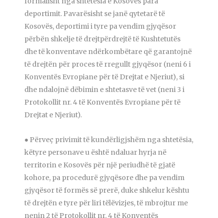
formalisht nga shtetësia e Kosovës para
deportimit. Pavarësisht se janë qytetarë të
Kosovës, deportimi i tyre pa vendim gjyqësor
përbën shkelje të drejtpërdrejtë të Kushtetutës
dhe të konventave ndërkombëtare që garantojnë
të drejtën për proces të rregullt gjyqësor (neni 6 i
Konventës Evropiane për të Drejtat e Njeriut), si
dhe ndalojnë dëbimin e shtetasve të vet (neni 3 i
Protokollit nr. 4 të Konventës Evropiane për të
Drejtat e Njeriut).
● Përveç privimit të kundërligjshëm nga shtetësia,
këtyre personave u është ndaluar hyrja në
territorin e Kosovës për një periudhë të gjatë
kohore, pa procedurë gjyqësore dhe pa vendim
gjyqësor të formës së prerë, duke shkelur kështu
të drejtën e tyre për liri tëlëvizjes, të mbrojtur me
nenin 2 të Protokollit nr. 4 të Konventës