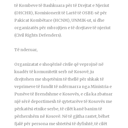
të Kombeve të Bashkuara për të Drejtat e Njeriut
(OHCHR), Komisionerit të Lartë të OSBE-së për
Pakicat Kombëtare (HCNM), UNMIK-ut, si dhe
organizatës për mbrojtjen e të drejtave të njeriut
(Civil Rights Defenders).
Të nderuar,
Organizatat e shoqërisë civile që veprojnë në
kuadër të komunitetit serb në Kosovë, ju
drejtohen me shqetësim të thellë për shkak të
veprimeve të fundit të ndërmarra nga Ministria e
Punëve të Brendshme e Kosovës, e cila ka zbatuar
një sërë deportimesh të qytetarëve të Kosovës me
përkatësi etnike serbe, të cilët kanë banim të
përhershëm në Kosovë. Në të gjitha rastet, bëhet
fjalë për persona me shtetësi të dyfishtë, të cilët