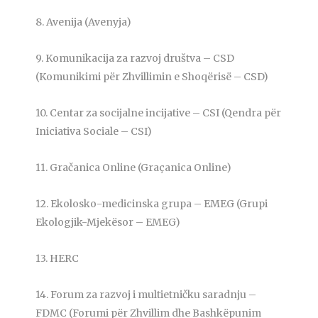
8. Avenija (Avenyja)
9. Komunikacija za razvoj društva – CSD
(Komunikimi për Zhvillimin e Shoqërisë – CSD)
10. Centar za socijalne incijative – CSI (Qendra për
Iniciativa Sociale – CSI)
11. Gračanica Online (Graçanica Online)
12. Ekolosko-medicinska grupa – EMEG (Grupi
Ekologjik-Mjekësor – EMEG)
13. HERC
14. Forum za razvoj i multietničku saradnju –
FDMC (Forumi për Zhvillim dhe Bashkëpunim