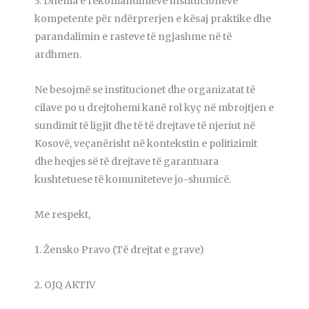
3. Dhënia e rekomandimeve institucioneve
kompetente për ndërprerjen e kësaj praktike dhe
parandalimin e rasteve të ngjashme në të
ardhmen.
Ne besojmë se institucionet dhe organizatat të
cilave po u drejtohemi kanë rol kyç në mbrojtjen e
sundimit të ligjit dhe të të drejtave të njeriut në
Kosovë, veçanërisht në kontekstin e politizimit
dhe heqjes së të drejtave të garantuara
kushtetuese të komuniteteve jo-shumicë.
Me respekt,
1. Žensko Pravo (Të drejtat e grave)
2. OJQ AKTIV