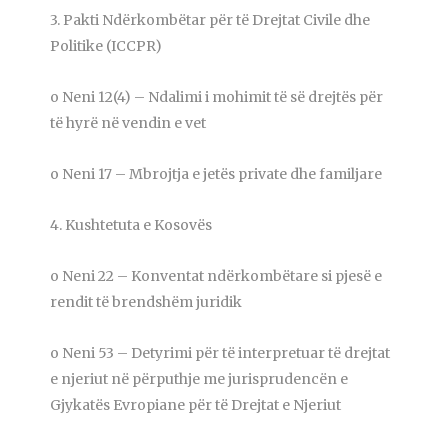
3. Pakti Ndërkombëtar për të Drejtat Civile dhe
Politike (ICCPR)
o Neni 12(4) – Ndalimi i mohimit të së drejtës për
të hyrë në vendin e vet
o Neni 17 – Mbrojtja e jetës private dhe familjare
4. Kushtetuta e Kosovës
o Neni 22 – Konventat ndërkombëtare si pjesë e
rendit të brendshëm juridik
o Neni 53 – Detyrimi për të interpretuar të drejtat
e njeriut në përputhje me jurisprudencën e
Gjykatës Evropiane për të Drejtat e Njeriut