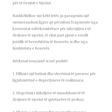
për të Drejtat e Njeriut.
Bashkëlidhur me këtë letër, ju paraqesim një
memorandum ligjor që përmban fragmente nga
konventat ndërkombëtare për mbrojtjen e të
drejtave të njeriut, të cilat janë pjesë e rendit
juridik të brendshëm të Kosovës, si dhe nga
Kushtetuta e Kosovës.
Kërkesat tona janë si më poshtë:
1. Fillimi i një hetimi dhe vlerësimi të pavarur për
ligjshmërinë e deportimeve të realizuara;
2. Shqyrtimi i shkeljeve të mundshme të të
drejtave të njeriut të qytetarëve të prekur;