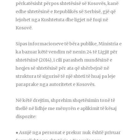
përkatësisht përpos shtetësisë së Kosovës, kanë
edhe shtetësinë e Republikës së Serbisë, gjë që
lejohet nga Kushtetuta dhe ligjet në fuqi në
Kosovë.
Sipas informacioneve të bëra publike, Ministria e
ka bazuar këtë vendim në nenin 24 të Ligjit për
shtetësinë (2014), i cili parasheh mundësinë e
heqjes së shtetësisë për ata që shërbejnë në
struktura të sigurisë të një shteti të huaj pa leje
paraprake nga autoritetet e Kosovës.
Në këtë drejtim, shprehim shqetësimin tonë të
thellë në lidhje me mënyrën e aplikimit të kësaj
dispozite:
● Asnjë nga personat e prekur nuk është privuar