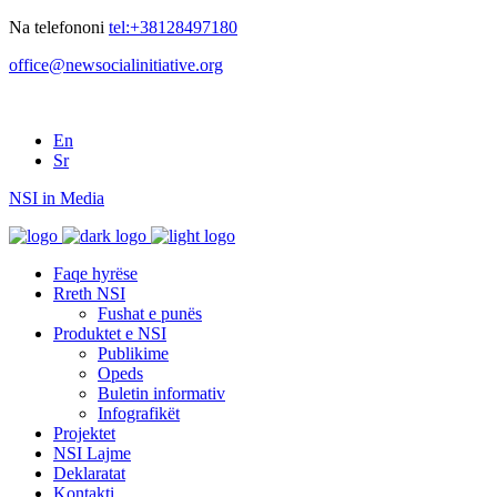
Na telefononi
tel:+38128497180
office@newsocialinitiative.org
En
Sr
NSI in Media
Faqe hyrëse
Rreth NSI
Fushat e punës
Produktet e NSI
Publikime
Opeds
Buletin informativ
Infografikët
Projektet
NSI Lajme
Deklaratat
Kontakti