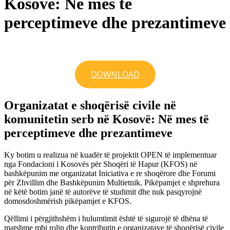
Kosovë: Në mes të
perceptimeve dhe prezantimeve
DOWNLOAD
Organizatat e shoqërisë civile në
komunitetin serb në Kosovë: Në mes të
perceptimeve dhe prezantimeve
Ky botim u realizua në kuadër të projektit OPEN të implementuar
nga Fondacioni i Kosovës për Shoqëri të Hapur (KFOS) në
bashkëpunim me organizatat Iniciativa e re shoqërore dhe Forumi
për Zhvillim dhe Bashkëpunim Multietnik. Pikëpamjet e shprehura
në këtë botim janë të autorëve të studimit dhe nuk pasqyrojnë
domosdoshmërish pikëpamjet e KFOS.
Qëllimi i përgjithshëm i hulumtimit është të sigurojë të dhëna të
matshme mbi rolin dhe kontributin e organizatave të shoqërisë civile