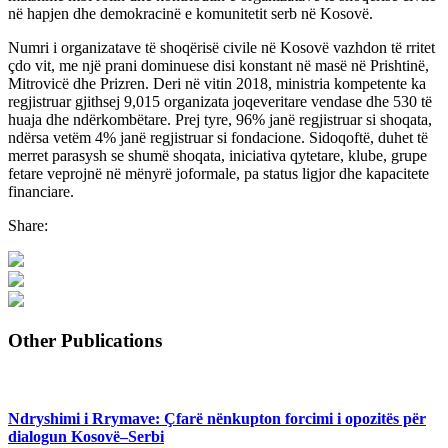
në hapjen dhe demokracinë e komunitetit serb në Kosovë.
Numri i organizatave të shoqërisë civile në Kosovë vazhdon të rritet
çdo vit, me një prani dominuese disi konstant në masë në Prishtinë,
Mitrovicë dhe Prizren. Deri në vitin 2018, ministria kompetente ka
regjistruar gjithsej 9,015 organizata joqeveritare vendase dhe 530 të
huaja dhe ndërkombëtare. Prej tyre, 96% janë regjistruar si shoqata,
ndërsa vetëm 4% janë regjistruar si fondacione. Sidoqoftë, duhet të
merret parasysh se shumë shoqata, iniciativa qytetare, klube, grupe
fetare veprojnë në mënyrë joformale, pa status ligjor dhe kapacitete
financiare.
Share:
Other Publications
Ndryshimi i Rrymave: Çfarë nënkupton forcimi i opozitës për
dialogun Kosovë–Serbi