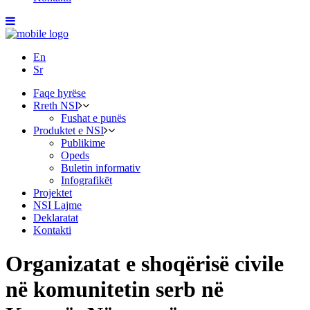
En
Sr
Faqe hyrëse
Rreth NSI
Fushat e punës
Produktet e NSI
Publikime
Opeds
Buletin informativ
Infografikët
Projektet
NSI Lajme
Deklaratat
Kontakti
Organizatat e shoqërisë civile
në komunitetin serb në