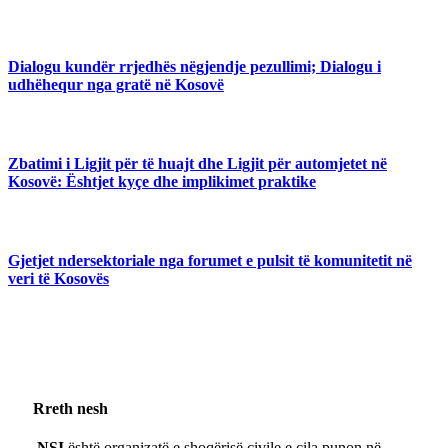
Dialogu kundër rrjedhës nëgjendje pezullimi; Dialogu i
udhëhequr nga gratë në Kosovë
Zbatimi i Ligjit për të huajt dhe Ligjit për automjetet në
Kosovë: Ështjet kyçe dhe implikimet praktike
Gjetjet ndersektoriale nga forumet e pulsit të komunitetit në
veri të Kosovës
Rreth nesh
NSI
është organizatë e shoqërisë civile e cila punon në