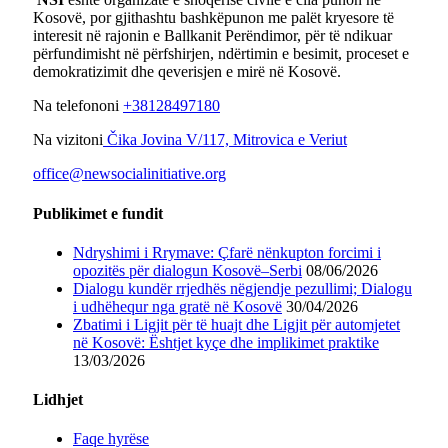
Kosovë, por gjithashtu bashkëpunon me palët kryesore të
interesit në rajonin e Ballkanit Perëndimor, për të ndikuar
përfundimisht në përfshirjen, ndërtimin e besimit, proceset e
demokratizimit dhe qeverisjen e mirë në Kosovë.
Na telefononi
+38128497180
Na vizitoni
Čika Jovina V/117, Mitrovica e Veriut
office@newsocialinitiative.org
Publikimet e fundit
Ndryshimi i Rrymave: Çfarë nënkupton forcimi i
opozitës për dialogun Kosovë–Serbi
08/06/2026
Dialogu kundër rrjedhës nëgjendje pezullimi; Dialogu
i udhëhequr nga gratë në Kosovë
30/04/2026
Zbatimi i Ligjit për të huajt dhe Ligjit për automjetet
në Kosovë: Ështjet kyçe dhe implikimet praktike
13/03/2026
Lidhjet
Faqe hyrëse