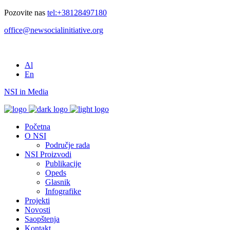
Pozovite nas
tel:+38128497180
office@newsocialinitiative.org
Al
En
NSI in Media
Početna
O NSI
Područje rada
NSI Proizvodi
Publikacije
Opeds
Glasnik
Infografike
Projekti
Novosti
Saopštenja
Kontakt