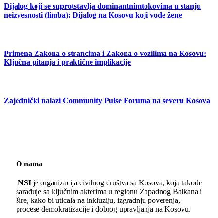
Dijalog koji se suprotstavlja dominantnimtokovima u stanju
neizvesnosti (limba): Dijalog na Kosovu koji vode žene
Primena Zakona o strancima i Zakona o vozilima na Kosovu:
Ključna pitanja i praktične implikacije
Zajednički nalazi Community Pulse Foruma na severu Kosova
O nama
NSI
je organizacija civilnog društva sa Kosova, koja takođe
sarađuje sa ključnim akterima u regionu Zapadnog Balkana i
šire, kako bi uticala na inkluziju, izgradnju poverenja,
procese demokratizacije i dobrog upravljanja na Kosovu.