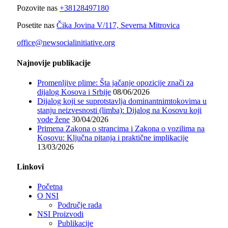
Pozovite nas
+38128497180
Posetite nas
Čika Jovina V/117, Severna Mitrovica
office@newsocialinitiative.org
Najnovije publikacije
Promenljive plime: Šta jačanje opozicije znači za
dijalog Kosova i Srbije
08/06/2026
Dijalog koji se suprotstavlja dominantnimtokovima u
stanju neizvesnosti (limba): Dijalog na Kosovu koji
vode žene
30/04/2026
Primena Zakona o strancima i Zakona o vozilima na
Kosovu: Ključna pitanja i praktične implikacije
13/03/2026
Linkovi
Početna
O NSI
Područje rada
NSI Proizvodi
Publikacije