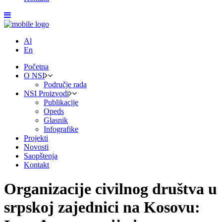
Al
En
Početna
O NSI
Područje rada
NSI Proizvodi
Publikacije
Opeds
Glasnik
Infografike
Projekti
Novosti
Saopštenja
Kontakt
Organizacije civilnog društva u
srpskoj zajednici na Kosovu: