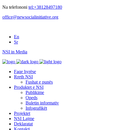
Na telefononi
tel:+38128497180
office@newsocialinitiative.org
En
Sr
NSI in Media
Faqe hyrëse
Rreth NSI
Fushat e punës
Produktet e NSI
Publikime
Opeds
Buletin informativ
Infografikët
Projektet
NSI Lajme
Deklaratat
Kontakti