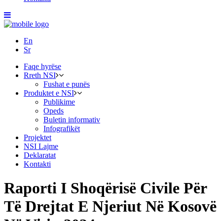
En
Sr
Faqe hyrëse
Rreth NSI
Fushat e punës
Produktet e NSI
Publikime
Opeds
Buletin informativ
Infografikët
Projektet
NSI Lajme
Deklaratat
Kontakti
Raporti I Shoqërisë Civile Për
Të Drejtat E Njeriut Në Kosovë