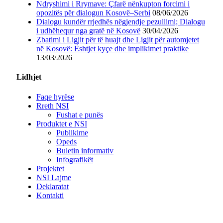
Ndryshimi i Rrymave: Çfarë nënkupton forcimi i
opozitës për dialogun Kosovë–Serbi
08/06/2026
Dialogu kundër rrjedhës nëgjendje pezullimi; Dialogu
i udhëhequr nga gratë në Kosovë
30/04/2026
Zbatimi i Ligjit për të huajt dhe Ligjit për automjetet
në Kosovë: Ështjet kyçe dhe implikimet praktike
13/03/2026
Lidhjet
Faqe hyrëse
Rreth NSI
Fushat e punës
Produktet e NSI
Publikime
Opeds
Buletin informativ
Infografikët
Projektet
NSI Lajme
Deklaratat
Kontakti