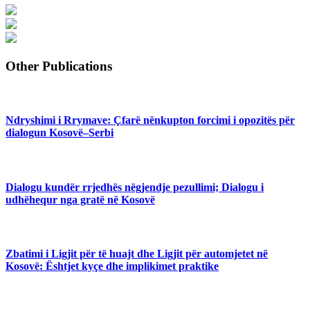
Other Publications
Ndryshimi i Rrymave: Çfarë nënkupton forcimi i opozitës për
dialogun Kosovë–Serbi
Dialogu kundër rrjedhës nëgjendje pezullimi; Dialogu i
udhëhequr nga gratë në Kosovë
Zbatimi i Ligjit për të huajt dhe Ligjit për automjetet në
Kosovë: Ështjet kyçe dhe implikimet praktike