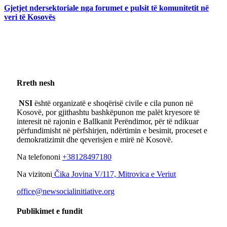
Gjetjet ndersektoriale nga forumet e pulsit të komunitetit në
veri të Kosovës
Rreth nesh
NSI
është organizatë e shoqërisë civile e cila punon në
Kosovë, por gjithashtu bashkëpunon me palët kryesore të
interesit në rajonin e Ballkanit Perëndimor, për të ndikuar
përfundimisht në përfshirjen, ndërtimin e besimit, proceset e
demokratizimit dhe qeverisjen e mirë në Kosovë.
Na telefononi
+38128497180
Na vizitoni
Čika Jovina V/117, Mitrovica e Veriut
office@newsocialinitiative.org
Publikimet e fundit