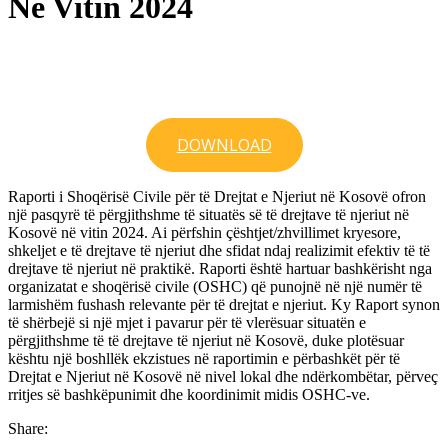
Në Vitin 2024
DOWNLOAD
Raporti i Shoqërisë Civile për të Drejtat e Njeriut në Kosovë ofron
një pasqyrë të përgjithshme të situatës së të drejtave të njeriut në
Kosovë në vitin 2024. Ai përfshin çështjet/zhvillimet kryesore,
shkeljet e të drejtave të njeriut dhe sfidat ndaj realizimit efektiv të të
drejtave të njeriut në praktikë. Raporti është hartuar bashkërisht nga
organizatat e shoqërisë civile (OSHC) që punojnë në një numër të
larmishëm fushash relevante për të drejtat e njeriut. Ky Raport synon
të shërbejë si një mjet i pavarur për të vlerësuar situatën e
përgjithshme të të drejtave të njeriut në Kosovë, duke plotësuar
kështu një boshllëk ekzistues në raportimin e përbashkët për të
Drejtat e Njeriut në Kosovë në nivel lokal dhe ndërkombëtar, përveç
rritjes së bashkëpunimit dhe koordinimit midis OSHC-ve.
Share: