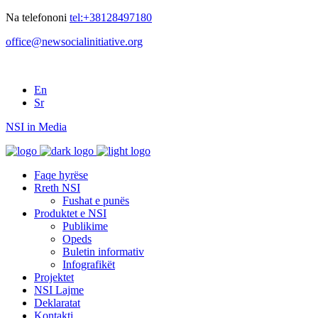
Na telefononi
tel:+38128497180
office@newsocialinitiative.org
En
Sr
NSI in Media
Faqe hyrëse
Rreth NSI
Fushat e punës
Produktet e NSI
Publikime
Opeds
Buletin informativ
Infografikët
Projektet
NSI Lajme
Deklaratat
Kontakti