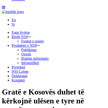
En
Sr
Faqe hyrëse
Rreth NSI
Fushat e punës
Produktet e NSI
Publikime
Opeds
Buletin informativ
Infografikët
Projektet
NSI Lajme
Deklaratat
Kontakti
Gratë e Kosovës duhet të
kërkojnë ulësen e tyre në