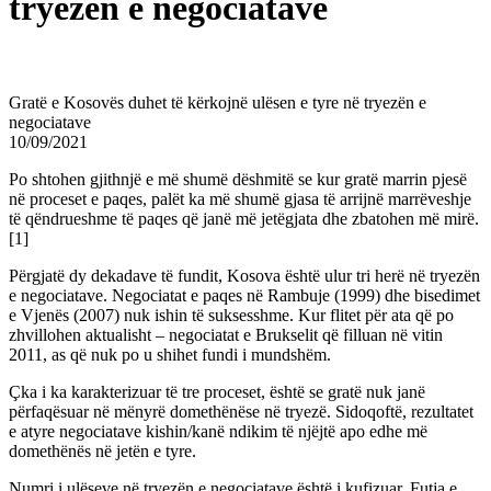
tryezën e negociatave
Gratë e Kosovës duhet të kërkojnë ulësen e tyre në tryezën e
negociatave
10/09/2021
Po shtohen gjithnjë e më shumë dëshmitë se kur gratë marrin pjesë
në proceset e paqes, palët ka më shumë gjasa të arrijnë marrëveshje
të qëndrueshme të paqes që janë më jetëgjata dhe zbatohen më mirë.
[1]
Përgjatë dy dekadave të fundit, Kosova është ulur tri herë në tryezën
e negociatave. Negociatat e paqes në Rambuje (1999) dhe bisedimet
e Vjenës (2007) nuk ishin të suksesshme. Kur flitet për ata që po
zhvillohen aktualisht – negociatat e Brukselit që filluan në vitin
2011, as që nuk po u shihet fundi i mundshëm.
Çka i ka karakterizuar të tre proceset, është se gratë nuk janë
përfaqësuar në mënyrë domethënëse në tryezë. Sidoqoftë, rezultatet
e atyre negociatave kishin/kanë ndikim të njëjtë apo edhe më
domethënës në jetën e tyre.
Numri i ulëseve në tryezën e negociatave është i kufizuar. Futja e