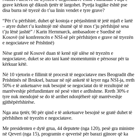
grave kërkon që dikush tjetër të largohet. Pyetja logjike është pse
disa burra në tryezë do t’ua linin vendet e tyre grave?
“Për t’u përfshirë, duhet që kostoja e përjashtimit të jetë mjaft e lartë
– atyre duhet t’u kushtojë më shumë që të mos t’ju përfshijnë sesa
t’ju lënë jashtë” / Karin Hernmarck, ambasadore e Suedisë në
Kosovë (në konferencën e NSI-së për përfshirjen e grave në tryezën
e negociatave në Prishtinë)
Nëse gratë në Kosovë duan të kenë një ulëse në tryezën e
negociatave, duket se ato tani kanë momentumin e përsosur për ta
kërkuar këtë.
Në 10 vjetorin e fillimit të procesit të negociatave mes Beogradit dhe
Prishtinës në Bruksel, bazuar në një anketë të kryer nga NSI-ja, rreth
50% e të anketuarve nuk besojnë se negociatat do të rezultojnë në
marrëveshje përfundimtare në pesë vitet e ardhshme. Rreth 30% e
tyre nuk mendojnë se do të arrihet ndonjëherë një marrëveshje
gjithëpërfshirëse.
Nga ana tjetër, 90 për qind e të anketuarve besojnë se gratë duhet të
përfshihen në tryezën e negociatave.
Me presidenten e dytë grua, 44 deputete (nga 120), pesë gra ministre
në Qeveri (nga 15), programin e qeverisë për barazi gjinore që ka