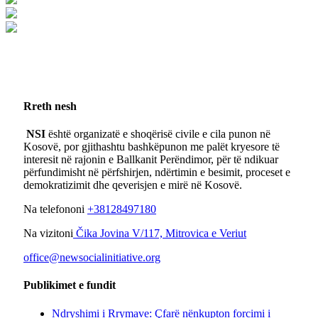
Rreth nesh
NSI
është organizatë e shoqërisë civile e cila punon në
Kosovë, por gjithashtu bashkëpunon me palët kryesore të
interesit në rajonin e Ballkanit Perëndimor, për të ndikuar
përfundimisht në përfshirjen, ndërtimin e besimit, proceset e
demokratizimit dhe qeverisjen e mirë në Kosovë.
Na telefononi
+38128497180
Na vizitoni
Čika Jovina V/117, Mitrovica e Veriut
office@newsocialinitiative.org
Publikimet e fundit
Ndryshimi i Rrymave: Çfarë nënkupton forcimi i