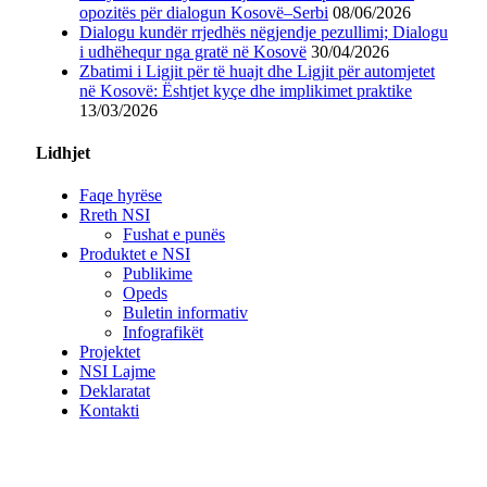
opozitës për dialogun Kosovë–Serbi
08/06/2026
Dialogu kundër rrjedhës nëgjendje pezullimi; Dialogu
i udhëhequr nga gratë në Kosovë
30/04/2026
Zbatimi i Ligjit për të huajt dhe Ligjit për automjetet
në Kosovë: Ështjet kyçe dhe implikimet praktike
13/03/2026
Lidhjet
Faqe hyrëse
Rreth NSI
Fushat e punës
Produktet e NSI
Publikime
Opeds
Buletin informativ
Infografikët
Projektet
NSI Lajme
Deklaratat
Kontakti