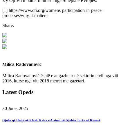
Ky Op-Ed u botua fillimisht nga Shtëpia e Evropës.
[1] https://www.cfr.org/womens-participation-in-peace-
processes/why-it-matters
Share:
Milica Radovanović
Milica Radovanović është e angazhuar në sektorin civil nga viti
2016, kurse nga viti 2018 merret me gazetari.
Latest Opeds
30 June, 2025
Gjuha që Hesht në Klasë: Kriza e Arsimit në Gjuhën Turke në Kosovë