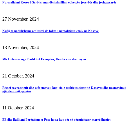
Normalizimi Kosovë-Serbi si mundësi zhvillimi edhe për joserbët dhe joshqiptarët
27 November, 2024
Kufij të padukshëm: realizimi de fakto i përcaktimit etnik në Kosovë
13 November, 2024
Mis Universe nga Bashkimi Evropian, Ursula von der Leyen
21 October, 2024
Përtej sovranitetit dhe reformave: Ruajtja e multietnicitetit të Kosovës dhe promovimi i
një identiteti qytetar
11 October, 2024
BE dhe Ballkani Perëndimor: Pesë hapa kyç për të përmirësuar marrëdhëniet