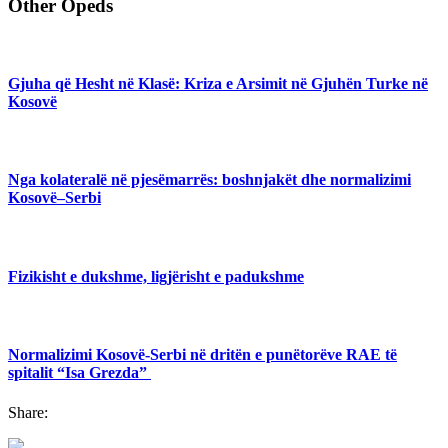
Other Opeds
Gjuha që Hesht në Klasë: Kriza e Arsimit në Gjuhën Turke në
Kosovë
Nga kolateralë në pjesëmarrës: boshnjakët dhe normalizimi
Kosovë–Serbi
Fizikisht e dukshme, ligjërisht e padukshme
Normalizimi Kosovë-Serbi në dritën e punëtorëve RAE të
spitalit “Isa Grezda”
Share: