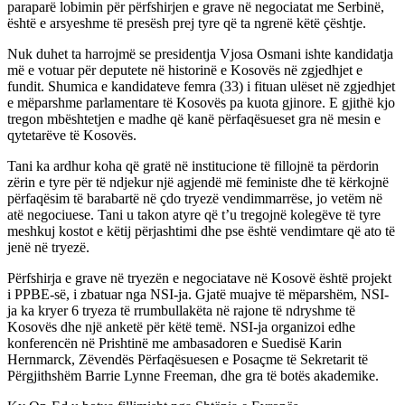
paraparë lobimin për përfshirjen e grave në negociatat me Serbinë,
është e arsyeshme të presësh prej tyre që ta ngrenë këtë çështje.
Nuk duhet ta harrojmë se presidentja Vjosa Osmani ishte kandidatja
më e votuar për deputete në historinë e Kosovës në zgjedhjet e
fundit. Shumica e kandidateve femra (33) i fituan ulëset në zgjedhjet
e mëparshme parlamentare të Kosovës pa kuota gjinore. E gjithë kjo
tregon mbështetjen e madhe që kanë përfaqësueset gra në mesin e
qytetarëve të Kosovës.
Tani ka ardhur koha që gratë në institucione të fillojnë ta përdorin
zërin e tyre për të ndjekur një agjendë më feministe dhe të kërkojnë
përfaqësim të barabartë në çdo tryezë vendimmarrëse, jo vetëm në
atë negociuese. Tani u takon atyre që t’u tregojnë kolegëve të tyre
meshkuj kostot e këtij përjashtimi dhe pse është vendimtare që ato të
jenë në tryezë.
Përfshirja e grave në tryezën e negociatave në Kosovë është projekt
i PPBE-së, i zbatuar nga NSI-ja. Gjatë muajve të mëparshëm, NSI-
ja ka kryer 6 tryeza të rrumbullakëta në rajone të ndryshme të
Kosovës dhe një anketë për këtë temë. NSI-ja organizoi edhe
konferencën në Prishtinë me ambasadoren e Suedisë Karin
Hernmarck, Zëvendës Përfaqësuesen e Posaçme të Sekretarit të
Përgjithshëm Barrie Lynne Freeman, dhe gra të botës akademike.