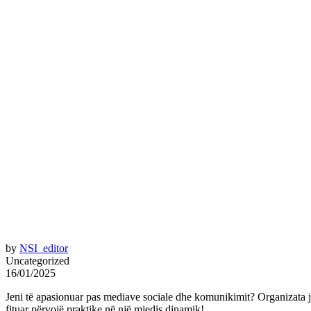
by
NSI_editor
Uncategorized
16/01/2025
Jeni të apasionuar pas mediave sociale dhe komunikimit? Organizata jon
fituar përvojë praktike në një mjedis dinamik!