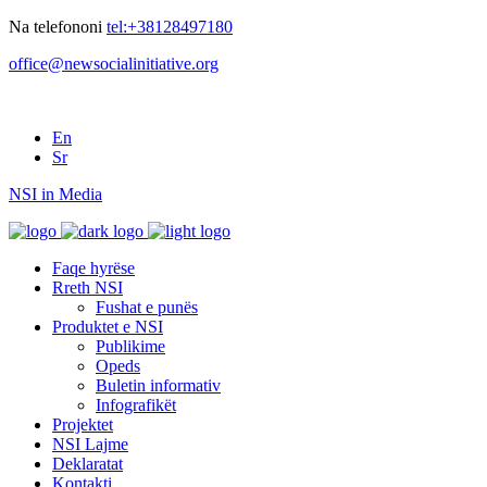
Na telefononi
tel:+38128497180
office@newsocialinitiative.org
En
Sr
NSI in Media
Faqe hyrëse
Rreth NSI
Fushat e punës
Produktet e NSI
Publikime
Opeds
Buletin informativ
Infografikët
Projektet
NSI Lajme
Deklaratat
Kontakti