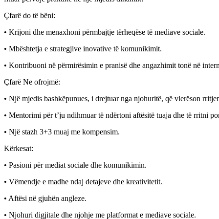
Çfarë do të bëni:
• Krijoni dhe menaxhoni përmbajtje tërheqëse të mediave sociale.
• Mbështetja e strategjive inovative të komunikimit.
• Kontribuoni në përmirësimin e pranisë dhe angazhimit tonë në intern
Çfarë Ne ofrojmë:
• Një mjedis bashkëpunues, i drejtuar nga njohuritë, që vlerëson rritjen
• Mentorimi për t’ju ndihmuar të ndërtoni aftësitë tuaja dhe të rritni por
• Një stazh 3+3 muaj me kompensim.
Kërkesat:
• Pasioni për mediat sociale dhe komunikimin.
• Vëmendje e madhe ndaj detajeve dhe kreativitetit.
• Aftësi në gjuhën angleze.
• Njohuri digjitale dhe njohje me platformat e mediave sociale.