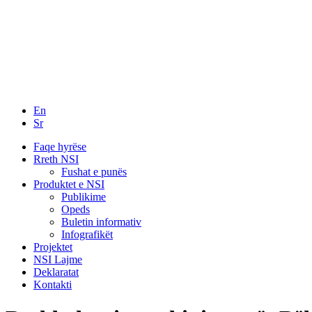
En
Sr
Faqe hyrëse
Rreth NSI
Fushat e punës
Produktet e NSI
Publikime
Opeds
Buletin informativ
Infografikët
Projektet
NSI Lajme
Deklaratat
Kontakti