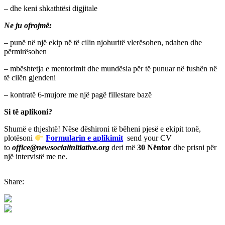
– dhe keni shkathtësi digjitale
Ne ju ofrojmë:
– punë në një ekip në të cilin njohuritë vlerësohen, ndahen dhe
përmirësohen
– mbështetja e mentorimit dhe mundësia për të punuar në fushën në
të cilën gjendeni
– kontratë 6-mujore me një pagë fillestare bazë
Si të aplikoni?
Shumë e thjeshtë! Nëse dëshironi të bëheni pjesë e ekipit tonë,
plotësoni
Formularin e aplikimit
send your CV
to
office@newsocialinitiative.org
deri më
30 Nëntor
dhe prisni për
një intervistë me ne.
Share: