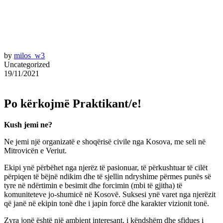
by
milos_w3
Uncategorized
19/11/2021
Po kërkojmë Praktikant/e!
Kush jemi ne?
Ne jemi një organizatë e shoqërisë civile nga Kosova, me seli në
Mitrovicën e Veriut.
Ekipi ynë përbëhet nga njerëz të pasionuar, të përkushtuar të cilët
përpiqen të bëjnë ndikim dhe të sjellin ndryshime përmes punës së
tyre në ndërtimin e besimit dhe forcimin (mbi të gjitha) të
komuniteteve jo-shumicë në Kosovë. Suksesi ynë varet nga njerëzit
që janë në ekipin tonë dhe i japin forcë dhe karakter vizionit tonë.
Zyra jonë është një ambient interesant, i këndshëm dhe sfidues i