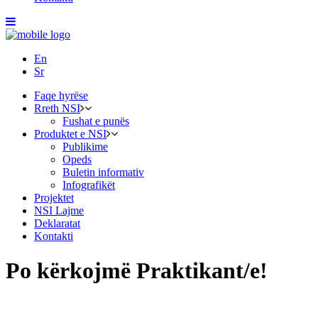
En
Sr
Faqe hyrëse
Rreth NSI
Fushat e punës
Produktet e NSI
Publikime
Opeds
Buletin informativ
Infografikët
Projektet
NSI Lajme
Deklaratat
Kontakti
Po kërkojmë Praktikant/e!