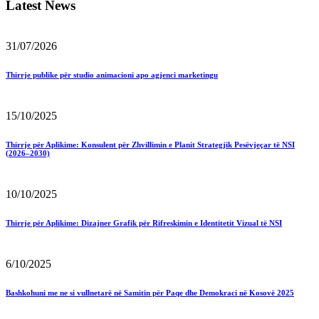
Latest News
31/07/2026
Thirrje publike për studio animacioni apo agjenci marketingu
15/10/2025
Thirrje për Aplikime: Konsulent për Zhvillimin e Planit Strategjik Pesëvjeçar të NSI
(2026–2030)
10/10/2025
Thirrje për Aplikime: Dizajner Grafik për Rifreskimin e Identitetit Vizual të NSI
6/10/2025
Bashkohuni me ne si vullnetarë në Samitin për Paqe dhe Demokraci në Kosovë 2025