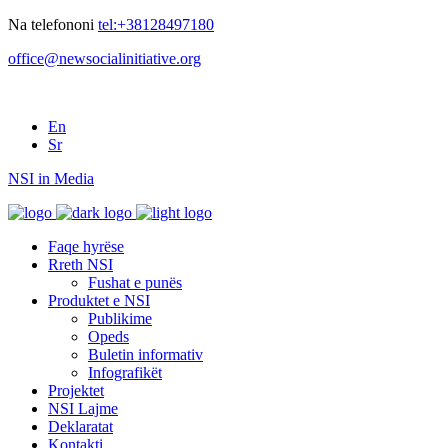
Na telefononi
tel:+38128497180
office@newsocialinitiative.org
En
Sr
NSI in Media
Faqe hyrëse
Rreth NSI
Fushat e punës
Produktet e NSI
Publikime
Opeds
Buletin informativ
Infografikët
Projektet
NSI Lajme
Deklaratat
Kontakti