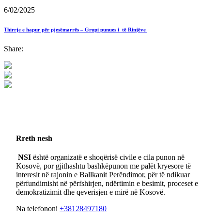
6/02/2025
Thirrje e hapur për pjesëmarrës – Grupi punues i të Rinjëve
Share:
Rreth nesh
NSI
është organizatë e shoqërisë civile e cila punon në
Kosovë, por gjithashtu bashkëpunon me palët kryesore të
interesit në rajonin e Ballkanit Perëndimor, për të ndikuar
përfundimisht në përfshirjen, ndërtimin e besimit, proceset e
demokratizimit dhe qeverisjen e mirë në Kosovë.
Na telefononi
+38128497180