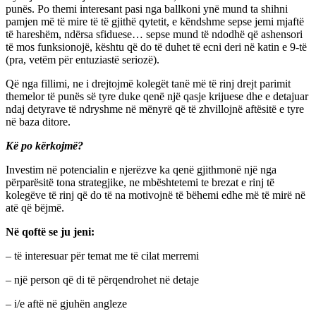
punës. Po themi interesant pasi nga ballkoni ynë mund ta shihni
pamjen më të mire të të gjithë qytetit, e këndshme sepse jemi mjaftë
të hareshëm, ndërsa sfiduese… sepse mund të ndodhë që ashensori
të mos funksionojë, kështu që do të duhet të ecni deri në katin e 9-të
(pra, vetëm për entuziastë seriozë).
Që nga fillimi, ne i drejtojmë kolegët tanë më të rinj drejt parimit
themelor të punës së tyre duke qenë një qasje krijuese dhe e detajuar
ndaj detyrave të ndryshme në mënyrë që të zhvillojnë aftësitë e tyre
në baza ditore.
Kë po kërkojmë?
Investim në potencialin e njerëzve ka qenë gjithmonë një nga
përparësitë tona strategjike, ne mbështetemi te brezat e rinj të
kolegëve të rinj që do të na motivojnë të bëhemi edhe më të mirë në
atë që bëjmë.
Në qoftë se ju jeni:
– të interesuar për temat me të cilat merremi
– një person që di të përqendrohet në detaje
– i/e aftë në gjuhën angleze