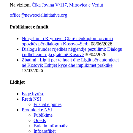
Na vizitoni
Čika Jovina V/117, Mitrovica e Veriut
office@newsocialinitiative.org
Publikimet e fundit
Ndryshimi i Rrymave: Çfarë nënkupton forcimi i
opozitës për dialogun Kosovë–Serbi
08/06/2026
Dialogu kundër rrjedhës nëgjendje pezullimi; Dialogu
i udhëhequr nga gratë në Kosovë
30/04/2026
Zbatimi i Ligjit për të huajt dhe Ligjit për automjetet
në Kosovë: Ështjet kyçe dhe implikimet praktike
13/03/2026
Lidhjet
Faqe hyrëse
Rreth NSI
Fushat e punës
Produktet e NSI
Publikime
Opeds
Buletin informativ
Infografikët