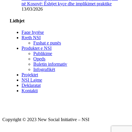
në Kosovë: Ështjet kyçe dhe implikimet praktike
13/03/2026
Lidhjet
Faqe hyrëse
Rreth NSI
Fushat e punës
Produktet e NSI
Publikime
Opeds
Buletin informativ
Infografikët
Projektet
NSI Lajme
Deklaratat
Kontakti
Copyright © 2023 New Social Initiative – NSI