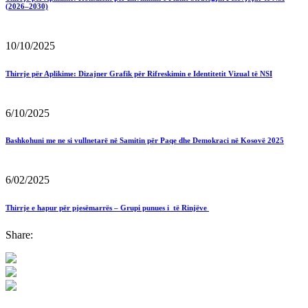
(2026–2030)
10/10/2025
Thirrje për Aplikime: Dizajner Grafik për Rifreskimin e Identitetit Vizual të NSI
6/10/2025
Bashkohuni me ne si vullnetarë në Samitin për Paqe dhe Demokraci në Kosovë 2025
6/02/2025
Thirrje e hapur për pjesëmarrës – Grupi punues i të Rinjëve
Share: