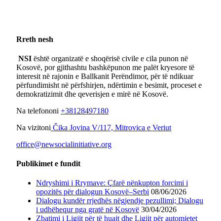
Rreth nesh
NSI
është organizatë e shoqërisë civile e cila punon në
Kosovë, por gjithashtu bashkëpunon me palët kryesore të
interesit në rajonin e Ballkanit Perëndimor, për të ndikuar
përfundimisht në përfshirjen, ndërtimin e besimit, proceset e
demokratizimit dhe qeverisjen e mirë në Kosovë.
Na telefononi
+38128497180
Na vizitoni
Čika Jovina V/117, Mitrovica e Veriut
office@newsocialinitiative.org
Publikimet e fundit
Ndryshimi i Rrymave: Çfarë nënkupton forcimi i
opozitës për dialogun Kosovë–Serbi
08/06/2026
Dialogu kundër rrjedhës nëgjendje pezullimi; Dialogu
i udhëhequr nga gratë në Kosovë
30/04/2026
Zbatimi i Ligjit për të huajt dhe Ligjit për automjetet