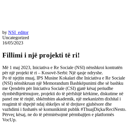
by
NSI_editor
Uncategorized
16/05/2023
Fillimi i një projekti të ri!
Më 1 maj 2023, Iniciativa e Re Sociale (NSI) nënshkroi kontratën
për një projekt të ri – Kosovë-Serbi: Një qasje ndryshe.
Po të njejtin muaj, IPS Musine Kokalari dhe Iniciativa e Re Sociale
(NSI) nënshkruan një Memorandum Bashkëpunimi dhe së bashku
me Qendrën për Iniciativa Sociale (CSI) gjatë kësaj periudhe
dymbëdhjetëmujore, projekti do të përfshijë kërkime, diskutime në
panel me të rinjtë, shkëmbim akademik, një mekanizëm dixhital i
reagimit të shpejtë ndaj shkeljes së të drejtave gjuhësore dhe
vazhdimi i fushatës së komunikimit publik #ThuajDiçka/ReciNesto.
Përveç kësaj, ne do të përmirësojmë përmbajtjen e platformës
VocUp.