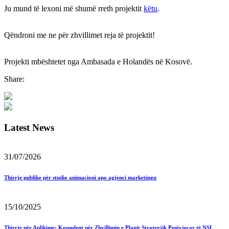
Ju mund të lexoni më shumë rreth projektit
këtu
.
Qëndroni me ne për zhvillimet reja të projektit!
Projekti mbështetet nga Ambasada e Holandës në Kosovë.
Share:
Latest News
31/07/2026
Thirrje publike për studio animacioni apo agjenci marketingu
15/10/2025
Thirrje për Aplikime: Konsulent për Zhvillimin e Planit Strategjik Pesëvjeçar të NSI