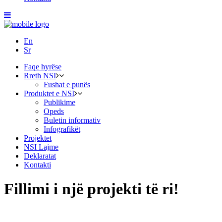
En
Sr
Faqe hyrëse
Rreth NSI
Fushat e punës
Produktet e NSI
Publikime
Opeds
Buletin informativ
Infografikët
Projektet
NSI Lajme
Deklaratat
Kontakti
Fillimi i një projekti të ri!