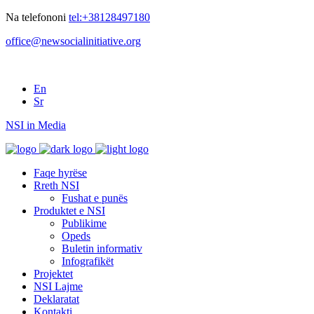
Na telefononi
tel:+38128497180
office@newsocialinitiative.org
En
Sr
NSI in Media
Faqe hyrëse
Rreth NSI
Fushat e punës
Produktet e NSI
Publikime
Opeds
Buletin informativ
Infografikët
Projektet
NSI Lajme
Deklaratat
Kontakti