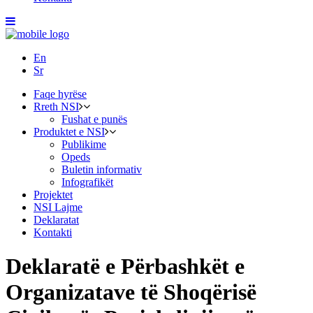
En
Sr
Faqe hyrëse
Rreth NSI
Fushat e punës
Produktet e NSI
Publikime
Opeds
Buletin informativ
Infografikët
Projektet
NSI Lajme
Deklaratat
Kontakti
Deklaratë e Përbashkët e
Organizatave të Shoqërisë