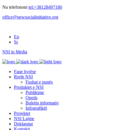
Na telefononi
tel:+38128497180
office@newsocialinitiative.org
En
Sr
NSI in Media
Faqe hyrëse
Rreth NSI
Fushat e punës
Produktet e NSI
Publikime
Opeds
Buletin informativ
Infografikët
Projektet
NSI Lajme
Deklaratat
Kontakti