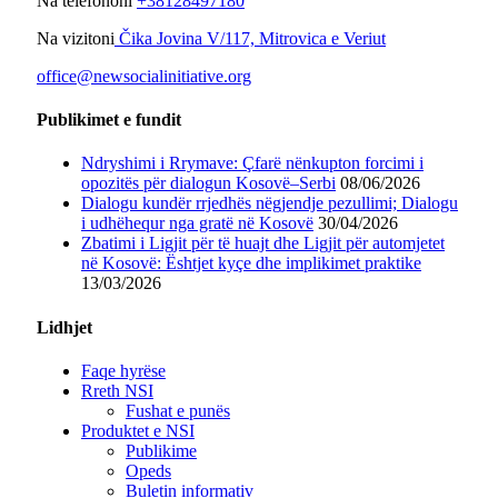
Na telefononi
+38128497180
Na vizitoni
Čika Jovina V/117, Mitrovica e Veriut
office@newsocialinitiative.org
Publikimet e fundit
Ndryshimi i Rrymave: Çfarë nënkupton forcimi i
opozitës për dialogun Kosovë–Serbi
08/06/2026
Dialogu kundër rrjedhës nëgjendje pezullimi; Dialogu
i udhëhequr nga gratë në Kosovë
30/04/2026
Zbatimi i Ligjit për të huajt dhe Ligjit për automjetet
në Kosovë: Ështjet kyçe dhe implikimet praktike
13/03/2026
Lidhjet
Faqe hyrëse
Rreth NSI
Fushat e punës
Produktet e NSI
Publikime
Opeds
Buletin informativ