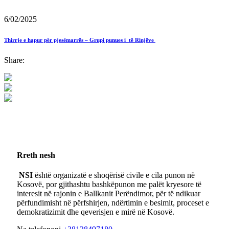
6/02/2025
Thirrje e hapur për pjesëmarrës – Grupi punues i të Rinjëve
Share:
Rreth nesh
NSI
është organizatë e shoqërisë civile e cila punon në
Kosovë, por gjithashtu bashkëpunon me palët kryesore të
interesit në rajonin e Ballkanit Perëndimor, për të ndikuar
përfundimisht në përfshirjen, ndërtimin e besimit, proceset e
demokratizimit dhe qeverisjen e mirë në Kosovë.