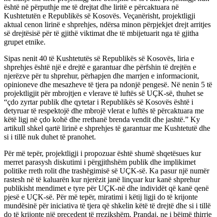
është në përputhje me të drejtat dhe liritë e përcaktuara në
Kushtetutën e Republikës së Kosovës. Veçanërisht, projektligji
aktual cenon lirinë e shprehjes, ndërsa minon përpjekjet drejt arritjes
së drejtësisë për të gjithë viktimat dhe të mbijetuarit nga të gjitha
grupet etnike.
Sipas nenit 40 të Kushtetutës së Republikës së Kosovës, liria e
shprehjes është një e drejtë e garantuar dhe përfshin të drejtën e
njerëzve për tu shprehur, përhapjen dhe marrjen e informacionit,
opinioneve dhe mesazheve të tjera pa ndonjë pengesë. Në nenin 5 të
projektligjit për mbrojtjen e vlerave të luftës së UÇK-së, thuhet se
“çdo zyrtar publik dhe qytetar i Republikës së Kosovës është i
detyruar të respektojë dhe mbrojë vlerat e luftës të përcaktuara me
këtë ligj në çdo kohë dhe rrethanë brenda vendit dhe jashtë.” Ky
artikull shkel qartë lirinë e shprehjes të garantuar me Kushtetutë dhe
si i tillë nuk duhet të pranohet.
Për më tepër, projektligji i propozuar është shumë shqetësues kur
merret parasysh diskutimi i përgjithshëm publik dhe implikimet
politike rreth rolit dhe trashëgimisë së UÇK-së. Ka pasur një numër
rastesh në të kaluarën kur njerëzit janë linçuar kur kanë shprehur
publikisht mendimet e tyre për UÇK-në dhe individët që kanë qenë
pjesë e UÇK-së. Për më tepër, miratimi i këtij ligji do të krijonte
mundësinë për iniciativa të tjera që shkelin këtë të drejtë dhe si i tillë
do të krijonte një precedent të rrezikshëm. Prandaj, ne i bëjmë thirrje