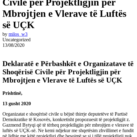
Civile për Projektligjin për
Mbrojtjen e Vlerave të Luftës
së UÇK
by
milos_w3
Uncategorized
13/08/2020
Deklaratë e Përbashkët e Organizatave të
Shoqërisë Civile për Projektligjin për
Mbrojtjen e Vlerave të Luftës së UÇK
Prishtinë,
13 gusht 2020
Organizatat e shoqërisë civile u bëjnë thirrje deputetëve të Partisë
Demokratike të Kosovës, konkretisht propozuesit të projektligjit z.
Gazmend Bytyqi që të tërheq projektligjin për mbrojtjen e vlerave të
luftës së UÇK-së. Ne kemi ndjekur me shqetësim zhvillimet e fundit
në lidhje me këtë projektligj dhe besojmë se si i tillë projektligji nuk