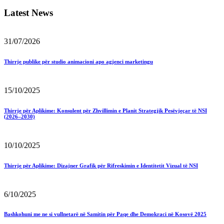
Latest News
31/07/2026
Thirrje publike për studio animacioni apo agjenci marketingu
15/10/2025
Thirrje për Aplikime: Konsulent për Zhvillimin e Planit Strategjik Pesëvjeçar të NSI
(2026–2030)
10/10/2025
Thirrje për Aplikime: Dizajner Grafik për Rifreskimin e Identitetit Vizual të NSI
6/10/2025
Bashkohuni me ne si vullnetarë në Samitin për Paqe dhe Demokraci në Kosovë 2025