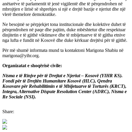
anëtarëve të parlamentit të jenë vigjilentë dhe të përqendrohen në
mbrojtjen e lirisë së shprehjes si një e drejtë bazije e njeriut dhe një
vlerë themelore demokratike.
Ne besojmë se përpjekjet tona institucionale dhe kolektive duhet të
përqendrohen në paqe dhe pajtim, duke mbështetur dhe respektuar
dinjitetin e të gjithë viktimave dhe të mbijetuarve të të gjitha etnive
nga lufta e fundit në Kosovë dhe duke kërkuar drejtësi për të gjithë.
Për më shumë informata mund ta kontaktoni Marigona Shabiu në
marigona@yihr.org.
Organizatat e shoqërisë civile:
Nisma e të Rinjve për të Drejtat e Njeriut – Kosovë (YIHR KS).
Fondi për të Drejtën Humanitare Kosovë (HLC), Qendra
Kosovare për Rehabilitimin e të Mbijetuarve të Torturës (KRCT),
Integra, Alternative Dispute Resolution Center (ADRC), Nisma e
Re Sociale (NSI).
Share: