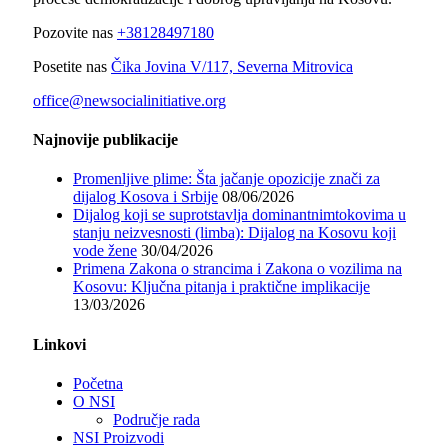
Pozovite nas
+38128497180
Posetite nas
Čika Jovina V/117, Severna Mitrovica
office@newsocialinitiative.org
Najnovije publikacije
Promenljive plime: Šta jačanje opozicije znači za
dijalog Kosova i Srbije
08/06/2026
Dijalog koji se suprotstavlja dominantnimtokovima u
stanju neizvesnosti (limba): Dijalog na Kosovu koji
vode žene
30/04/2026
Primena Zakona o strancima i Zakona o vozilima na
Kosovu: Ključna pitanja i praktične implikacije
13/03/2026
Linkovi
Početna
O NSI
Područje rada
NSI Proizvodi