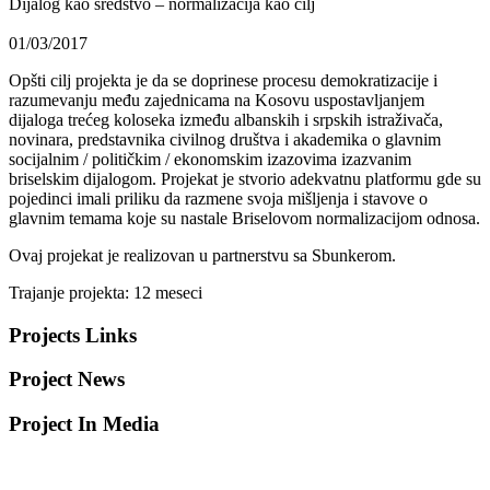
Dijalog kao sredstvo – normalizacija kao cilj
01/03/2017
Opšti cilj projekta je da se doprinese procesu demokratizacije i
razumevanju među zajednicama na Kosovu uspostavljanjem
dijaloga trećeg koloseka između albanskih i srpskih istraživača,
novinara, predstavnika civilnog društva i akademika o glavnim
socijalnim / političkim / ekonomskim izazovima izazvanim
briselskim dijalogom. Projekat je stvorio adekvatnu platformu gde su
pojedinci imali priliku da razmene svoja mišljenja i stavove o
glavnim temama koje su nastale Briselovom normalizacijom odnosa.
Ovaj projekat je realizovan u partnerstvu sa Sbunkerom.
Trajanje projekta: 12 meseci
Projects Links
Project News
Project In Media