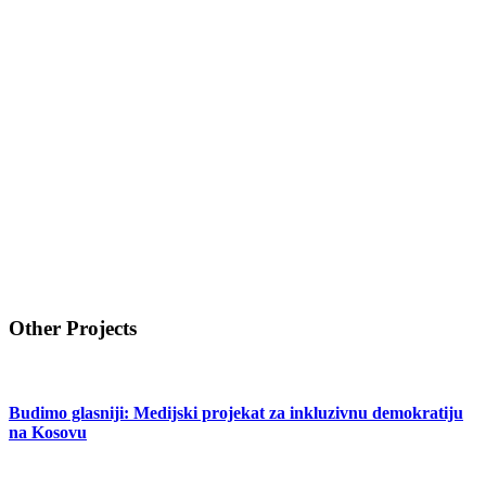
Other Projects
Budimo glasniji: Medijski projekat za inkluzivnu demokratiju
na Kosovu