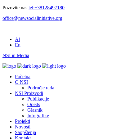
Pozovite nas
tel:+38128497180
office@newsocialinitiative.org
Al
En
NSI in Media
Početna
O NSI
Područje rada
NSI Proizvodi
Publikacije
Opeds
Glasnik
Infografike
Projekti
Novosti
Saopštenja
Kontakt