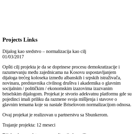
Projects Links
Dijalog kao sredstvo – normalizacija kao cilj
01/03/2017
Opšti cilj projekta je da se doprinese procesu demokratizacije i
razumevanju među zajednicama na Kosovu uspostavljanjem
dijaloga trećeg koloseka između albanskih i srpskih istraživača,
novinara, predstavnika civilnog društva i akademika o glavnim
socijalnim / političkim / ekonomskim izazovima izazvanim
briselskim dijalogom. Projekat je stvorio adekvatnu platformu gde su
pojedinci imali priliku da razmene svoja mišljenja i stavove o
glavnim temama koje su nastale Briselovom normalizacijom odnosa.
Ovaj projekat je realizovan u partnerstvu sa Sbunkerom.
Trajanje projekta: 12 meseci