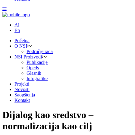
Al
En
Početna
O NSI
Područje rada
NSI Proizvodi
Publikacije
Opeds
Glasnik
Infografike
Projekti
Novosti
Saopštenja
Kontakt
Dijalog kao sredstvo –
normalizacija kao cilj