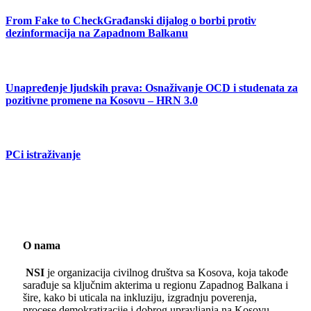
From Fake to CheckGrađanski dijalog o borbi protiv
dezinformacija na Zapadnom Balkanu
Unapređenje ljudskih prava: Osnaživanje OCD i studenata za
pozitivne promene na Kosovu – HRN 3.0
PCi istraživanje
O nama
NSI
je organizacija civilnog društva sa Kosova, koja takođe
sarađuje sa ključnim akterima u regionu Zapadnog Balkana i
šire, kako bi uticala na inkluziju, izgradnju poverenja,
procese demokratizacije i dobrog upravljanja na Kosovu.