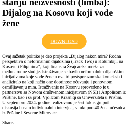
stanju neizvesnosti (limba):
Dijalog na Kosovu koji vode
žene
DOWNLOAD
Ovaj sažetak politike je deo projekta „Dijalog nakon mira? Rodna
perspektiva o neformalnim dijalozima (Track Two) u Kolumbiji, na
Kosovu i Filipinima“, koji finansira Švajcarska mreža za
međunarodne studije. Istraživanje se bavilo neformalnim dijaloškim
inicijativama koje vode žene u ova tri postsporazumska konteksta i
analiziralo na koji način one doprinose očuvanju i ponovnom
osmišljavanju mira. Istraživanje na Kosovu sprovedeno je u
partnerstvu sa Novom društvenom inicijativom (NSI) i Artpolisom iz
Prištine, kao i sa prof. Vjollcom Krasniqi sa Univerziteta u Prištini.
U septembru 2024. godine realizovano je šest fokus grupnih
diskusija i osam individualnih intervjua, sa ukupno 40 žena učesnica
iz Prištine i Severne Mitrovice.
Share: