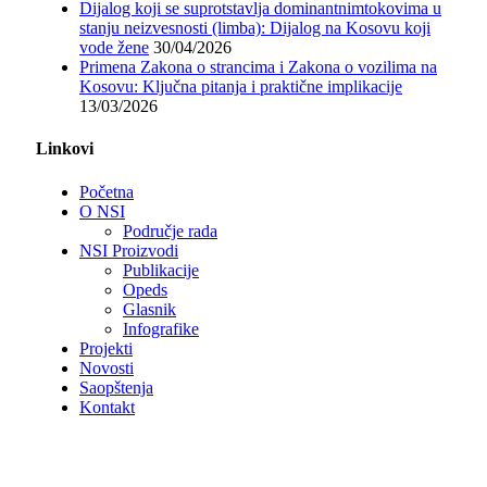
Dijalog koji se suprotstavlja dominantnimtokovima u
stanju neizvesnosti (limba): Dijalog na Kosovu koji
vode žene
30/04/2026
Primena Zakona o strancima i Zakona o vozilima na
Kosovu: Ključna pitanja i praktične implikacije
13/03/2026
Linkovi
Početna
O NSI
Područje rada
NSI Proizvodi
Publikacije
Opeds
Glasnik
Infografike
Projekti
Novosti
Saopštenja
Kontakt