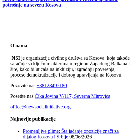
potrošnje na severu Kosova
O nama
NSI
je organizacija civilnog društva sa Kosova, koja takođe
sarađuje sa ključnim akterima u regionu Zapadnog Balkana i
šire, kako bi uticala na inkluziju, izgradnju poverenja,
procese demokratizacije i dobrog upravljanja na Kosovu.
Pozovite nas
+38128497180
Posetite nas
Čika Jovina V/117, Severna Mitrovica
office@newsocialinitiative.org
Najnovije publikacije
Promenljive plime: Šta jačanje opozicije znači za
dijalog Kosova i Srbije
08/06/2026