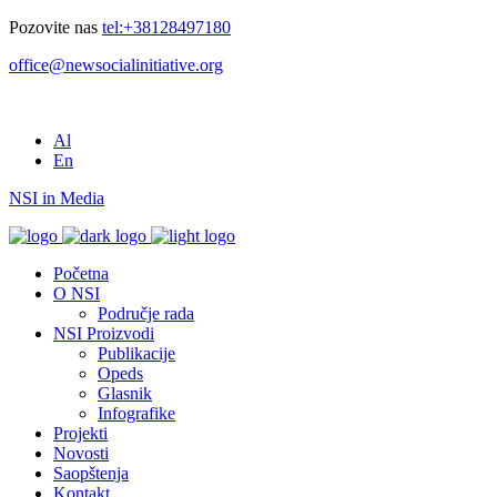
Pozovite nas
tel:+38128497180
office@newsocialinitiative.org
Al
En
NSI in Media
Početna
O NSI
Područje rada
NSI Proizvodi
Publikacije
Opeds
Glasnik
Infografike
Projekti
Novosti
Saopštenja
Kontakt