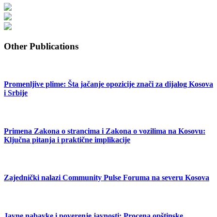
Other Publications
Promenljive plime: Šta jačanje opozicije znači za dijalog Kosova
i Srbije
Primena Zakona o strancima i Zakona o vozilima na Kosovu:
Ključna pitanja i praktične implikacije
Zajednički nalazi Community Pulse Foruma na severu Kosova
Javne nabavke i poverenje javnosti: Procena opštinske