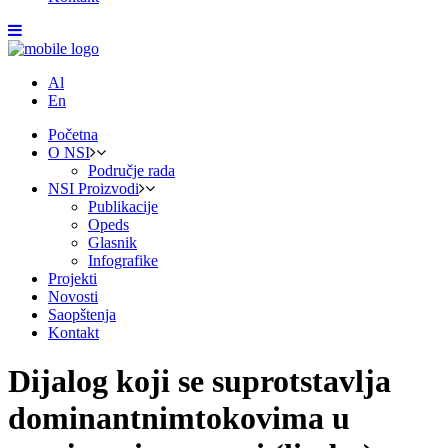
Al
En
Početna
O NSI
Područje rada
NSI Proizvodi
Publikacije
Opeds
Glasnik
Infografike
Projekti
Novosti
Saopštenja
Kontakt
Dijalog koji se suprotstavlja
dominantnimtokovima u