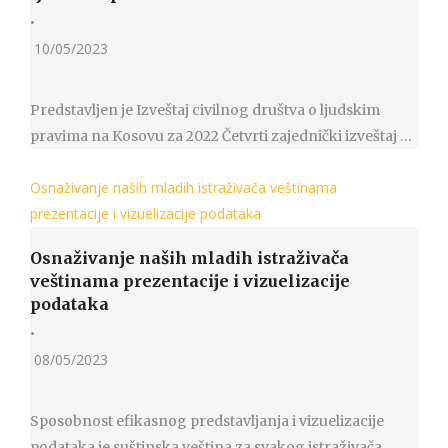
•
10/05/2023
Predstavljen je Izveštaj civilnog društva o ljudskim
pravima na Kosovu za 2022 Četvrti zajednički izveštaj …
Osnaživanje naših mladih istraživača veštinama
prezentacije i vizuelizacije podataka
Osnaživanje naših mladih istraživača
veštinama prezentacije i vizuelizacije
podataka
•
08/05/2023
Sposobnost efikasnog predstavljanja i vizuelizacije
podataka je suštinska veština za svakog istraživača,