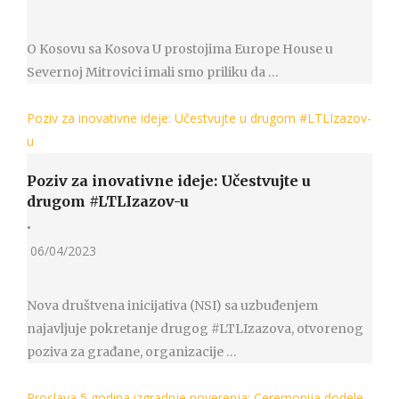
O Kosovu sa Kosova U prostojima Europe House u
Severnoj Mitrovici imali smo priliku da …
Poziv za inovativne ideje: Učestvujte u drugom #LTLIzazov-
u
Poziv za inovativne ideje: Učestvujte u
drugom #LTLIzazov-u
•
06/04/2023
Nova društvena inicijativa (NSI) sa uzbuđenjem
najavljuje pokretanje drugog #LTLIzazova, otvorenog
poziva za građane, organizacije …
Proslava 5 godina izgradnje poverenja: Ceremonija dodele