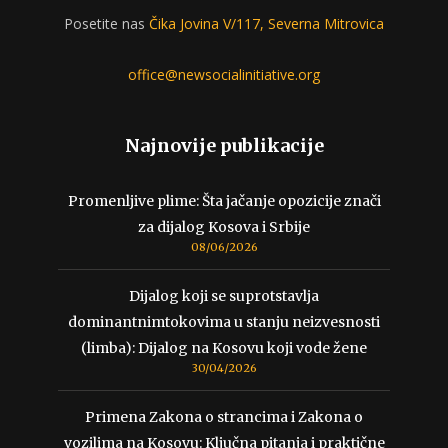
Posetite nas
Čika Jovina V/117, Severna Mitrovica
office@newsocialinitiative.org
Najnovije publikacije
Promenljive plime: Šta jačanje opozicije znači
za dijalog Kosova i Srbije
08/06/2026
Dijalog koji se suprotstavlja
dominantnimtokovima u stanju neizvesnosti
(limba): Dijalog na Kosovu koji vode žene
30/04/2026
Primena Zakona o strancima i Zakona o
vozilima na Kosovu: Ključna pitanja i praktične