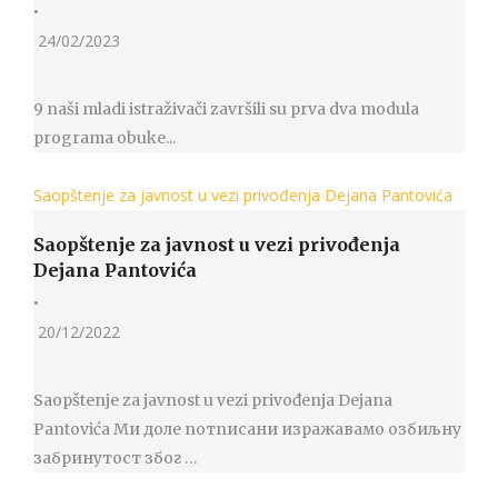
•
24/02/2023
9 naši mladi istraživači završili su prva dva modula
programa obuke...
Saopštenje za javnost u vezi privođenja Dejana Pantovića
Saopštenje za javnost u vezi privođenja
Dejana Pantovića
•
20/12/2022
Saopštenje za javnost u vezi privođenja Dejana
Pantovića Ми доле потписани изражавамо озбиљну
забринутост због …