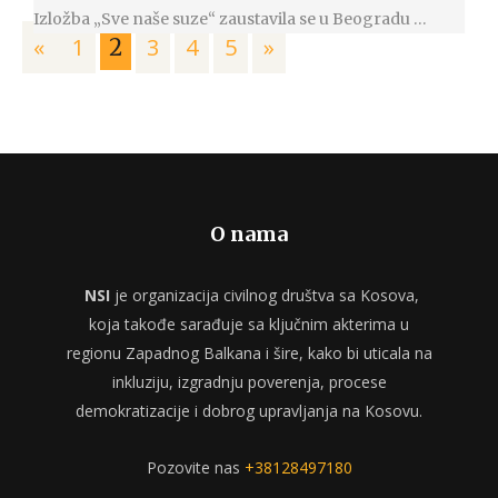
Izložba „Sve naše suze“ zaustavila se u Beogradu …
«
1
3
4
5
»
2
O nama
NSI
je organizacija civilnog društva sa Kosova,
koja takođe sarađuje sa ključnim akterima u
regionu Zapadnog Balkana i šire, kako bi uticala na
inkluziju, izgradnju poverenja, procese
demokratizacije i dobrog upravljanja na Kosovu.
Pozovite nas
+38128497180