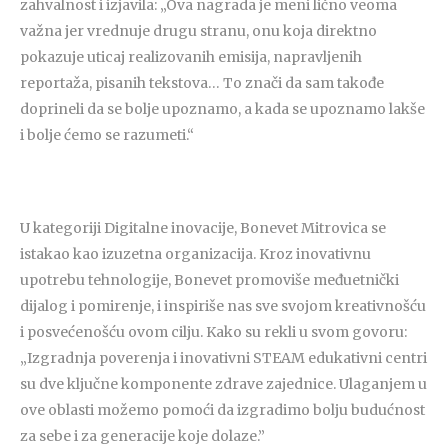
zahvalnost i izjavila: „Ova nagrada je meni lično veoma
važna jer vrednuje drugu stranu, onu koja direktno
pokazuje uticaj realizovanih emisija, napravljenih
reportaža, pisanih tekstova… To znači da sam takođe
doprineli da se bolje upoznamo, a kada se upoznamo lakše
i bolje ćemo se razumeti.“
U kategoriji Digitalne inovacije, Bonevet Mitrovica se
istakao kao izuzetna organizacija. Kroz inovativnu
upotrebu tehnologije, Bonevet promoviše međuetnički
dijalog i pomirenje, i inspiriše nas sve svojom kreativnošću
i posvećenošću ovom cilju. Kako su rekli u svom govoru:
„Izgradnja poverenja i inovativni STEAM edukativni centri
su dve ključne komponente zdrave zajednice. Ulaganjem u
ove oblasti možemo pomoći da izgradimo bolju budućnost
za sebe i za generacije koje dolaze.”