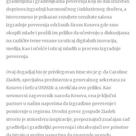
graditeljima i graditeljkama poverenja koji su dali izuzetan
doprinos izgradnji harmoničnog i inkluzivnog društva, a
istovremeno je prikazao rezultete rezultate salona
izgradnje poverenja održanih širom Kosova gde smo
okupili mlade i pružili im priliku da učestvuju u diskusijama
na različite teme vezane za uticaj digitalnih inovacija,
medija, kao i učešće i uticaj mladih u procesu izgradnje
poverenja.
Ovaj dogadjaj bio je privilegovan time sto je g-đa Caroline
Ziadeh, specijalna predstavnica generalnog sekretara za
Kosovo i šefica UNMIK-a, uveličala ovu priliku. Kao
neumorni zagovornik naroda Kosova, ona je ključni
partner u našim naporima da izgradimo poverenje i
pomirenje u regionu. Uvodni govor gospođe Ziadeh
stvorio je atmosferu inspiracije, prepoznajući značajan rad
graditelja i graditeljki poverenja i ohrabrujući sve prisutne
da istraju u svojim naporima da unaprede agendu