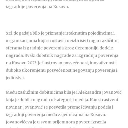
izgradnje poverenja na Kosovu.
Srž događaja bilo je priznanje istaknutim pojedincima i
organizacijama koji su ostavili neizbrisiv trag u različitim
sferama izgradnje poverenja kroz Ceremoniju dodele
nagrada. Svaki dobitnik nagrade za izgradnju poverenja
na Kosovu 2023. je ilustrovao posvećenost, inovativnost i
duboko ukorenjenu posvećenost negovanju poverenja i
jedinstva.
Među zaslužnim dobitnicima bila je i Aleksandra Jovanović,
koja je dobila nagradu u kategoriji medija. Kao strastveni
novinar, Jovanović se posvetila premošćivanju podela i
izgradnji poverenja među zajednicama na Kosovu.
Jovanovićeva je u svom prijemnom govoru izrazila