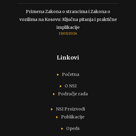
Primena Zakona o strancima i Zakona o
vozilima na Kosovu: Ključna pitanja i praktične
implikacije
13/03/2026
Linkovi
Početna
O NSI
Područje rada
NSI Proizvodi
Publikacije
Opeds