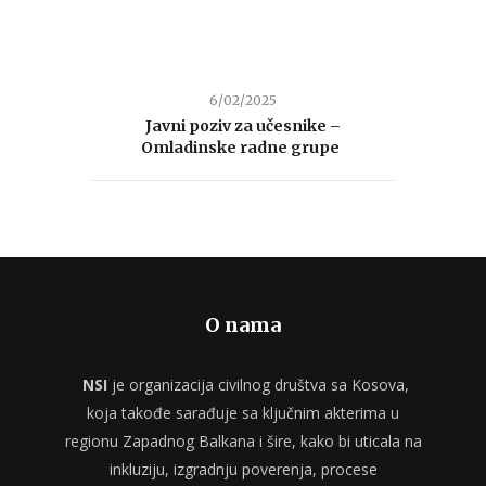
6/02/2025
Javni poziv za učesnike –
Omladinske radne grupe
O nama
NSI
je organizacija civilnog društva sa Kosova,
koja takođe sarađuje sa ključnim akterima u
regionu Zapadnog Balkana i šire, kako bi uticala na
inkluziju, izgradnju poverenja, procese