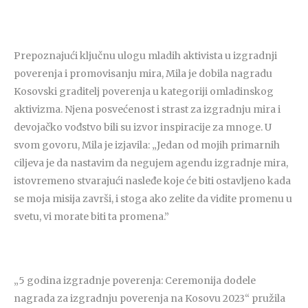
Prepoznajući ključnu ulogu mladih aktivista u izgradnji
poverenja i promovisanju mira, Mila je dobila nagradu
Kosovski graditelj poverenja u kategoriji omladinskog
aktivizma. Njena posvećenost i strast za izgradnju mira i
devojačko vođstvo bili su izvor inspiracije za mnoge. U
svom govoru, Mila je izjavila: „Jedan od mojih primarnih
ciljeva je da nastavim da negujem agendu izgradnje mira,
istovremeno stvarajući nasleđe koje će biti ostavljeno kada
se moja misija završi, i stoga ako zelite da vidite promenu u
svetu, vi morate biti ta promena.”
„5 godina izgradnje poverenja: Ceremonija dodele
nagrada za izgradnju poverenja na Kosovu 2023“ pružila