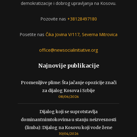
demokratizacije i dobrog upravljanja na Kosovu.
Pozovite nas
+38128497180
Posetite nas
Čika Jovina V/117, Severna Mitrovica
office@newsocialinitiative.org
Najnovije publikacije
Promenljive plime: Šta jačanje opozicije znači
za dijalog Kosova i Srbije
08/06/2026
Dijalog koji se suprotstavlja
dominantnimtokovima u stanju neizvesnosti
(limba): Dijalog na Kosovu koji vode žene
30/04/2026