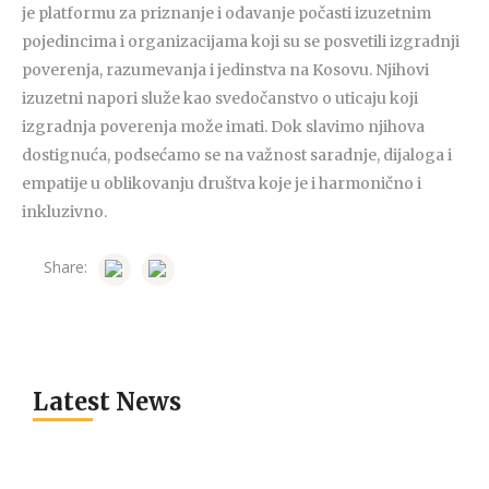
je platformu za priznanje i odavanje počasti izuzetnim
pojedincima i organizacijama koji su se posvetili izgradnji
poverenja, razumevanja i jedinstva na Kosovu. Njihovi
izuzetni napori služe kao svedočanstvo o uticaju koji
izgradnja poverenja može imati. Dok slavimo njihova
dostignuća, podsećamo se na važnost saradnje, dijaloga i
empatije u oblikovanju društva koje je i harmonično i
inkluzivno.
Share:
Latest News