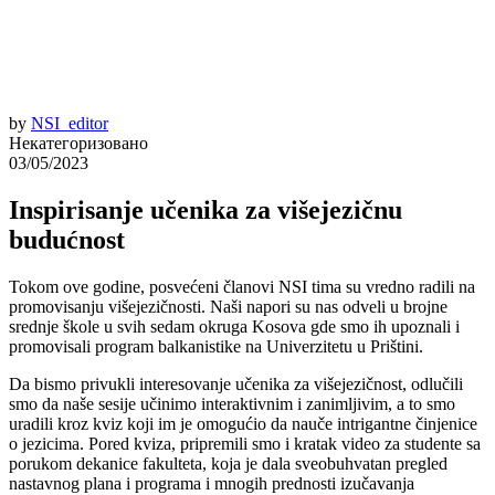
by
NSI_editor
Некатегоризовано
03/05/2023
Inspirisanje učenika za višejezičnu
budućnost
Tokom ove godine, posvećeni članovi NSI tima su vredno radili na
promovisanju višejezičnosti. Naši napori su nas odveli u brojne
srednje škole u ​​svih sedam okruga Kosova gde smo ih upoznali i
promovisali program balkanistike na Univerzitetu u Prištini.
Da bismo privukli interesovanje učenika za višejezičnost, odlučili
smo da naše sesije učinimo interaktivnim i zanimljivim, a to smo
uradili kroz kviz koji im je omogućio da nauče intrigantne činjenice
o jezicima. Pored kviza, pripremili smo i kratak video za studente sa
porukom dekanice fakulteta, koja je dala sveobuhvatan pregled
nastavnog plana i programa i mnogih prednosti izučavanja