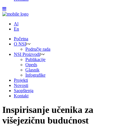
Al
En
Početna
O NSI
Područje rada
NSI Proizvodi
Publikacije
Opeds
Glasnik
Infografike
Projekti
Novosti
Saopštenja
Kontakt
Inspirisanje učenika za
višejezičnu budućnost