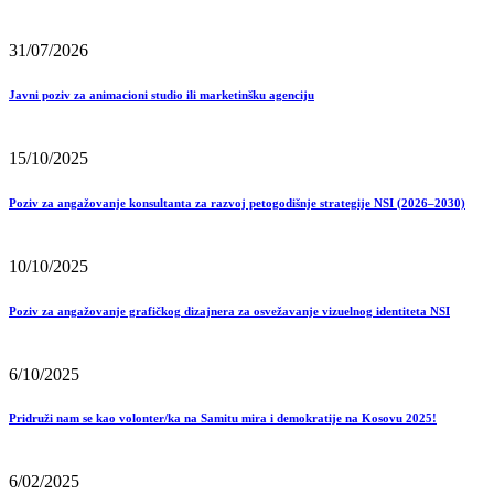
31/07/2026
Javni poziv za animacioni studio ili marketinšku agenciju
15/10/2025
Poziv za angažovanje konsultanta za razvoj petogodišnje strategije NSI (2026–2030)
10/10/2025
Poziv za angažovanje grafičkog dizajnera za osvežavanje vizuelnog identiteta NSI
6/10/2025
Pridruži nam se kao volonter/ka na Samitu mira i demokratije na Kosovu 2025!
6/02/2025