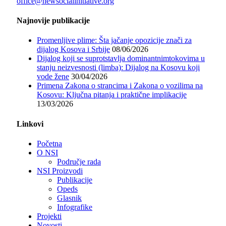
office@newsocialinitiative.org
Najnovije publikacije
Promenljive plime: Šta jačanje opozicije znači za
dijalog Kosova i Srbije
08/06/2026
Dijalog koji se suprotstavlja dominantnimtokovima u
stanju neizvesnosti (limba): Dijalog na Kosovu koji
vode žene
30/04/2026
Primena Zakona o strancima i Zakona o vozilima na
Kosovu: Ključna pitanja i praktične implikacije
13/03/2026
Linkovi
Početna
O NSI
Područje rada
NSI Proizvodi
Publikacije
Opeds
Glasnik
Infografike
Projekti
Novosti