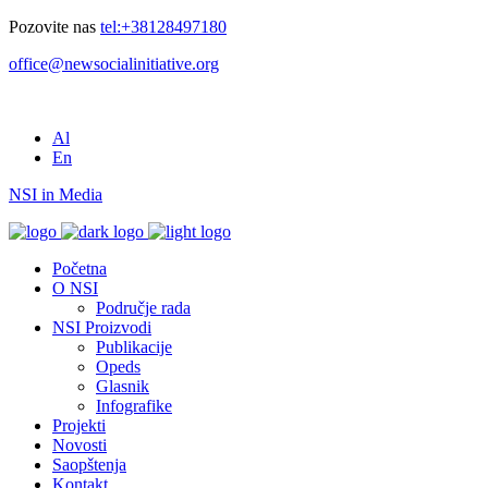
Pozovite nas
tel:+38128497180
office@newsocialinitiative.org
Al
En
NSI in Media
Početna
O NSI
Područje rada
NSI Proizvodi
Publikacije
Opeds
Glasnik
Infografike
Projekti
Novosti
Saopštenja
Kontakt