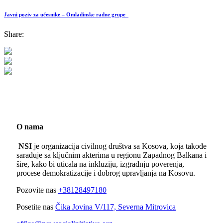
Javni poziv za učesnike – Omladinske radne grupe
Share:
O nama
NSI
je organizacija civilnog društva sa Kosova, koja takođe
sarađuje sa ključnim akterima u regionu Zapadnog Balkana i
šire, kako bi uticala na inkluziju, izgradnju poverenja,
procese demokratizacije i dobrog upravljanja na Kosovu.
Pozovite nas
+38128497180
Posetite nas
Čika Jovina V/117, Severna Mitrovica