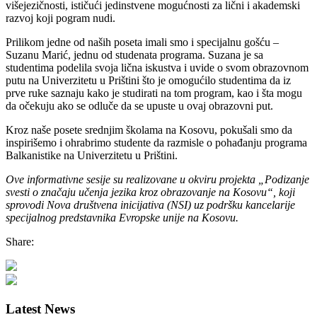
višejezičnosti, ističući jedinstvene mogućnosti za lični i akademski
razvoj koji pogram nudi.
Prilikom jedne od naših poseta imali smo i specijalnu gošću –
Suzanu Marić, jednu od studenata programa. Suzana je sa
studentima podelila svoja lična iskustva i uvide o svom obrazovnom
putu na Univerzitetu u Prištini što je omogućilo studentima da iz
prve ruke saznaju kako je studirati na tom program, kao i šta mogu
da očekuju ako se odluče da se upuste u ovaj obrazovni put.
Kroz naše posete srednjim školama na Kosovu, pokušali smo da
inspirišemo i ohrabrimo studente da razmisle o pohađanju programa
Balkanistike na Univerzitetu u Prištini.
Ove informativne sesije su realizovane u okviru projekta „Podizanje
svesti o značaju učenja jezika kroz obrazovanje na Kosovu“, koji
sprovodi Nova društvena inicijativa (NSI) uz podršku kancelarije
specijalnog predstavnika Evropske unije na Kosovu.
Share:
Latest News