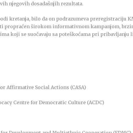
svih njegovih dosadašnjih rezultata.
odi kretanja, bilo da on podrazumeva preregistraciju KM
biti propraćen širokom informativnom kampanjom, brzim
 koji se suočavaju sa poteškoćama pri pribavljanju li
or Affirmative Social Actions (CASA)
ocacy Centre for Democratic Culture (ACDC)
m for Development and Multiethnic Cooperation (FDMC)