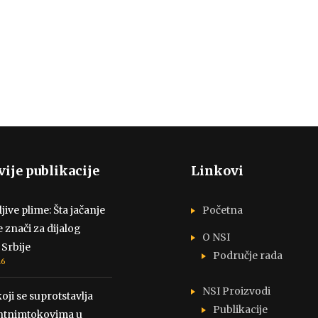
ije publikacije
Linkovi
ive plime: Šta jačanje
Početna
e znači za dijalog
O NSI
 Srbije
Područje rada
26
NSI Proizvodi
oji se suprotstavlja
Publikacije
tnimtokovima u