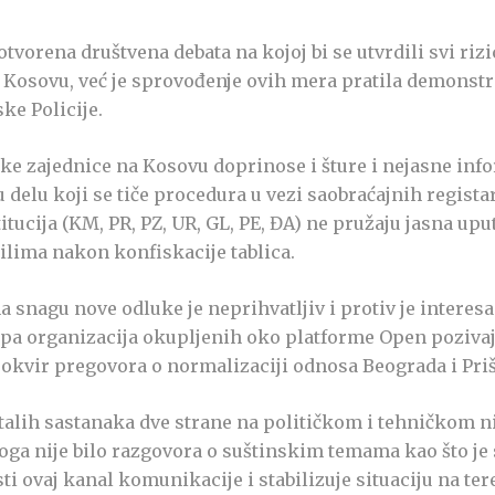
orena društvena debata na kojoj bi se utvrdili svi rizic
 Kosovu, već je sprovođenje ovih mera pratila demonstra
ke Policije.
e zajednice na Kosovu doprinose i šture i nejasne info
delu koji se tiče procedura u vezi saobraćajnih regist
tucija (KM, PR, PZ, UR, GL, PE, ĐA) ne pružaju jasna upu
ilima nakon konfiskacije tablica.
 snagu nove odluke je neprihvatljiv i protiv je interesa
rupa organizacija okupljenih oko platforme Open poziva
u okvir pregovora o normalizaciji odnosa Beograda i Priš
estalih sastanaka dve strane na političkom i tehničkom n
aloga nije bilo razgovora o suštinskim temama kao što je
i ovaj kanal komunikacije i stabilizuje situaciju na te