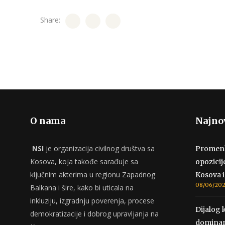
Share:
O nama
Najnov
NSI
je organizacija civilnog društva sa
Promenlj
Kosova, koja takođe sarađuje sa
opozicij
ključnim akterima u regionu Zapadnog
Kosova i
08/06/20
Balkana i šire, kako bi uticala na
inkluziju, izgradnju poverenja, procese
Dijalog k
demokratizacije i dobrog upravljanja na
dominan