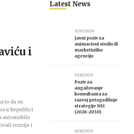
Latest News
31/07/2026
Javni poziv za
animacioni studio ili
aviću i
marketinšku
agenciju
15/10/2025
Poziv za
angažovanje
konsultanta za
razvoj petogodišnje
a to da su
strategije NSI
va u Republici
(2026–2030)
a automobile
vali tenzije i
10/10/2025