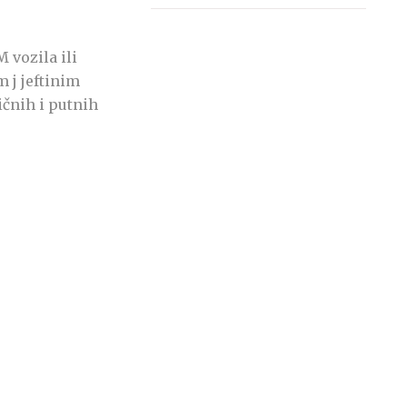
 vozila ili
 j jeftinim
čnih i putnih