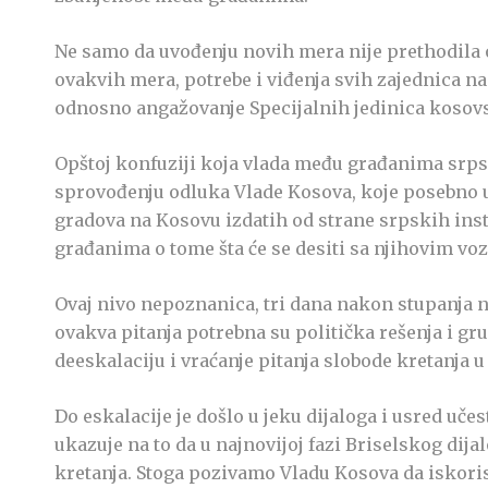
Ne samo da uvođenju novih mera nije prethodila otv
ovakvih mera, potrebe i viđenja svih zajednica na
odnosno angažovanje Specijalnih jedinica kosovs
Opštoj konfuziji koja vlada među građanima srpsk
sprovođenju odluka Vlade Kosova, koje posebno u 
gradova na Kosovu izdatih od strane srpskih insti
građanima o tome šta će se desiti sa njihovim voz
Ovaj nivo nepoznanica, tri dana nakon stupanja na
ovakva pitanja potrebna su politička rešenja i g
deeskalaciju i vraćanje pitanja slobode kretanja 
Do eskalacije je došlo u jeku dijaloga i usred uč
ukazuje na to da u najnovijoj fazi Briselskog dij
kretanja. Stoga pozivamo Vladu Kosova da iskorist