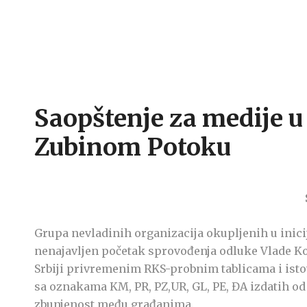
Saopštenje za medije u
Zubinom Potoku
Grupa nevladinih organizacija okupljenih u inicij
nenajavljen početak sprovođenja odluke Vlade K
Srbiji privremenim RKS-probnim tablicama i ist
sa oznakama KM, PR, PZ,UR, GL, PE, ĐA izdatih od 
zbunjenost među građanima.