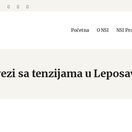
Početna
O NSI
NSI Pr
vezi sa tenzijama u Lepos