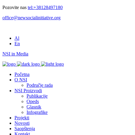
Pozovite nas
tel:+38128497180
office@newsocialinitiative.org
Al
En
NSI in Media
Početna
O NSI
Područje rada
NSI Proizvodi
Publikacije
Opeds
Glasnik
Infografike
Projekti
Novosti
Saopštenja
Kontakt