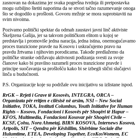
zasnovan na dokazima jer svaka pogrešna tvrdnja ili pretpostavka
mogu ozbiljno štetiti naporima da se stvori tačno razumevanje onoga
što se dogodilo u prošlosti. Govoru mržnje se mora suprotstaviti na
svim nivoima.
Pozivamo politički spektar da odmah zaustavi javni linč aktiviste
Škeljzena Gašija, jer sa takvom političkom elitom u kojoj se
predstavlja i promoviše jedna naracija, jedna istina, onemogućavamo
proces tranzicione pravde na Kosovu i uskraćujemo pravo na
pravdu žrtvama i njihovim porodicama. Takođe predlažemo da
političke stranke održavaju aktivnosti podizanja svesti za svoje
članove kako bi pravilno razumeli proces tranzicione pravde i
principe suočavanja sa prošlošću kako bi se izbegli slični slučajevi
linča u budućnosti.
P.S. Organizacije koje su podržale ovu inicijativu su izlistane ispod.
RrGK – Rrjeti i Grave të Kosovës, INTEGRA, ORCA –
Organizata për rritjen e cilësisë në arsim, NSI – New Social
Initiative, TOKA, Instituti Columbus, Youth Initiative for Human
Rights – Kosovo, Fondacioni i Kosovës për Shoqëri të Hapur –
KFOS, Multimedia, Fondacioni Kosovar për Shoqëri Civile –
KCSF, Çohu, Nora Ahmetaj, BIRN KOSOVA, Internews Kosova,
Artpolis, SIT – Qendra për Këshillim, Shërbime Sociale dhe
Hulumtime, ETEA, Developing Together, EcoKosWomem, EC