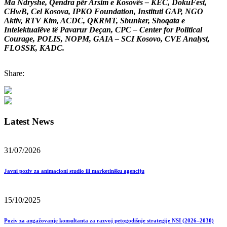
Ma Ndryshe, Qendra për Arsim e Kosovës – KEC, DokuFest,
CHwB, Cel Kosova, IPKO Foundation, Instituti GAP, NGO
Aktiv, RTV Kim, ACDC, QKRMT, Sbunker, Shoqata e
Intelektualëve të Pavarur Deçan, CPC – Center for Political
Courage, POLIS, NOPM, GAIA – SCI Kosovo, CVE Analyst,
FLOSSK, KADC.
Share:
Latest News
31/07/2026
Javni poziv za animacioni studio ili marketinšku agenciju
15/10/2025
Poziv za angažovanje konsultanta za razvoj petogodišnje strategije NSI (2026–2030)