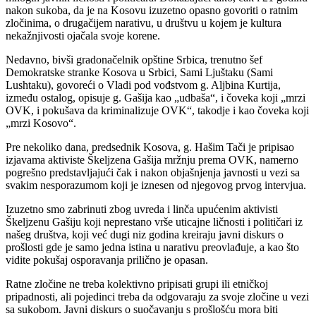
nakon sukoba, da je na Kosovu izuzetno opasno govoriti o ratnim
zločinima, o drugačijem narativu, u društvu u kojem je kultura
nekažnjivosti ojačala svoje korene.
Nedavno, bivši gradonačelnik opštine Srbica, trenutno šef
Demokratske stranke Kosova u Srbici, Sami Ljuštaku (Sami
Lushtaku), govoreći o Vladi pod vođstvom g. Aljbina Kurtija,
između ostalog, opisuje g. Gašija kao „udbaša“, i čoveka koji „mrzi
OVK, i pokušava da kriminalizuje OVK“, takodje i kao čoveka koji
„mrzi Kosovo“.
Pre nekoliko dana, predsednik Kosova, g. Hašim Tači je pripisao
izjavama aktiviste Škeljzena Gašija mržnju prema OVK, namerno
pogrešno predstavljajući čak i nakon objašnjenja javnosti u vezi sa
svakim nesporazumom koji je iznesen od njegovog prvog intervjua.
Izuzetno smo zabrinuti zbog uvreda i linča upućenim aktivisti
Škeljzenu Gašiju koji neprestano vrše uticajne ličnosti i političari iz
našeg društva, koji već dugi niz godina kreiraju javni diskurs o
prošlosti gde je samo jedna istina u narativu preovlađuje, a kao što
vidite pokušaj osporavanja prilično je opasan.
Ratne zločine ne treba kolektivno pripisati grupi ili etničkoj
pripadnosti, ali pojedinci treba da odgovaraju za svoje zločine u vezi
sa sukobom. Javni diskurs o suočavanju s prošlošću mora biti