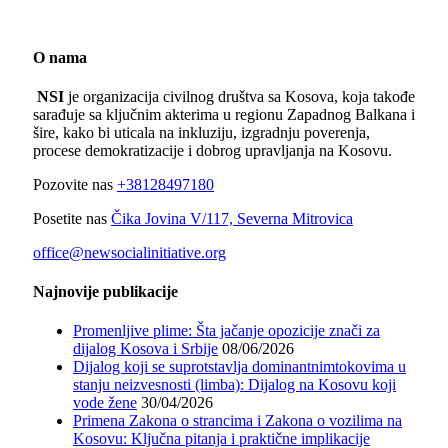
O nama
NSI
je organizacija civilnog društva sa Kosova, koja takođe
sarađuje sa ključnim akterima u regionu Zapadnog Balkana i
šire, kako bi uticala na inkluziju, izgradnju poverenja,
procese demokratizacije i dobrog upravljanja na Kosovu.
Pozovite nas
+38128497180
Posetite nas
Čika Jovina V/117, Severna Mitrovica
office@newsocialinitiative.org
Najnovije publikacije
Promenljive plime: Šta jačanje opozicije znači za
dijalog Kosova i Srbije
08/06/2026
Dijalog koji se suprotstavlja dominantnimtokovima u
stanju neizvesnosti (limba): Dijalog na Kosovu koji
vode žene
30/04/2026
Primena Zakona o strancima i Zakona o vozilima na
Kosovu: Ključna pitanja i praktične implikacije