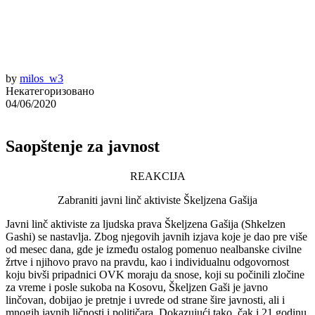
by
milos_w3
Некатегоризовано
04/06/2020
Saopštenje za javnost
REAKCIJA
Zabraniti javni linč aktiviste Škeljzena Gašija
Javni linč aktiviste za ljudska prava Škeljzena Gašija (Shkelzen
Gashi) se nastavlja. Zbog njegovih javnih izjava koje je dao pre više
od mesec dana, gde je između ostalog pomenuo nealbanske civilne
žrtve i njihovo pravo na pravdu, kao i individualnu odgovornost
koju bivši pripadnici OVK moraju da snose, koji su počinili zločine
za vreme i posle sukoba na Kosovu, Škeljzen Gaši je javno
linčovan, dobijao je pretnje i uvrede od strane šire javnosti, ali i
mnogih javnih ličnosti i političara. Dokazujući tako, čak i 21 godinu