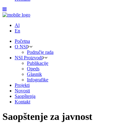
Al
En
Početna
O NSI
Područje rada
NSI Proizvodi
Publikacije
Opeds
Glasnik
Infografike
Projekti
Novosti
Saopštenja
Kontakt
Saopštenje za javnost