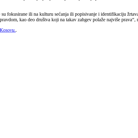
u fokusirane ili na kulturu sećanja ili popisivanje i identifikaciju žrtav
m pravdom, kao deo društva koji na takav zahgev polaže najviše prava“,
 Kosovu.
.