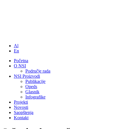
Al
En
Početna
O NSI
Područje rada
NSI Proizvodi
Publikacije
Opeds
Glasnik
Infografike
Projekti
Novosti
Saopštenja
Kontakt