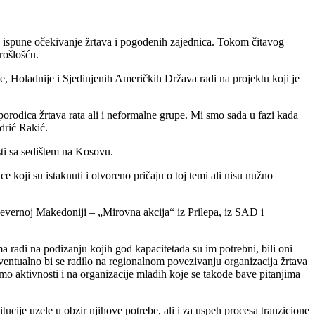
a ispune očekivanje žrtava i pogođenih zajednica. Tokom čitavog
rošlošću.
, Holadnije i Sjedinjenih Američkih Država radi na projektu koji je
e porodica žrtava rata ali i neformalne grupe. Mi smo sada u fazi kada
drić Rakić.
sti sa sedištem na Kosovu.
 koji su istaknuti i otvoreno pričaju o toj temi ali nisu nužno
 Severnoj Makedoniji – „Mirovna akcija“ iz Prilepa, iz SAD i
ma radi na podizanju kojih god kapacitetada su im potrebni, bili oni
eventualno bi se radilo na regionalnom povezivanju organizacija žrtava
rimo aktivnosti i na organizacije mladih koje se takođe bave pitanjima
tucije uzele u obzir njihove potrebe, ali i za uspeh procesa tranzicione