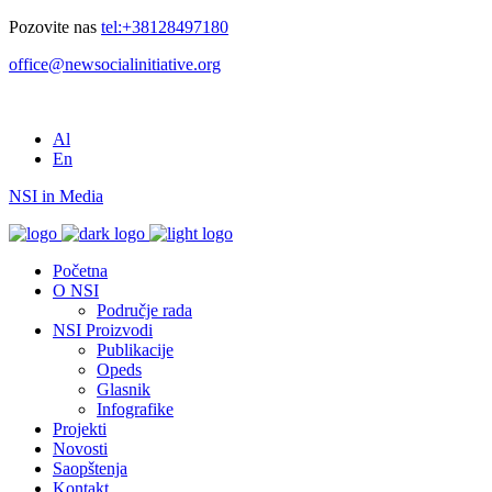
Pozovite nas
tel:+38128497180
office@newsocialinitiative.org
Al
En
NSI in Media
Početna
O NSI
Područje rada
NSI Proizvodi
Publikacije
Opeds
Glasnik
Infografike
Projekti
Novosti
Saopštenja
Kontakt