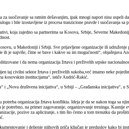
a za suočavanje sa ratnim dešavanjim, ipak mnogi napori nisu uspeli d
ogu i bile izostavljene iz procesa tranzicione pravde i suočavanja sa p
ativi, koja zajedno sa partnerima sa Kosova, Srbije, Severne Makedonije
dnost.
 Kosovu, u Makedoniji i Srbiji. Sve prijavljene organizacije ili udruženj
gde ih je najviše, čime se bave i kakve su im mogućnosti“, objašnjava An
politizovane i da nema organizacija žrtava i preživelih srpske nacionalno
en taj civilni sektor žrtava i preživelih sukoba,već imamo neke pojedince
ma kosovskim institucijama“, ističe Andrić-Rakić.
 i „Nova društvena inicijativa“, u Srbiji – „Građanska inicijativa“, u
nu potreba organizacija žrtava konflikta. Ideja je da se nakon toga sa nji
im je potrebno, na primer zagovaranje, organizovanje treninga. Kasnije 
ganizacije, pozive za apliciranje, s tim što ćemo u tom trenutku da proši
ić.
umentovanje i deljenje njihovih priča ključan je preduslov kako bi insti