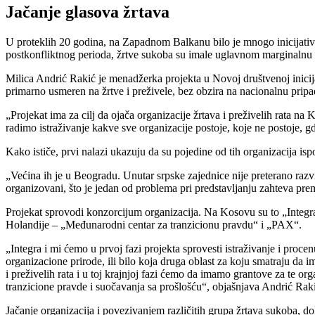
Jačanje glasova žrtava
U proteklih 20 godina, na Zapadnom Balkanu bilo je mnogo inicijativ
postkonfliktnog perioda, žrtve sukoba su imale uglavnom marginalnu ul
Milica Andrić Rakić je menadžerka projekta u Novoj društvenoj inicij
primarno usmeren na žrtve i preživele, bez obzira na nacionalnu pripa
„Projekat ima za cilj da ojača organizacije žrtava i preživelih rata na
radimo istraživanje kakve sve organizacije postoje, koje ne postoje, 
Kako ističe, prvi nalazi ukazuju da su pojedine od tih organizacija is
„Većina ih je u Beogradu. Unutar srpske zajednice nije preterano razvij
organizovani, što je jedan od problema pri predstavljanju zahteva pre
Projekat sprovodi konzorcijum organizacija. Na Kosovu su to „Integra“
Holandije – „Međunarodni centar za tranzicionu pravdu“ i „PAX“.
„Integra i mi ćemo u prvoj fazi projekta sprovesti istraživanje i proce
organizacione prirode, ili bilo koja druga oblast za koju smatraju da 
i preživelih rata i u toj krajnjoj fazi ćemo da imamo grantove za te or
tranzicione pravde i suočavanja sa prošlošću“, objašnjava Andrić Rak
Jačanje organizacija i povezivanjem različitih grupa žrtava sukoba, dok