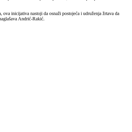
a, ova inicijativa nastoji da osnaži postojeća i udruženja žrtava da
 naglašava Andrić-Rakić.