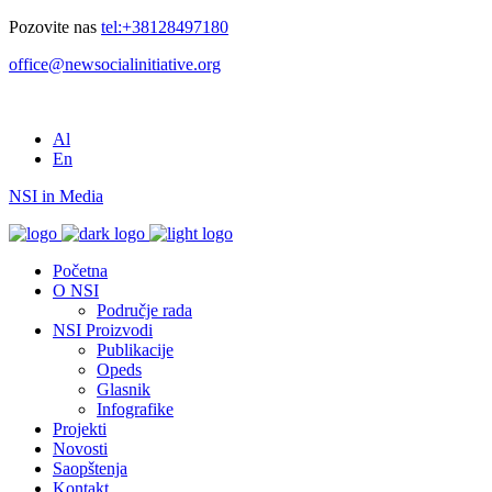
Pozovite nas
tel:+38128497180
office@newsocialinitiative.org
Al
En
NSI in Media
Početna
O NSI
Područje rada
NSI Proizvodi
Publikacije
Opeds
Glasnik
Infografike
Projekti
Novosti
Saopštenja
Kontakt