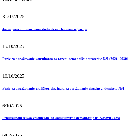
31/07/2026
Javni poziv za animacioni studio ili marketinšku agenciju
15/10/2025
Poziv za angažovanje konsultanta za razvoj petogodišnje strategije NSI (2026–2030)
10/10/2025
Poziv za angažovanje grafičkog dizajnera za osvežavanje vizuelnog identiteta NSI
6/10/2025
Pridruži nam se kao volonter/ka na Samitu mira i demokratije na Kosovu 2025!
6/02/2025