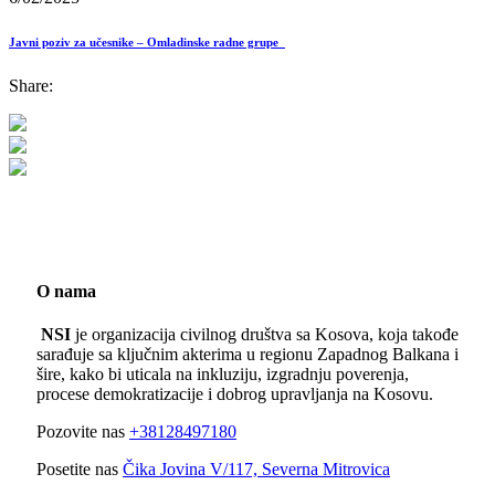
Javni poziv za učesnike – Omladinske radne grupe
Share:
O nama
NSI
je organizacija civilnog društva sa Kosova, koja takođe
sarađuje sa ključnim akterima u regionu Zapadnog Balkana i
šire, kako bi uticala na inkluziju, izgradnju poverenja,
procese demokratizacije i dobrog upravljanja na Kosovu.
Pozovite nas
+38128497180
Posetite nas
Čika Jovina V/117, Severna Mitrovica