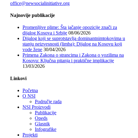
office@newsocialinitiative.org
Najnovije publikacije
Promenljive plime: Šta jačanje opozicije znači za
dijalog Kosova i Srbije
08/06/2026
Dijalog koji se suprotstavlja dominantnimtokovima u
stanju neizvesnosti (limba): Dijalog na Kosovu koji
vode žene
30/04/2026
Primena Zakona o strancima i Zakona o vozilima na
Kosovu: Ključna pitanja i praktične implikacije
13/03/2026
Linkovi
Početna
O NSI
Područje rada
NSI Proizvodi
Publikacije
Opeds
Glasnik
Infografike
Projekti