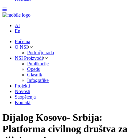
Al
En
Početna
O NSI
Područje rada
NSI Proizvodi
Publikacije
Opeds
Glasnik
Infografike
Projekti
Novosti
Saopštenja
Kontakt
Dijalog Kosovo- Srbija:
Platforma civilnog društva za