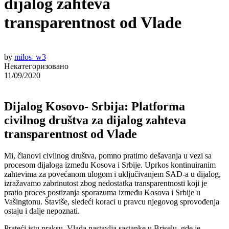
dijalog zahteva
transparentnost od Vlade
by
milos_w3
Некатегоризовано
11/09/2020
Dijalog Kosovo- Srbija: Platforma
civilnog društva za dijalog zahteva
transparentnost od Vlade
Mi, članovi civilnog društva, pomno pratimo dešavanja u vezi sa
procesom dijaloga između Kosova i Srbije. Uprkos kontinuiranim
zahtevima za povećanom ulogom i uključivanjem SAD-a u dijalog,
izražavamo zabrinutost zbog nedostatka transparentnosti koji je
pratio proces postizanja sporazuma između Kosova i Srbije u
Vašingtonu. Štaviše, sledeći koraci u pravcu njegovog sprovođenja
ostaju i dalje nepoznati.
Prateći istu praksu, Vlada nastavlja sastanke u Briselu, gde je