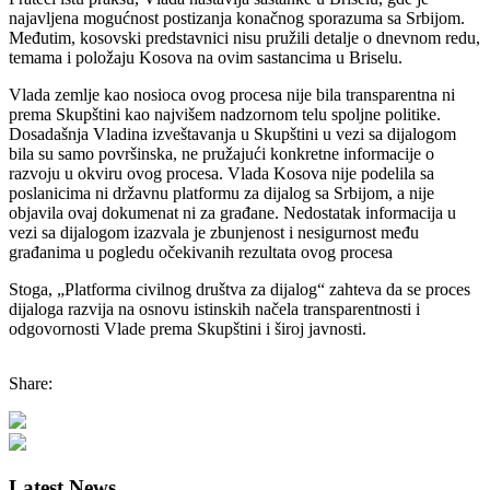
najavljena mogućnost postizanja konačnog sporazuma sa Srbijom.
Međutim, kosovski predstavnici nisu pružili detalje o dnevnom redu,
temama i položaju Kosova na ovim sastancima u Briselu.
Vlada zemlje kao nosioca ovog procesa nije bila transparentna ni
prema Skupštini kao najvišem nadzornom telu spoljne politike.
Dosadašnja Vladina izveštavanja u Skupštini u vezi sa dijalogom
bila su samo površinska, ne pružajući konkretne informacije o
razvoju u okviru ovog procesa. Vlada Kosova nije podelila sa
poslanicima ni državnu platformu za dijalog sa Srbijom, a nije
objavila ovaj dokumenat ni za građane. Nedostatak informacija u
vezi sa dijalogom izazvala je zbunjenost i nesigurnost među
građanima u pogledu očekivanih rezultata ovog procesa
Stoga, „Platforma civilnog društva za dijalog“ zahteva da se proces
dijaloga razvija na osnovu istinskih načela transparentnosti i
odgovornosti Vlade prema Skupštini i široj javnosti.
Share:
Latest News