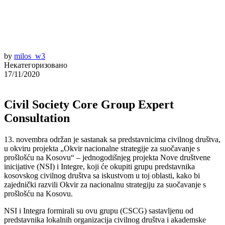
by
milos_w3
Некатегоризовано
17/11/2020
Civil Society Core Group Expert
Consultation
13. novembra održan je sastanak sa predstavnicima civilnog društva,
u okviru projekta „Okvir nacionalne strategije za suočavanje s
prošlošću na Kosovu“ – jednogodišnjeg projekta Nove društvene
inicijative (NSI) i Integre, koji će okupiti grupu predstavnika
kosovskog civilnog društva sa iskustvom u toj oblasti, kako bi
zajednički razvili Okvir za nacionalnu strategiju za suočavanje s
prošlošću na Kosovu.
NSI i Integra formirali su ovu grupu (CSCG) sastavljenu od
predstavnika lokalnih organizacija civilnog društva i akademske