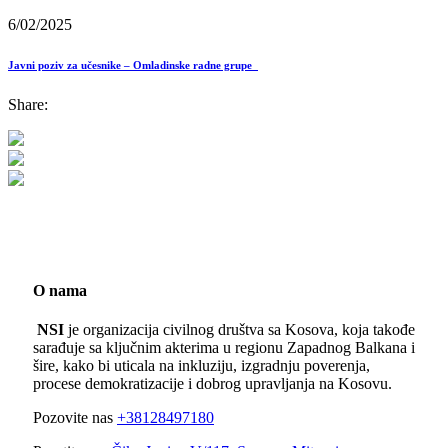
6/02/2025
Javni poziv za učesnike – Omladinske radne grupe
Share:
O nama
NSI
je organizacija civilnog društva sa Kosova, koja takođe
sarađuje sa ključnim akterima u regionu Zapadnog Balkana i
šire, kako bi uticala na inkluziju, izgradnju poverenja,
procese demokratizacije i dobrog upravljanja na Kosovu.
Pozovite nas
+38128497180