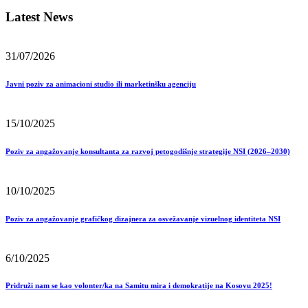
Latest News
31/07/2026
Javni poziv za animacioni studio ili marketinšku agenciju
15/10/2025
Poziv za angažovanje konsultanta za razvoj petogodišnje strategije NSI (2026–2030)
10/10/2025
Poziv za angažovanje grafičkog dizajnera za osvežavanje vizuelnog identiteta NSI
6/10/2025
Pridruži nam se kao volonter/ka na Samitu mira i demokratije na Kosovu 2025!