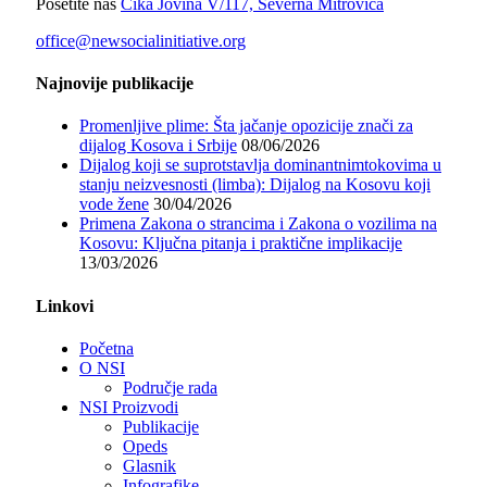
Posetite nas
Čika Jovina V/117, Severna Mitrovica
office@newsocialinitiative.org
Najnovije publikacije
Promenljive plime: Šta jačanje opozicije znači za
dijalog Kosova i Srbije
08/06/2026
Dijalog koji se suprotstavlja dominantnimtokovima u
stanju neizvesnosti (limba): Dijalog na Kosovu koji
vode žene
30/04/2026
Primena Zakona o strancima i Zakona o vozilima na
Kosovu: Ključna pitanja i praktične implikacije
13/03/2026
Linkovi
Početna
O NSI
Područje rada
NSI Proizvodi
Publikacije
Opeds
Glasnik
Infografike