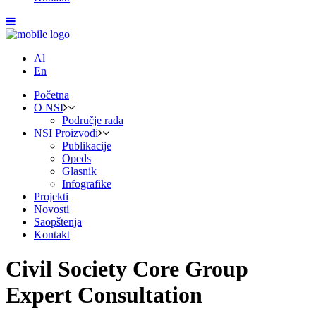
Al
En
Početna
O NSI
Područje rada
NSI Proizvodi
Publikacije
Opeds
Glasnik
Infografike
Projekti
Novosti
Saopštenja
Kontakt
Civil Society Core Group
Expert Consultation