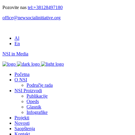
Pozovite nas
tel:+38128497180
office@newsocialinitiative.org
Al
En
NSI in Media
Početna
O NSI
Područje rada
NSI Proizvodi
Publikacije
Opeds
Glasnik
Infografike
Projekti
Novosti
Saopštenja
Kontakt