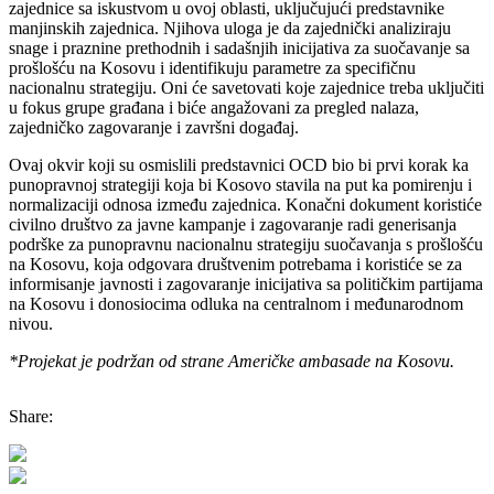
zajednice sa iskustvom u ovoj oblasti, uključujući predstavnike
manjinskih zajednica. Njihova uloga je da zajednički analiziraju
snage i praznine prethodnih i sadašnjih inicijativa za suočavanje sa
prošlošću na Kosovu i identifikuju parametre za specifičnu
nacionalnu strategiju. Oni će savetovati koje zajednice treba uključiti
u fokus grupe građana i biće angažovani za pregled nalaza,
zajedničko zagovaranje i završni događaj.
Ovaj okvir koji su osmislili predstavnici OCD bio bi prvi korak ka
punopravnoj strategiji koja bi Kosovo stavila na put ka pomirenju i
normalizaciji odnosa između zajednica. Konačni dokument koristiće
civilno društvo za javne kampanje i zagovaranje radi generisanja
podrške za punopravnu nacionalnu strategiju suočavanja s prošlošću
na Kosovu, koja odgovara društvenim potrebama i koristiće se za
informisanje javnosti i zagovaranje inicijativa sa političkim partijama
na Kosovu i donosiocima odluka na centralnom i međunarodnom
nivou.
*Projekat je podržan od strane Američke ambasade na Kosovu.
Share: