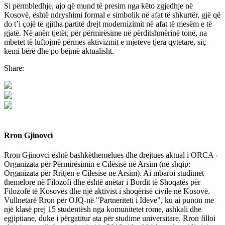
Si përmbledhje, ajo që mund të presim nga këto zgjedhje në
Kosovë, është ndryshimi formal e simbolik në afat të shkurtër, gjë që
do t’i çojë të gjitha partitë drejt modernizimit në afat të mesëm e të
gjatë. Në anën tjetër, për përmirësime në përditshmërinë tonë, na
mbetet të luftojmë përmes aktivizmit e mjeteve tjera qytetare, siç
kemi bërë dhe po bëjmë aktualisht.
Share:
Rron Gjinovci
Rron Gjinovci është bashkëthemelues dhe drejtues aktual i ORCA -
Organizata për Përmirësimin e Cilësisë në Arsim (në shqip:
Organizata për Rritjen e Cilesise ne Arsim). Ai mbaroi studimet
themelore në Filozofi dhe është anëtar i Bordit të Shoqatës për
Filozofë të Kosovës dhe një aktivist i shoqërisë civile në Kosovë.
Vullnetarë Rron për OJQ-në "Partneriteti i Ideve", ku ai punon me
një klasë prej 15 studentësh nga komunitetet rome, ashkali dhe
egjiptiane, duke i përgatitur ata për studime universitare. Rron filloi