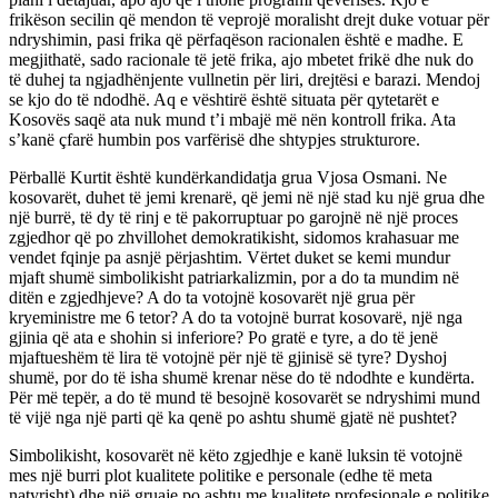
frikëson secilin që mendon të veprojë moralisht drejt duke votuar për
ndryshimin, pasi frika që përfaqëson racionalen është e madhe. E
megjithatë, sado racionale të jetë frika, ajo mbetet frikë dhe nuk do
të duhej ta ngjadhënjente vullnetin për liri, drejtësi e barazi. Mendoj
se kjo do të ndodhë. Aq e vështirë është situata për qytetarët e
Kosovës saqë ata nuk mund t’i mbajë më nën kontroll frika. Ata
s’kanë çfarë humbin pos varfërisë dhe shtypjes strukturore.
Përballë Kurtit është kundërkandidatja grua Vjosa Osmani. Ne
kosovarët, duhet të jemi krenarë, që jemi në një stad ku një grua dhe
një burrë, të dy të rinj e të pakorruptuar po garojnë në një proces
zgjedhor që po zhvillohet demokratikisht, sidomos krahasuar me
vendet fqinje pa asnjë përjashtim. Vërtet duket se kemi mundur
mjaft shumë simbolikisht patriarkalizmin, por a do ta mundim në
ditën e zgjedhjeve? A do ta votojnë kosovarët një grua për
kryeministre me 6 tetor? A do ta votojnë burrat kosovarë, një nga
gjinia që ata e shohin si inferiore? Po gratë e tyre, a do të jenë
mjaftueshëm të lira të votojnë për një të gjinisë së tyre? Dyshoj
shumë, por do të isha shumë krenar nëse do të ndodhte e kundërta.
Për më tepër, a do të mund të besojnë kosovarët se ndryshimi mund
të vijë nga një parti që ka qenë po ashtu shumë gjatë në pushtet?
Simbolikisht, kosovarët në këto zgjedhje e kanë luksin të votojnë
mes një burri plot kualitete politike e personale (edhe të meta
natyrisht) dhe një gruaje po ashtu me kualitete profesionale e politike