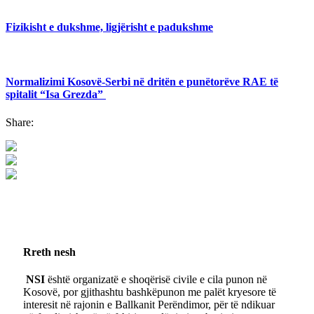
Fizikisht e dukshme, ligjërisht e padukshme
Normalizimi Kosovë-Serbi në dritën e punëtorëve RAE të
spitalit “Isa Grezda”
Share:
Rreth nesh
NSI
është organizatë e shoqërisë civile e cila punon në
Kosovë, por gjithashtu bashkëpunon me palët kryesore të
interesit në rajonin e Ballkanit Perëndimor, për të ndikuar