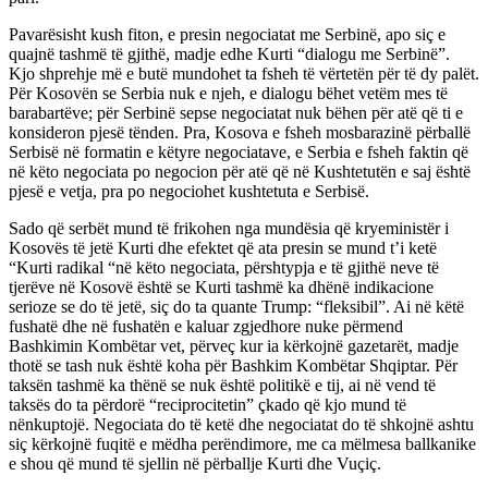
Pavarësisht kush fiton, e presin negociatat me Serbinë, apo siç e
quajnë tashmë të gjithë, madje edhe Kurti “dialogu me Serbinë”.
Kjo shprehje më e butë mundohet ta fsheh të vërtetën për të dy palët.
Për Kosovën se Serbia nuk e njeh, e dialogu bëhet vetëm mes të
barabartëve; për Serbinë sepse negociatat nuk bëhen për atë që ti e
konsideron pjesë tënden. Pra, Kosova e fsheh mosbarazinë përballë
Serbisë në formatin e këtyre negociatave, e Serbia e fsheh faktin që
në këto negociata po negocion për atë që në Kushtetutën e saj është
pjesë e vetja, pra po negociohet kushtetuta e Serbisë.
Sado që serbët mund të frikohen nga mundësia që kryeministër i
Kosovës të jetë Kurti dhe efektet që ata presin se mund t’i ketë
“Kurti radikal “në këto negociata, përshtypja e të gjithë neve të
tjerëve në Kosovë është se Kurti tashmë ka dhënë indikacione
serioze se do të jetë, siç do ta quante Trump: “fleksibil”. Ai në këtë
fushatë dhe në fushatën e kaluar zgjedhore nuke përmend
Bashkimin Kombëtar vet, përveç kur ia kërkojnë gazetarët, madje
thotë se tash nuk është koha për Bashkim Kombëtar Shqiptar. Për
taksën tashmë ka thënë se nuk është politikë e tij, ai në vend të
taksës do ta përdorë “reciprocitetin” çkado që kjo mund të
nënkuptojë. Negociata do të ketë dhe negociatat do të shkojnë ashtu
siç kërkojnë fuqitë e mëdha perëndimore, me ca mëlmesa ballkanike
e shou që mund të sjellin në përballje Kurti dhe Vuçiç.