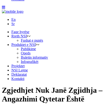
En
Sr
Faqe hyrëse
Rreth NSI
Fushat e punës
Produktet e NSI
Publikime
Opeds
Buletin informativ
Infografikët
Projektet
NSI Lajme
Deklaratat
Kontakti
Zgjedhjet Nuk Janë Zgjidhja –
Angazhimi Qytetar Është