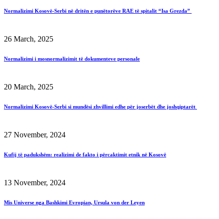
Normalizimi Kosovë-Serbi në dritën e punëtorëve RAE të spitalit “Isa Grezda”
26 March, 2025
Normalizimi i mosnormalizimit të dokumenteve personale
20 March, 2025
Normalizimi Kosovë-Serbi si mundësi zhvillimi edhe për joserbët dhe joshqiptarët
27 November, 2024
Kufij të padukshëm: realizimi de fakto i përcaktimit etnik në Kosovë
13 November, 2024
Mis Universe nga Bashkimi Evropian, Ursula von der Leyen