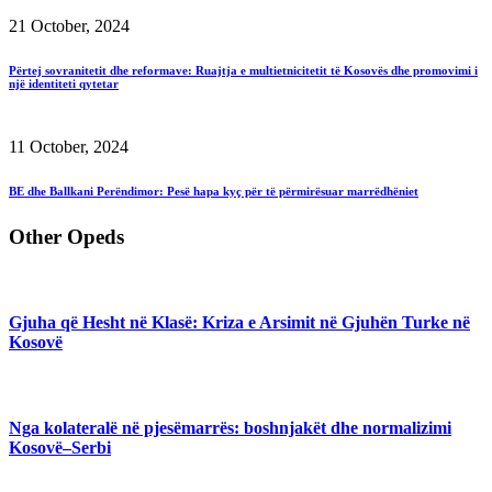
21 October, 2024
Përtej sovranitetit dhe reformave: Ruajtja e multietnicitetit të Kosovës dhe promovimi i
një identiteti qytetar
11 October, 2024
BE dhe Ballkani Perëndimor: Pesë hapa kyç për të përmirësuar marrëdhëniet
Other Opeds
Gjuha që Hesht në Klasë: Kriza e Arsimit në Gjuhën Turke në
Kosovë
Nga kolateralë në pjesëmarrës: boshnjakët dhe normalizimi
Kosovë–Serbi