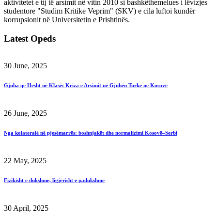
aktivitetet e tij të arsimit në vitin 2010 si bashkëthemelues i lëvizjes
studentore "Studim Kritike Veprim" (SKV) e cila luftoi kundër
korrupsionit në Universitetin e Prishtinës.
Latest Opeds
30 June, 2025
Gjuha që Hesht në Klasë: Kriza e Arsimit në Gjuhën Turke në Kosovë
26 June, 2025
Nga kolateralë në pjesëmarrës: boshnjakët dhe normalizimi Kosovë–Serbi
22 May, 2025
Fizikisht e dukshme, ligjërisht e padukshme
30 April, 2025