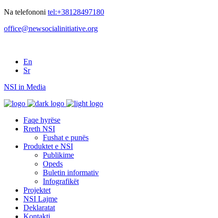
Na telefononi
tel:+38128497180
office@newsocialinitiative.org
En
Sr
NSI in Media
Faqe hyrëse
Rreth NSI
Fushat e punës
Produktet e NSI
Publikime
Opeds
Buletin informativ
Infografikët
Projektet
NSI Lajme
Deklaratat
Kontakti