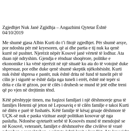
Zgjedhjet Nuk Janë Zgjidhja – Angazhimi Qytetar Është
04/10/2019
Me shumë gjasa Albin Kurti do t’i fitojë zgjedhjet. Për shumë arsye,
por ndoshta për më kryesoren, që ai dhe partia e tij nuk ka qenë
kurrë në pushtet. Njerëzit nëpër Kosovë janë vërtetë të lodhur. Ata
duan një ndryshim. Gjendja e rënduar shoqërore, politike e
ekonomike i ka vënë njerëzit në një situatë ku ata do të votojnë duke
shpresuar, por edhe duke qenë shumë skeptik njëkohësisht. Kurti
nuk është shpresa e pastër, nuk është drita në fund të tunelit për të
cilin je i sigurtë se është dalja nga tuneli i errët, është më tepër si
drita e cila të gëzon, por të cilës i druhesh se mund të jetë edhe treni
që po vjen në drejtimin tënd.
Këtë përshtypje timen, ma fuqizoi familjari i një dëshmoreje grua të
familjes Hetemi që jeton në Leposaviq e të cilën familje e takoi Kurti
në ditën e parë të fushatës. Këtë familje të kësaj gruaje dëshmore të
UÇK-së nuk e paska vizituar asnjë politikan kosovar që nga
paslufta. Ndonëse qytetarët serbë të Kosovës mund të mendojnë se
në Kosovë, veteranët, familjet e dëshmorëve dhe civilëve të vrarë