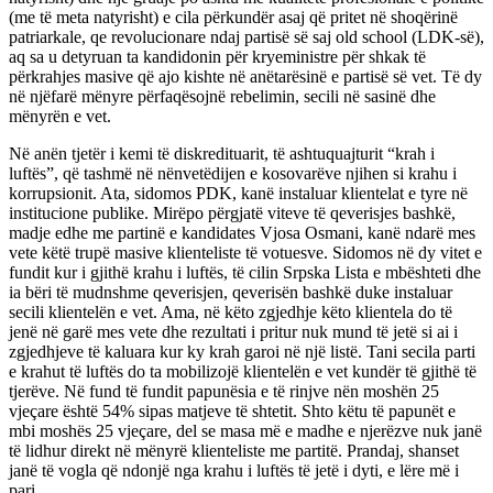
(me të meta natyrisht) e cila përkundër asaj që pritet në shoqërinë
patriarkale, qe revolucionare ndaj partisë së saj old school (LDK-së),
aq sa u detyruan ta kandidonin për kryeministre për shkak të
përkrahjes masive që ajo kishte në anëtarësinë e partisë së vet. Të dy
në njëfarë mënyre përfaqësojnë rebelimin, secili në sasinë dhe
mënyrën e vet.
Në anën tjetër i kemi të diskredituarit, të ashtuquajturit “krah i
luftës”, që tashmë në nënvetëdijen e kosovarëve njihen si krahu i
korrupsionit. Ata, sidomos PDK, kanë instaluar klientelat e tyre në
institucione publike. Mirëpo përgjatë viteve të qeverisjes bashkë,
madje edhe me partinë e kandidates Vjosa Osmani, kanë ndarë mes
vete këtë trupë masive klienteliste të votuesve. Sidomos në dy vitet e
fundit kur i gjithë krahu i luftës, të cilin Srpska Lista e mbështeti dhe
ia bëri të mudnshme qeverisjen, qeverisën bashkë duke instaluar
secili klientelën e vet. Ama, në këto zgjedhje këto klientela do të
jenë në garë mes vete dhe rezultati i pritur nuk mund të jetë si ai i
zgjedhjeve të kaluara kur ky krah garoi në një listë. Tani secila parti
e krahut të luftës do ta mobilizojë klientelën e vet kundër të gjithë të
tjerëve. Në fund të fundit papunësia e të rinjve nën moshën 25
vjeçare është 54% sipas matjeve të shtetit. Shto këtu të papunët e
mbi moshës 25 vjeçare, del se masa më e madhe e njerëzve nuk janë
të lidhur direkt në mënyrë klienteliste me partitë. Prandaj, shanset
janë të vogla që ndonjë nga krahu i luftës të jetë i dyti, e lëre më i
pari.