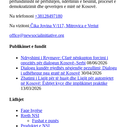
përfundimisht në përfshirjen, ndërtimin e besimit, proceset e
demokratizimit dhe qeverisjen e mirë në Kosovë.
Na telefononi
+38128497180
Na vizitoni
Čika Jovina V/117, Mitrovica e Veriut
office@newsocialinitiative.org
Publikimet e fundit
Ndryshimi i Rrymave: Çfarë nënkupton forcimi i
opozitës për dialogun Kosovë–Serbi
08/06/2026
Dialogu kundër rrjedhës nëgjendje pezullimi; Dialogu
i udhëhequr nga gratë në Kosovë
30/04/2026
Zbatimi i Ligjit për të huajt dhe Ligjit për automjetet
në Kosovë: Ështjet kyçe dhe implikimet praktike
13/03/2026
Lidhjet
Faqe hyrëse
Rreth NSI
Fushat e punës
Produktet e NSI