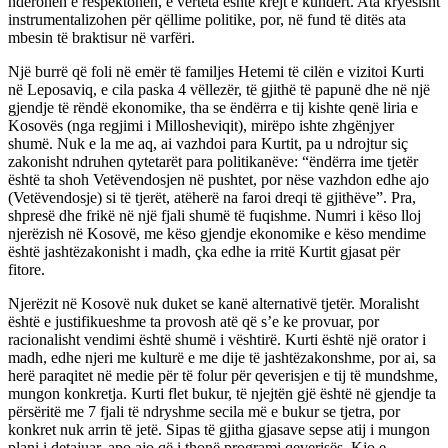
nderohen e respektohen, e vërteta është krejt e kundërt. Ata kryesisht
instrumentalizohen për qëllime politike, por, në fund të ditës ata
mbesin të braktisur në varfëri.
Një burrë që foli në emër të familjes Hetemi të cilën e vizitoi Kurti
në Leposaviq, e cila paska 4 vëllezër, të gjithë të papunë dhe në një
gjendje të rëndë ekonomike, tha se ëndërra e tij kishte qenë liria e
Kosovës (nga regjimi i Millosheviqit), mirëpo ishte zhgënjyer
shumë. Nuk e la me aq, ai vazhdoi para Kurtit, pa u ndrojtur siç
zakonisht ndruhen qytetarët para politikanëve: “ëndërra ime tjetër
është ta shoh Vetëvendosjen në pushtet, por nëse vazhdon edhe ajo
(Vetëvendosje) si të tjerët, atëherë na faroi dreqi të gjithëve”. Pra,
shpresë dhe frikë në një fjali shumë të fuqishme. Numri i këso lloj
njerëzish në Kosovë, me këso gjendje ekonomike e këso mendime
është jashtëzakonisht i madh, çka edhe ia rritë Kurtit gjasat për
fitore.
Njerëzit në Kosovë nuk duket se kanë alternativë tjetër. Moralisht
është e justifikueshme ta provosh atë që s’e ke provuar, por
racionalisht vendimi është shumë i vështirë. Kurti është një orator i
madh, edhe njeri me kulturë e me dije të jashtëzakonshme, por ai, sa
herë paraqitet në medie për të folur për qeverisjen e tij të mundshme,
mungon konkretja. Kurti flet bukur, të njejtën gjë është në gjendje ta
përsëritë me 7 fjali të ndryshme secila më e bukur se tjetra, por
konkret nuk arrin të jetë. Sipas të gjitha gjasave sepse atij i mungon
plani i detajuar, apo ajo që i thonë programi qeverisës. Kjo e