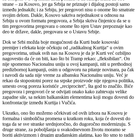
strane – za Kosovo, jer ga Srbija ne priznaje i dijalog postoji samo
između jednakih; i za Srbiju, jer pregovori nisu o onome što smatrate
svojim delom. Dakle, Kosovo sakriva nejednakost u odnosu na
Srbiju u ovom formatu pregovora, a Srbija skriva činjenicu da se u
tim pregovorima pregovara o onome što njen Ustav prepoznaje kao
deo te države, dakle, pregovara se o Ustavu Srbije.
Dok se Srbi možda boje mogućnosti da Kurti bude kosovski
premijer i efekata koje očekuju od „radikalnog Kurtija“ u ovim
pregovorima, utisak svih nas na Kosovu je da je Kurti već ozbiljno
nagovestio da će on biti, kao što bi Tramp rekao: „fleksibilan“. On
nije spomenuo Nacionalnu uniju u ovoj kampanji, niti u prethodnoj
predizbornoj kampanji, osim u odgovoru na pitanje novinara, pa čak
i navodi da sada nije vreme za albansku Nacionalnu uniju. Već je
rekao da stopostotni porez na srpske proizvode nije njegova politika,
umesto ovog poreza koristiće „reciprocitet“, šta god to značilo. Biće
pregovora i pregovori će se odvijati onako kako zahtevaju velike
zapadne sile, sa nekim balkanskim elementima koji mogu dovesti do
konfrontacije između Kurtija i Vučića.
Ukratko, ono što možemo očekivati od ovih izbora na Kosovu je
formalna i simbolična promena u kratkom roku, koja će dovesti do
toga da se sve stranke srednjoročno, do dugoročno modernizuju. S
druge strane, za poboljšanja u svakodnevnom životu moramo se
boriti aktivizmom i drugim građanskim alatima, kao što smo to radili