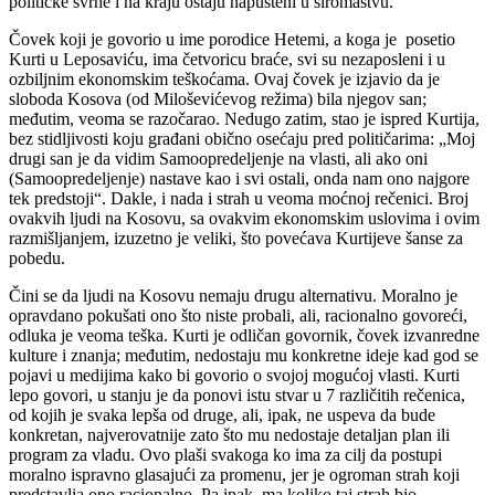
političke svrhe i na kraju ostaju napušteni u siromaštvu.
Čovek koji je govorio u ime porodice Hetemi, a koga je
posetio
Kurti u Leposaviću, ima četvoricu braće, svi su nezaposleni i u
ozbiljnim ekonomskim teškoćama. Ovaj čovek je izjavio da je
sloboda Kosova (od Miloševićevog režima) bila njegov san;
međutim, veoma se razočarao. Nedugo zatim, stao je ispred Kurtija,
bez stidljivosti koju građani obično osećaju pred političarima: „Moj
drugi san je da vidim Samoopredeljenje na vlasti, ali ako oni
(Samoopredeljenje) nastave kao i svi ostali, onda nam ono najgore
tek predstoji“. Dakle, i nada i strah u veoma moćnoj rečenici. Broj
ovakvih ljudi na Kosovu, sa ovakvim ekonomskim uslovima i ovim
razmišljanjem, izuzetno je veliki, što povećava Kurtijeve šanse za
pobedu.
Čini se da ljudi na Kosovu nemaju drugu alternativu. Moralno je
opravdano pokušati ono što niste probali, ali, racionalno govoreći,
odluka je veoma teška. Kurti je odličan govornik, čovek izvanredne
kulture i znanja; međutim, nedostaju mu konkretne ideje kad god se
pojavi u medijima kako bi govorio o svojoj mogućoj vlasti. Kurti
lepo govori, u stanju je da ponovi istu stvar u 7 različitih rečenica,
od kojih je svaka lepša od druge, ali, ipak, ne uspeva da bude
konkretan, najverovatnije zato što mu nedostaje detaljan plan ili
program za vladu. Ovo plaši svakoga ko ima za cilj da postupi
moralno ispravno glasajući za promenu, jer je ogroman strah koji
predstavlja ono racionalno. Pa ipak, ma koliko taj strah bio