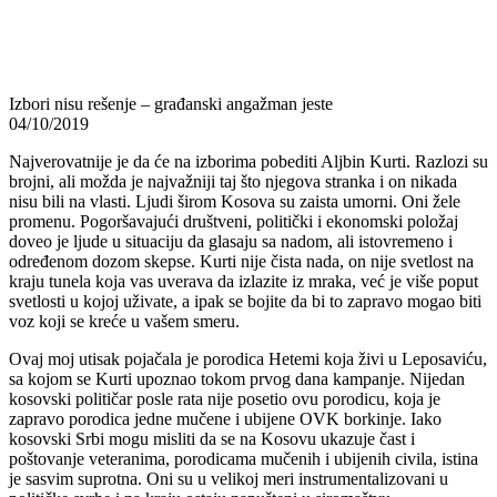
Izbori nisu rešenje – građanski angažman jeste
04/10/2019
Najverovatnije je da će na izborima pobediti Aljbin Kurti. Razlozi su
brojni, ali možda je najvažniji taj što njegova stranka i on nikada
nisu bili na vlasti. Ljudi širom Kosova su zaista umorni. Oni žele
promenu. Pogoršavajući društveni, politički i ekonomski položaj
doveo je ljude u situaciju da glasaju sa nadom, ali istovremeno i
određenom dozom skepse. Kurti nije čista nada, on nije svetlost na
kraju tunela koja vas uverava da izlazite iz mraka, već je više poput
svetlosti u kojoj uživate, a ipak se bojite da bi to zapravo mogao biti
voz koji se kreće u vašem smeru.
Ovaj moj utisak pojačala je porodica Hetemi koja živi u Leposaviću,
sa kojom se Kurti upoznao tokom prvog dana kampanje. Nijedan
kosovski političar posle rata nije posetio ovu porodicu, koja je
zapravo porodica jedne mučene i ubijene OVK borkinje. Iako
kosovski Srbi mogu misliti da se na Kosovu ukazuje čast i
poštovanje veteranima, porodicama mučenih i ubijenih civila, istina
je sasvim suprotna. Oni su u velikoj meri instrumentalizovani u