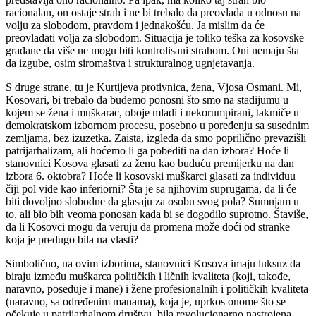
racionalan, on ostaje strah i ne bi trebalo da preovlada u odnosu na
volju za slobodom, pravdom i jednakošću. Ja mislim da će
preovladati volja za slobodom. Situacija je toliko teška za kosovske
građane da više ne mogu biti kontrolisani strahom. Oni nemaju šta
da izgube, osim siromaštva i strukturalnog ugnjetavanja.
S druge strane, tu je Kurtijeva protivnica, žena, Vjosa Osmani. Mi,
Kosovari, bi trebalo da budemo ponosni što smo na stadijumu u
kojem se žena i muškarac, oboje mladi i nekorumpirani, takmiče u
demokratskom izbornom procesu, posebno u poređenju sa susednim
zemljama, bez izuzetka. Zaista, izgleda da smo poprilično prevazišli
patrijarhalizam, ali hoćemo li ga pobediti na dan izbora? Hoće li
stanovnici Kosova glasati za ženu kao buduću premijerku na dan
izbora 6. oktobra? Hoće li kosovski muškarci glasati za individuu
čiji pol vide kao inferiorni? Šta je sa njihovim suprugama, da li će
biti dovoljno slobodne da glasaju za osobu svog pola? Sumnjam u
to, ali bio bih veoma ponosan kada bi se dogodilo suprotno. Štaviše,
da li Kosovci mogu da veruju da promena može doći od stranke
koja je predugo bila na vlasti?
Simbolično, na ovim izborima, stanovnici Kosova imaju luksuz da
biraju između muškarca političkih i ličnih kvaliteta (koji, takođe,
naravno, poseduje i mane) i žene profesionalnih i političkih kvaliteta
(naravno, sa određenim manama), koja je, uprkos onome što se
očekuje u patrijarhalnom društvu, bila revolucionarno nastrojena