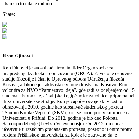
i kao što to i dalje radimo.
Share:
Rron Gjinovci
Ron Đinovci je suosnivač i trenutni lider Organizacije za
unapređenje kvaliteta u obrazovanju (ORCA). Završio je osnovne
studije filozofije i član je Upravnog odbora Udruženja filozofa
Kosova, a takođe je i aktivista civilnog društva na Kosovu. Ron
volontira za NVO “Partnerstvo ideja”, gde radi sa odeljenjem od 15
studenata iz romske, aškalijske i egipćanske zajednice, pripremajući
ih za univerzitetske studije. Ron je započeo svoje aktivnosti u
obrazovanju 2010. godine kao suosnivač studentskog pokreta
“Studim Kritike Veprim” (SKV), koji se borio protiv korupcije na
Univerzitetu u Prištini. Do 2012. godine je bio deo Pokreta
Samoopredeljenje (Levizja Vetevendosje). Od 2012. do danas
učestvuje u različitim građanskim protestia, posebno u onim protiv
rektora Prištinskog univerziteta, za kojeg je otkriveno da je