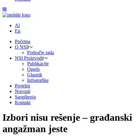
Al
En
Početna
O NSI
Područje rada
NSI Proizvodi
Publikacije
Opeds
Glasnik
Infografike
Projekti
Novosti
Saopštenja
Kontakt
Izbori nisu rešenje – građanski
angažman jeste