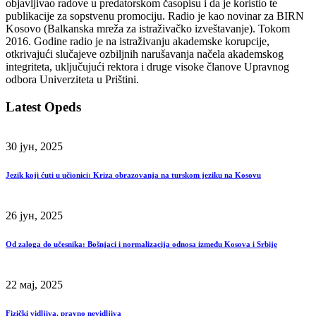
objavljivao radove u predatorskom časopisu i da je koristio te
publikacije za sopstvenu promociju. Radio je kao novinar za BIRN
Kosovo (Balkanska mreža za istraživačko izveštavanje). Tokom
2016. Godine radio je na istraživanju akademske korupcije,
otkrivajući slučajeve ozbiljnih narušavanja načela akademskog
integriteta, uključujući rektora i druge visoke članove Upravnog
odbora Univerziteta u Prištini.
Latest Opeds
30 јун, 2025
Jezik koji ćuti u učionici: Kriza obrazovanja na turskom jeziku na Kosovu
26 јун, 2025
Od zaloga do učesnika: Bošnjaci i normalizacija odnosa između Kosova i Srbije
22 мај, 2025
Fizički vidljiva, pravno nevidljiva