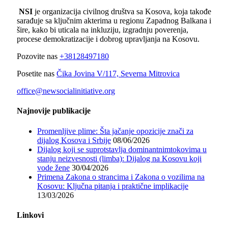
NSI
je organizacija civilnog društva sa Kosova, koja takođe
sarađuje sa ključnim akterima u regionu Zapadnog Balkana i
šire, kako bi uticala na inkluziju, izgradnju poverenja,
procese demokratizacije i dobrog upravljanja na Kosovu.
Pozovite nas
+38128497180
Posetite nas
Čika Jovina V/117, Severna Mitrovica
office@newsocialinitiative.org
Najnovije publikacije
Promenljive plime: Šta jačanje opozicije znači za
dijalog Kosova i Srbije
08/06/2026
Dijalog koji se suprotstavlja dominantnimtokovima u
stanju neizvesnosti (limba): Dijalog na Kosovu koji
vode žene
30/04/2026
Primena Zakona o strancima i Zakona o vozilima na
Kosovu: Ključna pitanja i praktične implikacije
13/03/2026
Linkovi