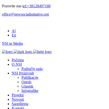
Pozovite nas
tel:+38128497180
office@newsocialinitiative.org
Al
En
NSI in Media
Početna
O NSI
Područje rada
NSI Proizvodi
Publikacije
Opeds
Glasnik
Infografike
Projekti
Novosti
Saopštenja
Kontakt