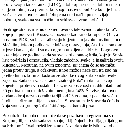
protiv svoje stare stranke (LDK), u tolikoj meri da su bili prisiljeni
da je nominuju za premijerku zbog masovne podrške koju je imala
za članstvu u ovoj stranci. Oboje na neki način predstavljaju
pobunu, svako na svoj način i u sebi svojstvenoj količini.
Sa druge strane, imamo diskreditovano, takozvano „ratno krilo“,
koje je u podsvesti Kosovaca poznato kao krilo korupcije. Oni, a
posebno PDK, su instalirali svoju klijentelu u javnim institucijama.
Međutim, tokom godina zajedničkog upravljanja, čak i sa strankom
Vjose Osmani, delili su ovu ogromnu klijentelu birača. Pogotovo u
poslednje dve godine, kada su sve partije ratnog krila, koje je Srpska
lista podržala i omogućila, vladale zajedno, svaka je instalirala svoju
klijentelu. Međutim, na ovim izborima, klijentela će se takmičiti
jedna protiv druge, a očekivani ishod možda neće biti isti kao na
prethodnim izborima, kada su se stranke ovog krila kandidovale
zajedno. Sada će svaka stranka „ratnog krila“ mobilisati
svoju
klijentelu protiv svih ostalih. Ipak, nezaposlenost mladih mlađih od
25 godina je prema državnim merenjima 54%. Štaviše, ako ovde
dodamo broj nezaposlenih starijih od 25 godina, ispada da većina
ljudi nisu direktni klijenti stranaka. Stoga su male šanse da će bilo
koja stranka „ratnog krila“ biti druga, a kamoli prva.
Bez obzira ko pobedi, moraće da se pozabave pregovorima sa
Srbijom, ili, kao što sada svi znaju, uključujući i Kurtija, „dijalogom
sa Srbijom“. Ovaj mekši izraz pokušava da sakrije istinu za obe