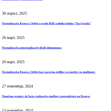
30 април, 2025
Normalizacija Kosova i Srbije u svetlu RAE radnika bolnice “Isa Grezda”
26 март, 2025
Normalizacija nenormalizacije ličnih dokumenata
20 март, 2025
Normalizacija Kosova i Srbije kao razvojna prilika i za nesrbe i za nealbance
27 новембар, 2024
Neuočene granice: de facto realizacija etničkog razgraničenja na Kosovu
13 новембар, 2024