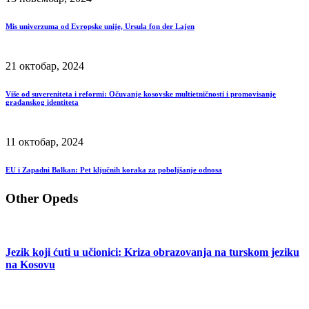
Mis univerzuma od Evropske unije, Ursula fon der Lajen
21 октобар, 2024
Više od suvereniteta i reformi: Očuvanje kosovske multietničnosti i promovisanje
građanskog identiteta
11 октобар, 2024
EU i Zapadni Balkan: Pet ključnih koraka za poboljšanje odnosa
Other Opeds
Jezik koji ćuti u učionici: Kriza obrazovanja na turskom jeziku
na Kosovu