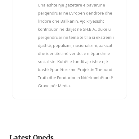
Una është një gazetare e pavarur e
përqendruar në Evropën qendrore dhe
lindore dhe Ballkanin. Ajo kryesisht
kontribuon në daljet në SH.B.A., duke u
përqëndruar në tema të tilla si ekstremi i
djathtë, populizmi, nacionalizmi, pakicat
dhe identiteti në vendet e mëparshme
socialiste. Kohët e fundit ajo ishte një
bashkëpunëtore me Projektin Theound
Truth dhe Fondacionin Ndërkombëtar të
Grave për Media.
Latest Opeds