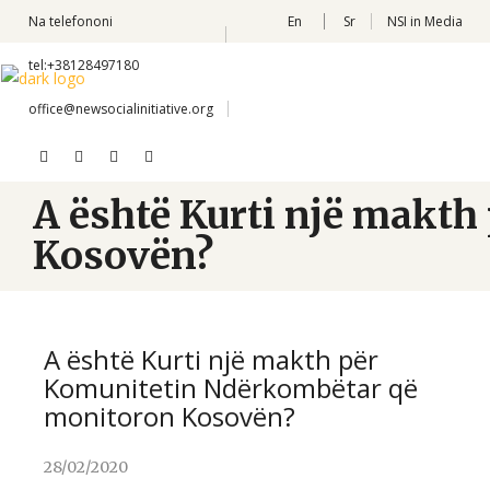
Na telefononi
En
Sr
NSI in Media
tel:+38128497180
office@newsocialinitiative.org
A është Kurti një makt
Kosovën?
A është Kurti një makth për
Komunitetin Ndërkombëtar që
monitoron Kosovën?
28/02/2020