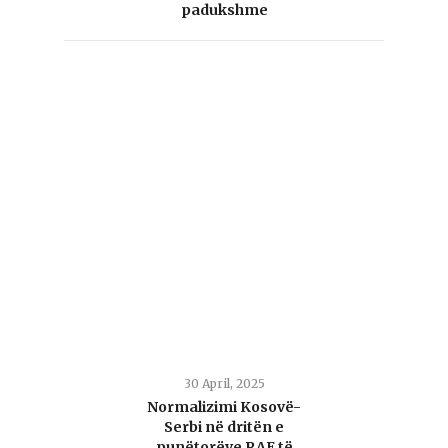
padukshme
30 April, 2025
Normalizimi Kosovë-
Serbi në dritën e
punëtorëve RAE të