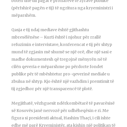
botën dhe uli pagat e pronarëve të zyrave publike
(përfshirë pagën e tij) të ngritura nga kryeministri i
mëparshëm.
Qasja e tij ndaj mediave është gjithashtu
mbresëlënëse – Kurti është i njohur për rrallë
refuzimin e intervistave, konferencat e tij për shtyp
mund të zgjasin më shumë se një orë, dhe një sasi e
madhe dokumentesh që tregojnë mënyrën në të
cilën qeveria e mëparshme po përdorte fondet
publike për të mbështetur pro-qeverinë mediale u
zbulua në shtyp. Kjo është një vazhdim i premtimit të
tij zgjedhor për një transparencë të plotë.
Megjithatë, vëzhguesit ndërkombëtarë të pavarësisë
së Kosovës janë nervozë për udhëheqësin e ri. Me
figura si presidenti aktual, Hashim Thaçi, i cili ishte
edhe më parë Kryeministër, ata kishin një politikan të