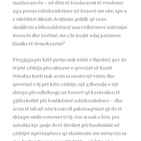
mazhorancës – në dëm të fondacionit të vendosur
nga prania ndërkombëtare në Kosovë me vite; apo a
e mbështet dikush drejtimin politik që ruan
ekuilibrin e lëkundshëm të marrëdhënieve ndërmjet
Kosovës dhe Serbisë, me çdo kusht ndaj parimeve
klasike të demokracisë?
Përgjigja për këtë pyetje nuk është e thjeshtë, por do
të jetë çështja përcaktuese e qeverisë së Kurtit.
Ndoshta Kurti nuk arrin ta moderojë veten dhe
qeverinë e tij për këto çështje, një gdhendje e një
shtegu për udhëheqje në Kosovë që kontrollon të
gjitha kutitë për bashkësinë ndërkombëtare – dhe
arrin të mbajë nën kontroll pakënaqësinë që do të
shfaqet midis votuesve të tij. Ose ai nuk e bën, por
ndoshta kjo qasje do të shtrihet përfundimisht në
çështjet sipërfaqësore që ekzistonin me mënyrën se