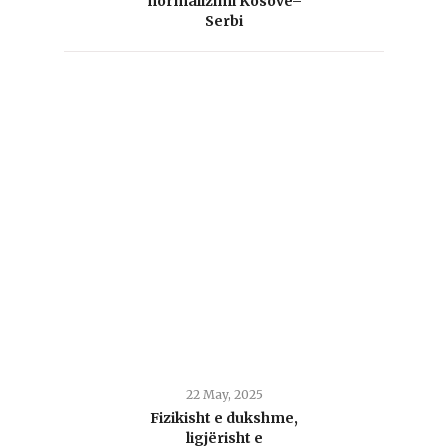
normalizimi Kosovë–
Serbi
22 May, 2025
Fizikisht e dukshme,
ligjërisht e