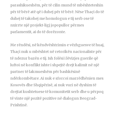
parashikueshëm, për të cilin mund të mbështeteshin
për të bërë atë që i duhej për të bërë. Nëse Thaçi do të
duhej të takohej me homologun e tij serb ose të
nxirrte një projekt-ligj jopopullor përmes
parlamentit, ai do të dorëzonte.
Me rëndësi, në këndvështrimin e vëzhguesve të huaj,
Thaçi nuk u mbështet në retorikën nacionaliste për
të ndezur bazën e tij. Ish folësi i lëvizjes guerile që
luftoi në konflikt ishte i shpejtë drejt kalimit në një
partner të lakmueshëm për bashkësinë
ndërkombëtare. Ai nuk e sforcoi marrëdhënien mes
Kosovës dhe Shqipërisë, ai nuk vuri në dyshim të
drejtat kushtetuese të komunitetit serb dhe u përpoq
të vinte një pozitë pozitive në dialogun Beograd-
Prishtinë.