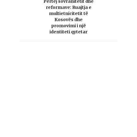
Përtej sovranitetit dhe
reformave: Ruajtja e
multietnicitetit të
Kosovës dhe
promovimi i një
identiteti qytetar