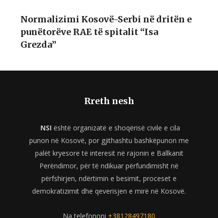
Normalizimi Kosovë-Serbi në dritën e
punëtorëve RAE të spitalit “Isa
Grezda”
Rreth nesh
NSI
është organizatë e shoqërisë civile e cila
punon në Kosovë, por gjithashtu bashkëpunon me
palët kryesore të interesit në rajonin e Ballkanit
Perëndimor, për të ndikuar përfundimisht në
përfshirjen, ndërtimin e besimit, proceset e
demokratizimit dhe qeverisjen e mirë në Kosovë.
Na telefononi
+38128497180