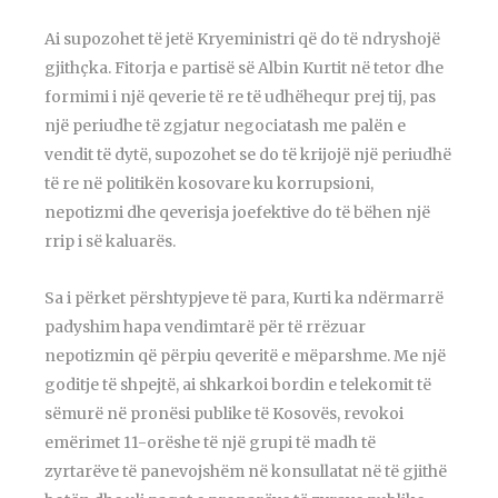
Ai supozohet të jetë Kryeministri që do të ndryshojë
gjithçka. Fitorja e partisë së Albin Kurtit në tetor dhe
formimi i një qeverie të re të udhëhequr prej tij, pas
një periudhe të zgjatur negociatash me palën e
vendit të dytë, supozohet se do të krijojë një periudhë
të re në politikën kosovare ku korrupsioni,
nepotizmi dhe qeverisja joefektive do të bëhen një
rrip i së kaluarës.
Sa i përket përshtypjeve të para, Kurti ka ndërmarrë
padyshim hapa vendimtarë për të rrëzuar
nepotizmin që përpiu qeveritë e mëparshme. Me një
goditje të shpejtë, ai shkarkoi bordin e telekomit të
sëmurë në pronësi publike të Kosovës, revokoi
emërimet 11-orëshe të një grupi të madh të
zyrtarëve të panevojshëm në konsullatat në të gjithë