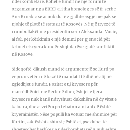
ndërkombëtare. Kohët e fundit në një forum të
organizuar nga EBRD ai i tha homologes së tij serbe
Ana Brnabic se ai nuk do të zgjidhte asgjë më pak se
njohje të plotë të statusit të Kosovës. Në një tryezë të
rrumbullakët me presidentin serb Aleksandar Vucic,
ai foli për kërkimin e një dënimi për gjenocid për
krimet e kryera kundër shqiptarëve gjatë konfliktit
në Kosovë.
Sidoqoftë, dikush mund të argumentojë se Kurti po
vepron vetëm në bazë të mandatit të dhënë atij në
zgjedhjet e fundit. Pozitat e tij kryesore për
marrëdhëniet me Serbinë dhe çështjet e tjera
kryesore nuk kanë ndryshuar dukshëm në dy vitet e
kaluara, dhe ai vetëm po i zbaton ato tani që është
kryeministër. Nëse populli ka votuar me shumicë për
Kurtin, saktësisht ashtu siç është ai, pse duhet të
shqetësohet bashkësia ndërkombëtare? A nuk është