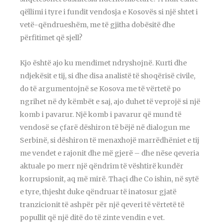
qëllimi i tyre i fundit vendosja e Kosovës si një shtet i
vetë-qëndrueshëm, me të gjitha dobësitë dhe
përfitimet që sjell?
Kjo është ajo ku mendimet ndryshojnë. Kurti dhe
ndjekësit e tij, si dhe disa analistë të shoqërisë civile,
do të argumentojnë se Kosova me të vërtetë po
ngrihet në dy këmbët e saj, ajo duhet të veprojë si një
komb i pavarur. Një komb i pavarur që mund të
vendosë se çfarë dëshiron të bëjë në dialogun me
Serbinë, si dëshiron të menaxhojë marrëdhëniet e tij
me vendet e rajonit dhe më gjerë – dhe nëse qeveria
aktuale po merr një qëndrim të vështirë kundër
korrupsionit, aq më mirë. Thaçi dhe Co ishin, në sytë
e tyre, thjesht duke qëndruar të inatosur gjatë
tranzicionit të ashpër për një qeveri të vërtetë të
popullit që një ditë do të zinte vendin e vet.