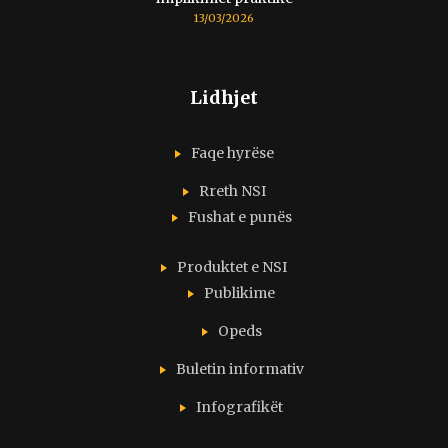
13/03/2026
Lidhjet
Faqe hyrëse
Rreth NSI
Fushat e punës
Produktet e NSI
Publikime
Opeds
Buletin informativ
Infografikët