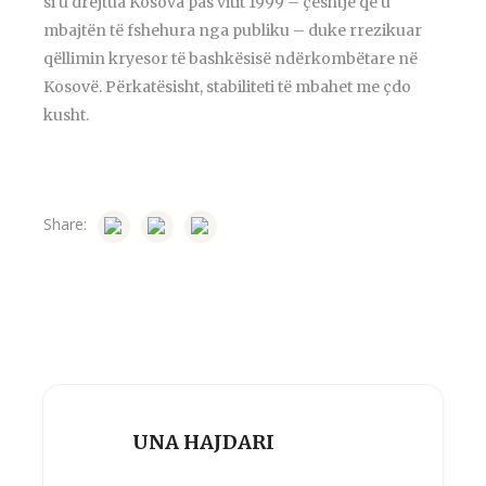
si u drejtua Kosova pas vitit 1999 – çështje që u
mbajtën të fshehura nga publiku – duke rrezikuar
qëllimin kryesor të bashkësisë ndërkombëtare në
Kosovë. Përkatësisht, stabiliteti të mbahet me çdo
kusht.
Share:
UNA HAJDARI