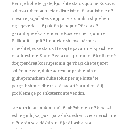
Për një kohë të gjatë, kjo ishte status quo në Kosovë.
Ndërsa ndjenjat nacionaliste ishin të pranishme në
mesin e popullatës shqiptare, ato nuk u shprehën
nga qeveria – të paktën jo hapur. Për ata që
garantojnë ekzistencën e Kosovës në rajonin e
Ballkanit – qoftë financiarisht ose përmes
mbështetjes së statusit të saj të pavarur – kjo ishte e
mjaftueshme. Shumë veta nuk pranuan të kritikojnë
drejtpërdrejt korrupsionin që Thaçi dhe të tjerët
sollën me vete, duke adresuar problemin e
gjithëpranishëm duke folur për një luftë “të
përgjithshme” dhe disi të paqartë kundër këtij
problemi që po shkatërronte vendin.
Me Kurtin ata nuk mund të mbështeten në këtë. Ai
është gjithçka, pos i parashikueshëm, veçanërisht në
mënyrën sesi dëshiron të jetë bashkësia