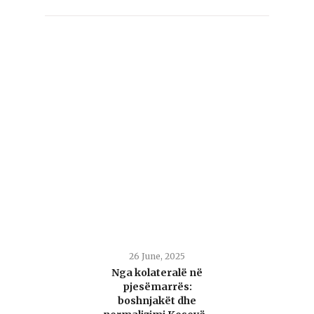
26 June, 2025
Nga kolateralë në
pjesëmarrës:
boshnjakët dhe