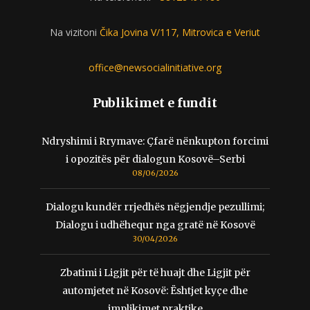
Na vizitoni
Čika Jovina V/117, Mitrovica e Veriut
office@newsocialinitiative.org
Publikimet e fundit
Ndryshimi i Rrymave: Çfarë nënkupton forcimi
i opozitës për dialogun Kosovë–Serbi
08/06/2026
Dialogu kundër rrjedhës nëgjendje pezullimi;
Dialogu i udhëhequr nga gratë në Kosovë
30/04/2026
Zbatimi i Ligjit për të huajt dhe Ligjit për
automjetet në Kosovë: Ështjet kyçe dhe
implikimet praktike