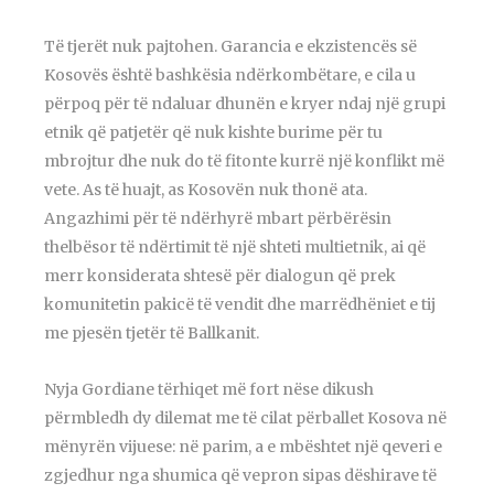
Të tjerët nuk pajtohen. Garancia e ekzistencës së
Kosovës është bashkësia ndërkombëtare, e cila u
përpoq për të ndaluar dhunën e kryer ndaj një grupi
etnik që patjetër që nuk kishte burime për tu
mbrojtur dhe nuk do të fitonte kurrë një konflikt më
vete. As të huajt, as Kosovën nuk thonë ata.
Angazhimi për të ndërhyrë mbart përbërësin
thelbësor të ndërtimit të një shteti multietnik, ai që
merr konsiderata shtesë për dialogun që prek
komunitetin pakicë të vendit dhe marrëdhëniet e tij
me pjesën tjetër të Ballkanit.
Nyja Gordiane tërhiqet më fort nëse dikush
përmbledh dy dilemat me të cilat përballet Kosova në
mënyrën vijuese: në parim, a e mbështet një qeveri e
zgjedhur nga shumica që vepron sipas dëshirave të