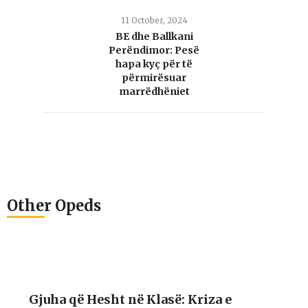
11 October, 2024
BE dhe Ballkani
Perëndimor: Pesë
hapa kyç për të
përmirësuar
marrëdhëniet
Other Opeds
Gjuha që Hesht në Klasë: Kriza e