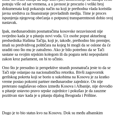
potraju više od sat vremena, a u javnost je procurio i veliki broj
dokumenata koji pokazuju način na koji je prethodna vlada koristila
javna sredstva za finansiranje provladinih medija. Time je proces
ispunjenja njegovog obećanja o potpunoj transparentnosti dobio svoj
nastavak.
Ipak, međunarodnim posmatračima kosovske nezavisnosti nije
svejedno kada je u pitanju novi vođa. Uz osobe poput aktuelnog
predsednika Hašima Tačija, koji je, takođe, prethodno bio premijer,
imali su predvidivog političara na kojeg bi mogli da se oslone da će
uraditi ono što mu je zatraženo. Ako je bilo potrebno da se Tači
sastane sa svojim srpskim kolegom ili da pogura neki nepopularni
zakon kroz parlament, on bi to učinio.
Ono što je presudno iz perspektive stranih posmatrača jeste to da se
Tači nije oslanjao na nacionalističku retoriku. Bivši zagovornik
gerilskog pokreta koji se borio u sukobima na Kosovu je za kratko
vreme postao pokorni partner međunarodne zajednice. On nije
preterano naglašavao odnos između Kosova i Albanije, nije dovodio
u pitanje ustavno pravo srpske zajednice i pokušao je da zauzme
pozitivan stav kada je u pitanju dijalog Beograda i Prištine.
Dugo je to bio status kvo na Kosovu. Dok su među albanskim