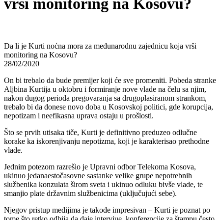
vrši monitoring na Kosovu?
Da li je Kurti noćna mora za međunarodnu zajednicu koja vrši
monitoring na Kosovu?
28/02/2020
On bi trebalo da bude premijer koji će sve promeniti. Pobeda stranke
Aljbina Kurtija u oktobru i formiranje nove vlade na čelu sa njim,
nakon dugog perioda pregovaranja sa drugoplasiranom strankom,
trebalo bi da donese novo doba u Kosovskoj politici, gde korupcija,
nepotizam i neefikasna uprava ostaju u prošlosti.
Što se prvih utisaka tiče, Kurti je definitivno preduzeo odlučne
korake ka iskorenjivanju nepotizma, koji je karakterisao prethodne
vlade.
Jednim potezom razrešio je Upravni odbor Telekoma Kosova,
ukinuo jedanaestočasovne sastanke velike grupe nepotrebnih
službenika konzulata širom sveta i ukinuo odluku bivše vlade, te
smanjio plate državnim službenicima (uključujući sebe).
Njegov pristup medijima je takođe impresivan – Kurti je poznat po
tome što retko odbija da daje intervjue, konferencije za štampu često