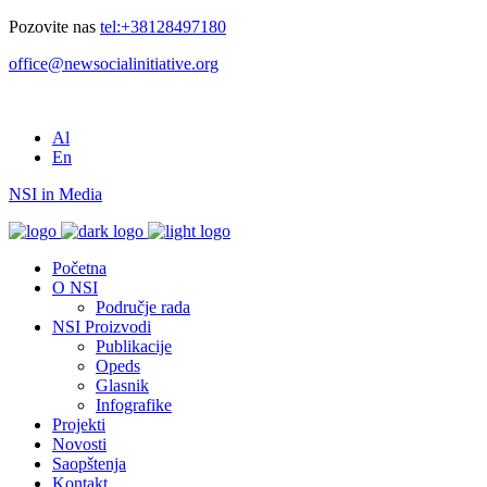
Pozovite nas
tel:+38128497180
office@newsocialinitiative.org
Al
En
NSI in Media
Početna
O NSI
Područje rada
NSI Proizvodi
Publikacije
Opeds
Glasnik
Infografike
Projekti
Novosti
Saopštenja
Kontakt