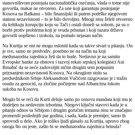
stanovništvom postojala nacionalistička osećanja, vlada o tome nije
govorila, makar ne otvoreno. Za one koji garantuju postojanje
Kosova na Balkanu – bilo finansijski ili putem podrške njegovom
statusu nezavisnosti – to je bilo dovoljno. Mnogi nisu želeli otvoreno
da kritikuju korupciju koju su Tači i ostali doneli sa sobom, pa su o
borbi protiv problema koji je svuda prisutan i koji razara državu
govorili uopšteno i izokola, na pomalo nejasan način.
Na Kurtija se oni ne mogu osloniti kada su takve stvari u pitanju. On
je sve, samo ne predvidiv, posebno ne na način na koji
međunarodna zajednica želi da to bude. Nedavno je na samitu
Evropske banke za obnovu i razvoj rekao srpskoj koleginici Ani
Brnabić da se neće zadovoljiti ničim drugim sem potpunim
priznanjem nezavisnosti Kosova. Na okruglom stolu sa
predsednikom Srbije Aleksandrom Vučićem razgovarao je i tražio
osudu za genocid, za zločine počinjene nad Albancima tokom
sukoba na Kosovu.
Moglo bi se reći da Kurti deluje samo po osnovu mandata koji mu je
dodeljen na nedavnim izborima. Njegovi ključni stavovi kada je u
pitanju odnos sa Srbijom i drugim gorućim temama nisu se značajno
promenili poslednjih par godina, i sada, kada je premijer, samo ih
sprovodi u delo. Ako je toliko ljudi glasalo za Kurtija, upravo zbog
onoga što on jeste, zašto bi se međunarodna zajednica brinula?