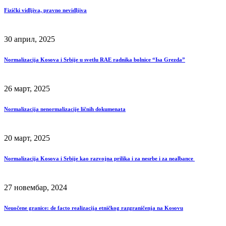
Fizički vidljiva, pravno nevidljiva
30 април, 2025
Normalizacija Kosova i Srbije u svetlu RAE radnika bolnice “Isa Grezda”
26 март, 2025
Normalizacija nenormalizacije ličnih dokumenata
20 март, 2025
Normalizacija Kosova i Srbije kao razvojna prilika i za nesrbe i za nealbance
27 новембар, 2024
Neuočene granice: de facto realizacija etničkog razgraničenja na Kosovu