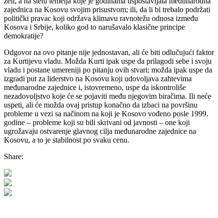
želi, a na štetu temelja koje je godinama uspostavljala međunarodna
zajednica na Kosovu svojim prisustvom; ili, da li bi trebalo podržati
politički pravac koji održava klimavu ravnotežu odnosa između
Kosova i Srbije, koliko god to narušavalo klasične principe
demokratije?
Odgovor na ovo pitanje nije jednostavan, ali će biti odlučujući faktor
za Kurtijevu vladu. Možda Kurti ipak uspe da prilagodi sebe i svoju
vladu i postane umereniji po pitanju ovih stvari; možda ipak uspe da
izgradi put za liderstvo na Kosovu koji udovoljava zahtevima
međunarodne zajednice i, istovremeno, uspe da iskontroliše
nezadovoljstvo koje će se pojaviti među njegovim biračima. Ili neće
uspeti, ali će možda ovaj pristup konačno da izbaci na površinu
probleme u vezi sa načinom na koji je Kosovo vođeno posle 1999.
godine – probleme koji su bili skrivani od javnosti – one koji
ugrožavaju ostvarenje glavnog cilja međunarodne zajednice na
Kosovu, a to je stabilnost po svaku cenu.
Share: