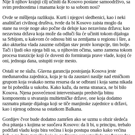
Nije li njihov krajnji cilj učiniti da Kosovo postane samoodrživo, sa
svim prednostima i manama koje to sa sobom nosi?
Ovde se mišljenja razlikuju. Kurti i njegovi sledbenici, kao i neki
analitičari civilnog društva, tvrde da bi Kosovo zaista moglo da
stane na svoje noge ako počne da deluje kao nezavisna država; kao
nezavisna država koja može da odluči šta će učiniti tokom dijaloga
sa Srbijom, u kakvom će odnosu biti sa zemljama u regionu i šire, a
ako aktuelna vlada zauzme ozbiljan stav protiv korupcije, tim bolje.
Tači i ljudi oko njega bili su, u njihovim očima, samo zamena tokom
procesa tranzicije koji će dovesti do formiranja prave vlade, kojoj će
oni, jednoga dana, ustupiti svoje mesto.
Ostali se ne slažu. Glavna garancija postojanja Kosova jeste
međunarodna zajednica, koja je tu da zaustavi nasilje nad etničkom
grupom koja svakako nema resursa da se odbrani i koja sama nikada
ne bi pobedila u sukobu. Kako kažu, da nema stranaca, ne bi bilo
Kosova. Njena posvećenost intervenisanju predstvlja bitnu
komponentu u stvaranju multietničke države, one koja dodatno
razmatra pitanje dijaloga koji se tiče manjinske zajednice u državi,
kao i njenog odnosa sa ostatkom Balkana.
Gordijev čvor bude dodatno zamršen ako se uzmu u obzir sledeća
dva pitanja s kojima se suočava Kosovo: da li bi, u principu, trebalo
podržati vladu koju bira većina i koja postupa onako kako većina