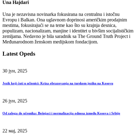
Una Hajdari
Una je nezavisna novinarka fokusirana na centralnu i istočnu
Evropu i Balkan. Ona uglavnom doprinosi američkim prodajnim
mestima, fokusirajući se na teme kao što su krajnja desnica,
populizam, nacionalizam, manjine i identitet u bivšim socijalističkim
zemljama. Nedavno je bila saradnik sa The Ground Truth Project i
Međunarodnom ženskom medijskom fondacijom.
Latest Opeds
30 јун, 2025
Jezik koji ćuti u učionici: Kriza obrazovanja na turskom jeziku na Kosovu
26 јун, 2025
Od zaloga do učesnika: Bošnjaci i normalizacija odnosa između Kosova i Srbije
22 мај, 2025