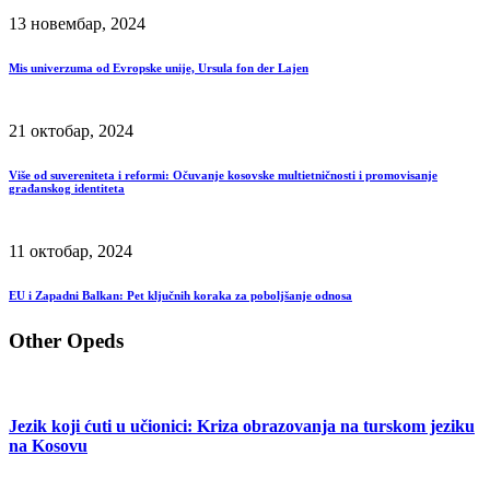
13 новембар, 2024
Mis univerzuma od Evropske unije, Ursula fon der Lajen
21 октобар, 2024
Više od suvereniteta i reformi: Očuvanje kosovske multietničnosti i promovisanje
građanskog identiteta
11 октобар, 2024
EU i Zapadni Balkan: Pet ključnih koraka za poboljšanje odnosa
Other Opeds
Jezik koji ćuti u učionici: Kriza obrazovanja na turskom jeziku
na Kosovu