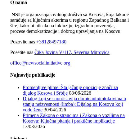
O nama
NSI
je organizacija civilnog društva sa Kosova, koja takođe
sarađuje sa ključnim akterima u regionu Zapadnog Balkana i
šire, kako bi uticala na inkluziju, izgradnju poverenja,
procese demokratizacije i dobrog upravljanja na Kosovu.
Pozovite nas
+38128497180
Posetite nas
Čika Jovina V/117, Severna Mitrovica
office@newsocialinitiative.org
Najnovije publikacije
Promenljive plime: Šta jačanje opozicije znači za
dijalog Kosova i Srbije
08/06/2026
Dijalog koji se suprotstavlja dominantnimtokovima u
stanju neizvesnosti (limba): Dijalog na Kosovu koji
vode žene
30/04/2026
Primena Zakona o strancima i Zakona o vozilima na
Kosovu: Ključna pitanja i praktične implikacije
13/03/2026
Linkovi