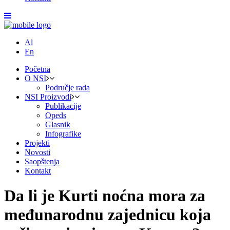
Al
En
Početna
O NSI
Područje rada
NSI Proizvodi
Publikacije
Opeds
Glasnik
Infografike
Projekti
Novosti
Saopštenja
Kontakt
Da li je Kurti noćna mora za
međunarodnu zajednicu koja