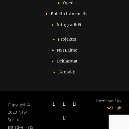
Opeds
Buletin informativ
Infografikët
Projektet
NSI Lajme
Deklaratat
Kontakti
Developed by
Copyright ©
W3 Lab
2023 New
Social
Initiative – NSI