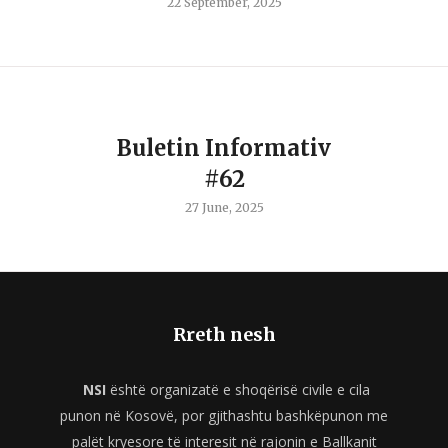
22 September, 2025
Buletin Informativ
#62
27 June, 2025
Rreth nesh
NSI
është organizatë e shoqërisë civile e cila
punon në Kosovë, por gjithashtu bashkëpunon me
palët kryesore të interesit në rajonin e Ballkanit