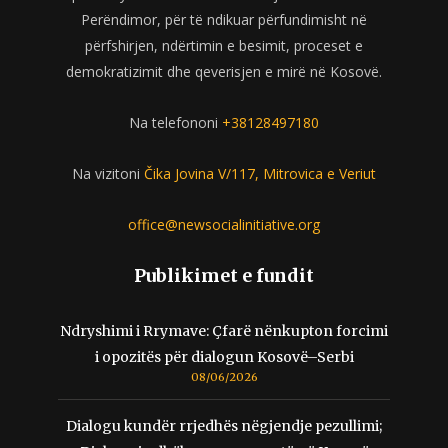
Perëndimor, për të ndikuar përfundimisht në
përfshirjen, ndërtimin e besimit, proceset e
demokratizimit dhe qeverisjen e mirë në Kosovë.
Na telefononi
+38128497180
Na vizitoni
Čika Jovina V/117, Mitrovica e Veriut
office@newsocialinitiative.org
Publikimet e fundit
Ndryshimi i Rrymave: Çfarë nënkupton forcimi
i opozitës për dialogun Kosovë–Serbi
08/06/2026
Dialogu kundër rrjedhës nëgjendje pezullimi;