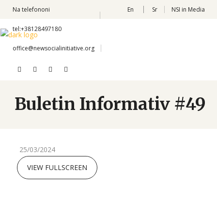
Na telefononi
En
Sr
NSI in Media
tel:+38128497180
office@newsocialinitiative.org
Buletin Informativ #49
25/03/2024
VIEW FULLSCREEN