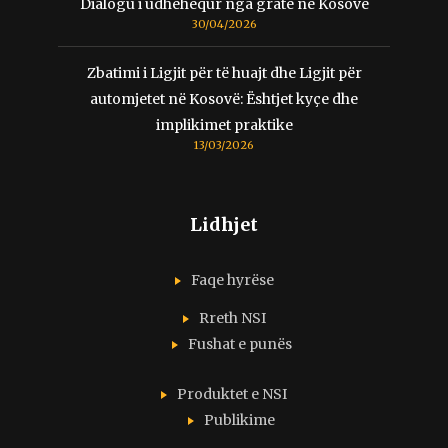
Dialogu i udhëhequr nga gratë në Kosovë
30/04/2026
Zbatimi i Ligjit për të huajt dhe Ligjit për
automjetet në Kosovë: Ështjet kyçe dhe
implikimet praktike
13/03/2026
Lidhjet
Faqe hyrëse
Rreth NSI
Fushat e punës
Produktet e NSI
Publikime