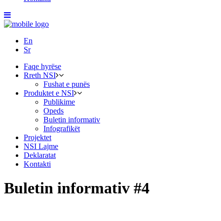
En
Sr
Faqe hyrëse
Rreth NSI
Fushat e punës
Produktet e NSI
Publikime
Opeds
Buletin informativ
Infografikët
Projektet
NSI Lajme
Deklaratat
Kontakti
Buletin informativ #4