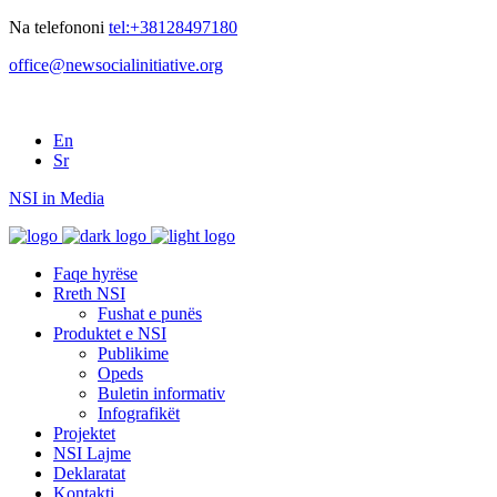
Na telefononi
tel:+38128497180
office@newsocialinitiative.org
En
Sr
NSI in Media
Faqe hyrëse
Rreth NSI
Fushat e punës
Produktet e NSI
Publikime
Opeds
Buletin informativ
Infografikët
Projektet
NSI Lajme
Deklaratat
Kontakti