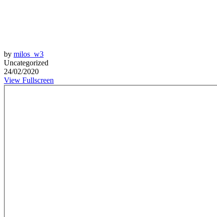
by
milos_w3
Uncategorized
24/02/2020
View Fullscreen