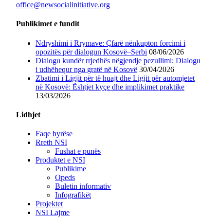
office@newsocialinitiative.org
Publikimet e fundit
Ndryshimi i Rrymave: Çfarë nënkupton forcimi i
opozitës për dialogun Kosovë–Serbi
08/06/2026
Dialogu kundër rrjedhës nëgjendje pezullimi; Dialogu
i udhëhequr nga gratë në Kosovë
30/04/2026
Zbatimi i Ligjit për të huajt dhe Ligjit për automjetet
në Kosovë: Ështjet kyçe dhe implikimet praktike
13/03/2026
Lidhjet
Faqe hyrëse
Rreth NSI
Fushat e punës
Produktet e NSI
Publikime
Opeds
Buletin informativ
Infografikët
Projektet
NSI Lajme