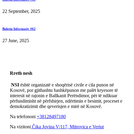
22 September, 2025
Buletin Informativ #62
27 June, 2025
Rreth nesh
NSI
është organizatë e shoqërisë civile e cila punon në
Kosovë, por gjithashtu bashkëpunon me palët kryesore të
interesit në rajonin e Ballkanit Perëndimor, për të ndikuar
përfundimisht në përfshirjen, ndërtimin e besimit, proceset e
demokratizimit dhe qeverisjen e mirë në Kosovë.
Na telefononi
+38128497180
Na vizitoni
Čika Jovina V/117, Mitrovica e Veriut