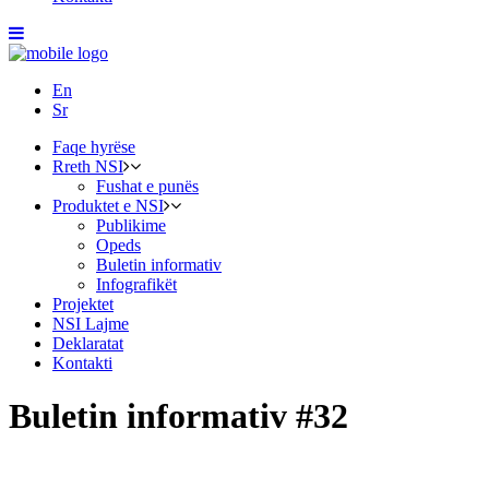
En
Sr
Faqe hyrëse
Rreth NSI
Fushat e punës
Produktet e NSI
Publikime
Opeds
Buletin informativ
Infografikët
Projektet
NSI Lajme
Deklaratat
Kontakti
Buletin informativ #32