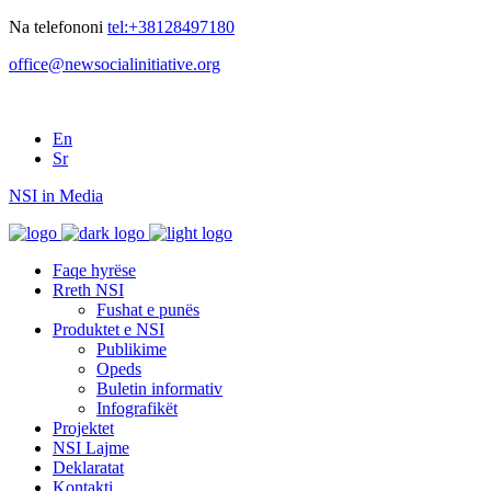
Na telefononi
tel:+38128497180
office@newsocialinitiative.org
En
Sr
NSI in Media
Faqe hyrëse
Rreth NSI
Fushat e punës
Produktet e NSI
Publikime
Opeds
Buletin informativ
Infografikët
Projektet
NSI Lajme
Deklaratat
Kontakti