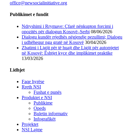
office@newsocialinitiative.org
Publikimet e fundit
Ndryshimi i Rrymave: Çfarë nënkupton forcimi i
opozitës për dialogun Kosovë–Serbi
08/06/2026
Dialogu kundër rrjedhës nëgjendje pezullimi; Dialogu
i udhëhequr nga gratë në Kosovë
30/04/2026
Zbatimi i Ligjit për të huajt dhe Ligjit për automjetet
në Kosovë: Ështjet kyçe dhe implikimet praktike
13/03/2026
Lidhjet
Faqe hyrëse
Rreth NSI
Fushat e punës
Produktet e NSI
Publikime
Opeds
Buletin informativ
Infografikët
Projektet
NSI Lajme