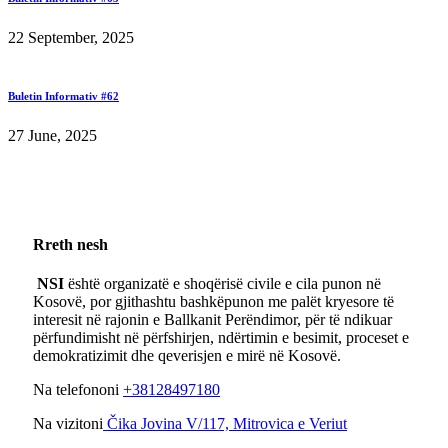
22 September, 2025
Buletin Informativ #62
27 June, 2025
Rreth nesh
NSI
është organizatë e shoqërisë civile e cila punon në
Kosovë, por gjithashtu bashkëpunon me palët kryesore të
interesit në rajonin e Ballkanit Perëndimor, për të ndikuar
përfundimisht në përfshirjen, ndërtimin e besimit, proceset e
demokratizimit dhe qeverisjen e mirë në Kosovë.
Na telefononi
+38128497180
Na vizitoni
Čika Jovina V/117, Mitrovica e Veriut