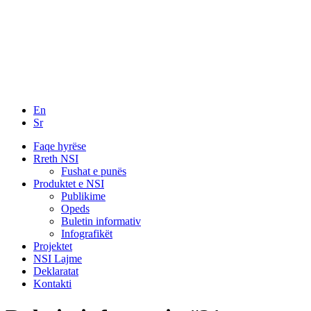
En
Sr
Faqe hyrëse
Rreth NSI
Fushat e punës
Produktet e NSI
Publikime
Opeds
Buletin informativ
Infografikët
Projektet
NSI Lajme
Deklaratat
Kontakti