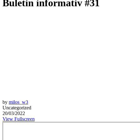
Buletin informativ #31
by
milos_w3
Uncategorized
20/03/2022
View Fullscreen