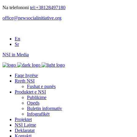
Na telefononi
tel:+38128497180
office@newsocialinitiative.org
En
Sr
NSI in Media
Faqe hyrëse
Rreth NSI
Fushat e punës
Produktet e NSI
Publikime
Opeds
Buletin informativ
Infografikët
Projektet
NSI Lajme
Deklaratat
Kontakti