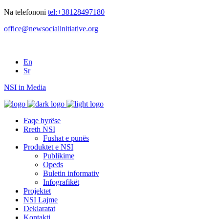
Na telefononi
tel:+38128497180
office@newsocialinitiative.org
En
Sr
NSI in Media
Faqe hyrëse
Rreth NSI
Fushat e punës
Produktet e NSI
Publikime
Opeds
Buletin informativ
Infografikët
Projektet
NSI Lajme
Deklaratat
Kontakti