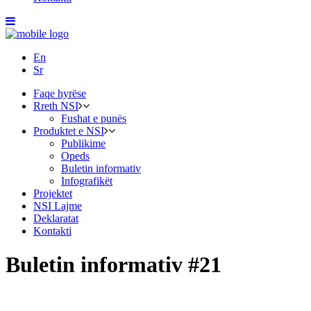
En
Sr
Faqe hyrëse
Rreth NSI
Fushat e punës
Produktet e NSI
Publikime
Opeds
Buletin informativ
Infografikët
Projektet
NSI Lajme
Deklaratat
Kontakti
Buletin informativ #21