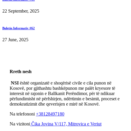
22 September, 2025
Buletin Informativ #62
27 June, 2025
Rreth nesh
NSI
është organizatë e shoqërisë civile e cila punon në
Kosovë, por gjithashtu bashkëpunon me palët kryesore të
interesit në rajonin e Ballkanit Perëndimor, për të ndikuar
përfundimisht në përfshirjen, ndërtimin e besimit, proceset e
demokratizimit dhe qeverisjen e mirë në Kosovë.
Na telefononi
+38128497180
Na vizitoni
Čika Jovina V/117, Mitrovica e Veriut