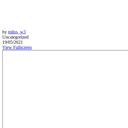
by
milos_w3
Uncategorized
19/05/2021
View Fullscreen