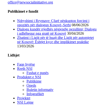
office@newsocialinitiative.org
Publikimet e fundit
Ndryshimi i Rrymave: Çfarë nënkupton forcimi i
opozitës për dialogun Kosovë–Serbi
08/06/2026
Dialogu kundër rrjedhës nëgjendje pezullimi; Dialogu
i udhëhequr nga gratë në Kosovë
30/04/2026
Zbatimi i Ligjit për të huajt dhe Ligjit për automjetet
në Kosovë: Ështjet kyçe dhe implikimet praktike
13/03/2026
Lidhjet
Faqe hyrëse
Rreth NSI
Fushat e punës
Produktet e NSI
Publikime
Opeds
Buletin informativ
Infografikët
Projektet
NSI Lajme