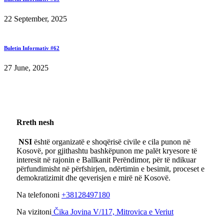
22 September, 2025
Buletin Informativ #62
27 June, 2025
Rreth nesh
NSI
është organizatë e shoqërisë civile e cila punon në
Kosovë, por gjithashtu bashkëpunon me palët kryesore të
interesit në rajonin e Ballkanit Perëndimor, për të ndikuar
përfundimisht në përfshirjen, ndërtimin e besimit, proceset e
demokratizimit dhe qeverisjen e mirë në Kosovë.
Na telefononi
+38128497180
Na vizitoni
Čika Jovina V/117, Mitrovica e Veriut