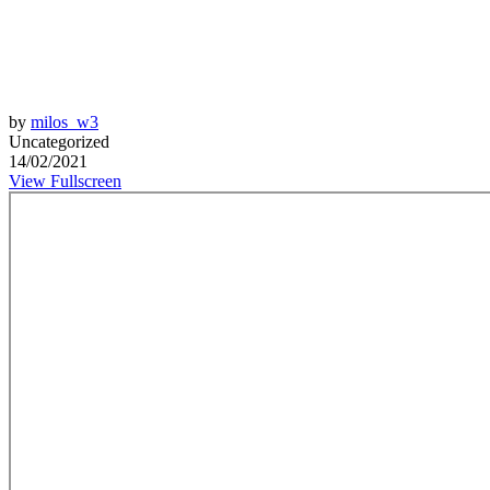
by
milos_w3
Uncategorized
14/02/2021
View Fullscreen