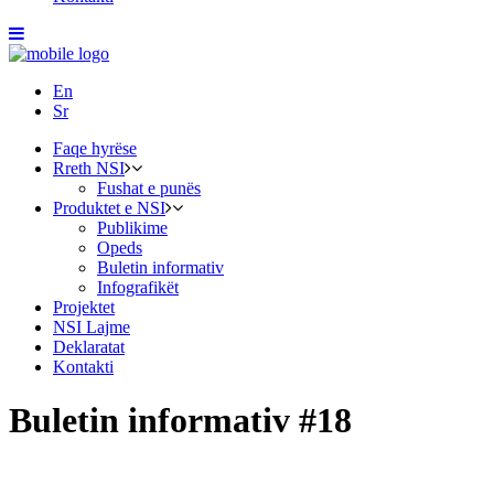
En
Sr
Faqe hyrëse
Rreth NSI
Fushat e punës
Produktet e NSI
Publikime
Opeds
Buletin informativ
Infografikët
Projektet
NSI Lajme
Deklaratat
Kontakti
Buletin informativ #18