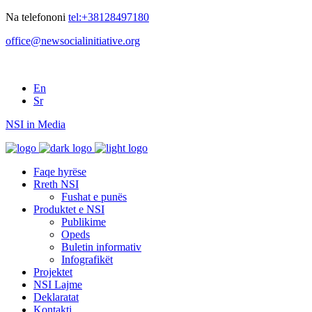
Na telefononi
tel:+38128497180
office@newsocialinitiative.org
En
Sr
NSI in Media
Faqe hyrëse
Rreth NSI
Fushat e punës
Produktet e NSI
Publikime
Opeds
Buletin informativ
Infografikët
Projektet
NSI Lajme
Deklaratat
Kontakti