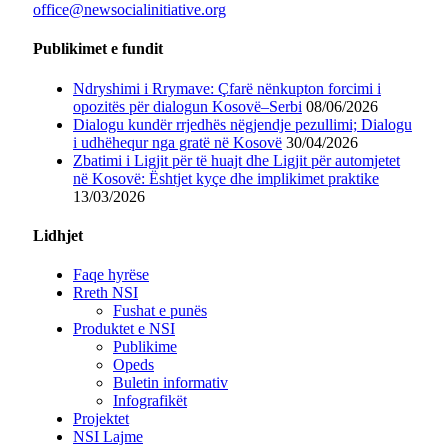
office@newsocialinitiative.org
Publikimet e fundit
Ndryshimi i Rrymave: Çfarë nënkupton forcimi i
opozitës për dialogun Kosovë–Serbi
08/06/2026
Dialogu kundër rrjedhës nëgjendje pezullimi; Dialogu
i udhëhequr nga gratë në Kosovë
30/04/2026
Zbatimi i Ligjit për të huajt dhe Ligjit për automjetet
në Kosovë: Ështjet kyçe dhe implikimet praktike
13/03/2026
Lidhjet
Faqe hyrëse
Rreth NSI
Fushat e punës
Produktet e NSI
Publikime
Opeds
Buletin informativ
Infografikët
Projektet
NSI Lajme